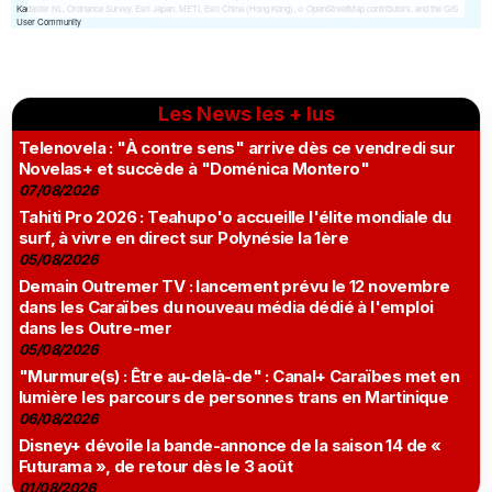
Les News les + lus
Telenovela : "À contre sens" arrive dès ce vendredi sur
Novelas+ et succède à "Doménica Montero"
07/08/2026
Tahiti Pro 2026 : Teahupo'o accueille l'élite mondiale du
surf, à vivre en direct sur Polynésie la 1ère
05/08/2026
Demain Outremer TV : lancement prévu le 12 novembre
dans les Caraïbes du nouveau média dédié à l'emploi
dans les Outre-mer
05/08/2026
"Murmure(s) : Être au-delà-de" : Canal+ Caraïbes met en
lumière les parcours de personnes trans en Martinique
06/08/2026
Disney+ dévoile la bande-annonce de la saison 14 de «
Futurama », de retour dès le 3 août
01/08/2026