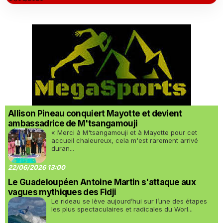
Allison Pineau conquiert Mayotte et devient
ambassadrice de M'tsangamouji
« Merci à M'tsangamouji et à Mayotte pour cet
accueil chaleureux, cela m'est rarement arrivé
duran...
22/06/2026 13:00
Le Guadeloupéen Antoine Martin s'attaque aux
vagues mythiques des Fidji
Le rideau se lève aujourd’hui sur l’une des étapes
les plus spectaculaires et radicales du Worl...