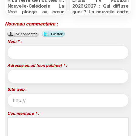
« La Terre de nos vies » :
Droits TV Football
Nouvelle-Calédonie La
2026/2027 : Qui diffuse
1ère plonge au cœur
quoi ? La nouvelle carte
d'une ruralité en pleine
du football à la télévision
mutation
Nouveau commentaire :
Nom * :
Adresse email (non publiée) * :
Site web :
Commentaire * :