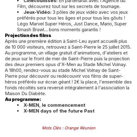
Cinécoulisses:
En partenariat avec l'Agence du
Film, découvrez tout sur les secrets de tournage.
Jeux-Vidéo:
3 pôles de jeux vidéo avec vos jeux
préférés pour tous les âges et pour tous les gôuts !
Légo Marvel Super Héros, Just Dance, Mario, Super
Smash Brawl... bons moments garantis !
Projection des films
Après une première édition à Saint-Leu ayant accueilli plus
de 10 000 visiteurs, retrouvez à Saint-Pierre le 25 juillet 2015.
Au programme, un village gratuit d'animations, d'ateliers et
de jeux sur le front de mer de Saint-Pierre puis la projection
des deux premiers opus d'X-Men au Stade Michel Volnay.
A 18h00, rendez-vous au stade Michel Volnay de Saint-
Pierre pour découvrir ou redécouvrir vos films de super-
héros préférés sur écran géant ! 2€ la place, l'ensemble des
fonds récoltés sera reversé intégralement à l'association la
Maison Du Diabète.
Au programme:
X-MEN, le commencement
X-MEN days of the future Past
Mots Clés
:
Orange Réunion