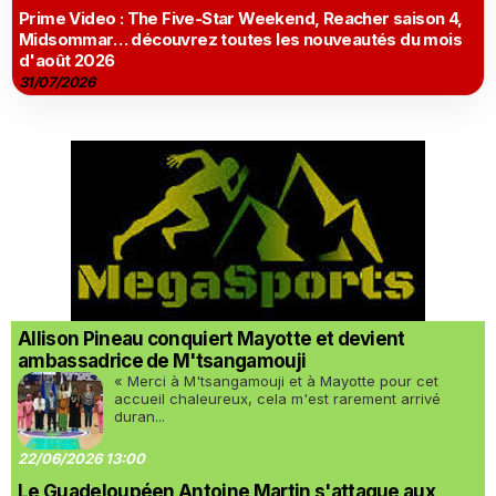
Prime Video : The Five-Star Weekend, Reacher saison 4,
Midsommar… découvrez toutes les nouveautés du mois
d'août 2026
31/07/2026
Allison Pineau conquiert Mayotte et devient
ambassadrice de M'tsangamouji
« Merci à M'tsangamouji et à Mayotte pour cet
accueil chaleureux, cela m'est rarement arrivé
duran...
22/06/2026 13:00
Le Guadeloupéen Antoine Martin s'attaque aux