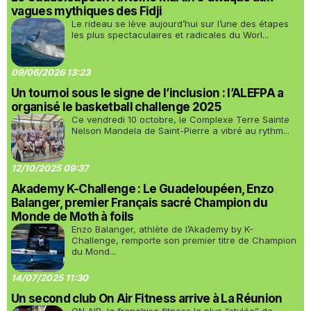
vagues mythiques des Fidji
Le rideau se lève aujourd’hui sur l’une des étapes
les plus spectaculaires et radicales du Worl...
09/06/2026 13:23
Un tournoi sous le signe de l’inclusion : l’ALEFPA a
organisé le basketball challenge 2025
Ce vendredi 10 octobre, le Complexe Terre Sainte
Nelson Mandela de Saint-Pierre a vibré au rythm...
12/10/2025 09:37
Akademy K-Challenge : Le Guadeloupéen, Enzo
Balanger, premier Français sacré Champion du
Monde de Moth à foils
Enzo Balanger, athlète de l’Akademy by K-
Challenge, remporte son premier titre de Champion
du Mond...
14/07/2025 11:30
Un second club On Air Fitness arrive à La Réunion