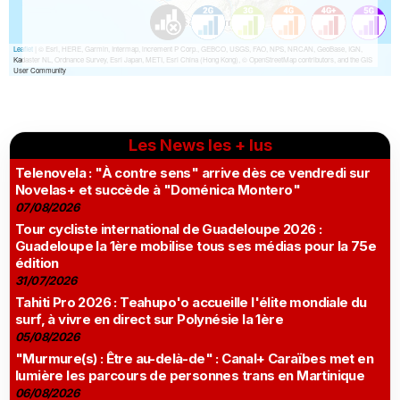
Les News les + lus
Telenovela : "À contre sens" arrive dès ce vendredi sur
Novelas+ et succède à "Doménica Montero"
07/08/2026
Tour cycliste international de Guadeloupe 2026 :
Guadeloupe la 1ère mobilise tous ses médias pour la 75e
édition
31/07/2026
Tahiti Pro 2026 : Teahupo'o accueille l'élite mondiale du
surf, à vivre en direct sur Polynésie la 1ère
05/08/2026
"Murmure(s) : Être au-delà-de" : Canal+ Caraïbes met en
lumière les parcours de personnes trans en Martinique
06/08/2026