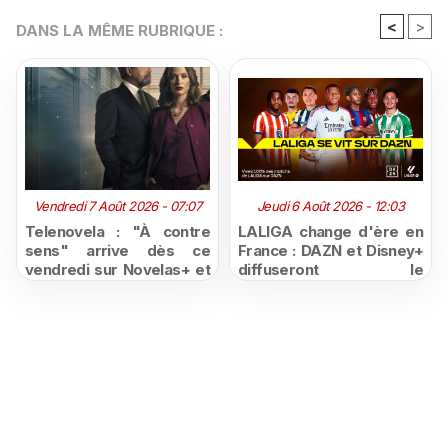
<
>
DANS LA MÊME RUBRIQUE :
Vendredi 7 Août 2026 - 07:07
Jeudi 6 Août 2026 - 12:03
Telenovela : "À contre
LALIGA change d'ère en
sens" arrive dès ce
France : DAZN et Disney+
vendredi sur Novelas+ et
diffuseront le
succède à "Doménica
championnat espagnol
Montero"
jusqu'en 2029, un revers
majeur pour beIN Sports