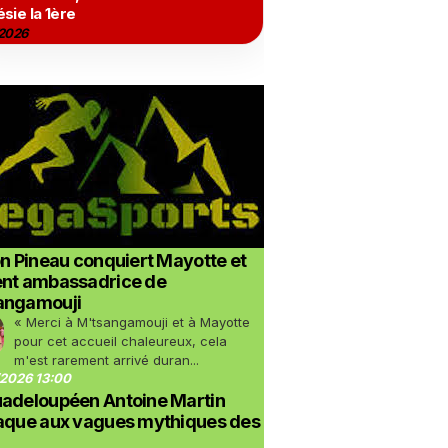
sie la 1ère
2026
on Pineau conquiert Mayotte et
ent ambassadrice de
angamouji
« Merci à M'tsangamouji et à Mayotte
pour cet accueil chaleureux, cela
m'est rarement arrivé duran...
2026 13:00
uadeloupéen Antoine Martin
taque aux vagues mythiques des