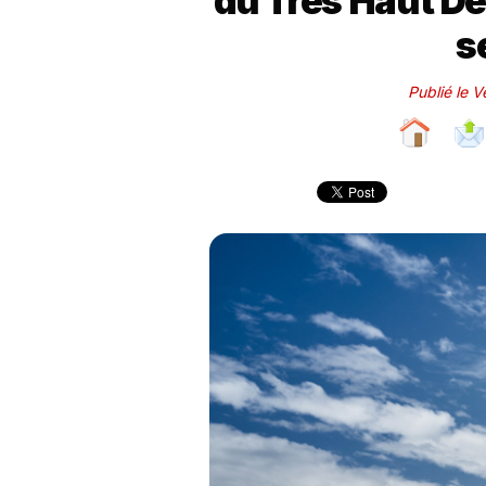
du Très Haut Dé
s
Publié le V