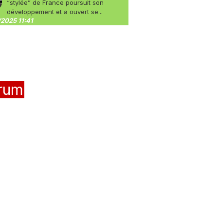
“stylée” de France poursuit son
développement et a ouvert se...
2025 11:41
rum