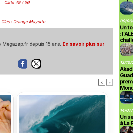
Carte 4G / 5G
09/06/
 Clés
:
Orange Mayotte
Un to
: l’A
chal
e Megazap.fr depuis 15 ans.
En savoir plus sur
12/10/
Akad
Guad
prem
<
>
Monde
14/07/
Un se
à La 