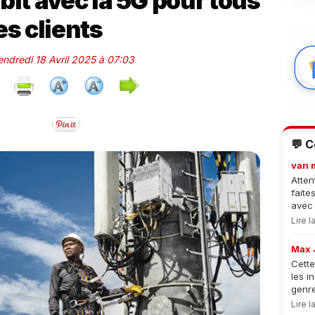
bit avec la 5G pour tous
es clients
endredi 18 Avril 2025 à 07:03
💬 
van 
Atten
faite
avec 
Lire 
Max 
Cette
les i
genre
Lire 