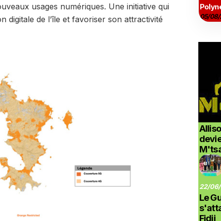
ouveaux usages numériques. Une initiative qui
Polyné
05/08/
digitale de l’île et favoriser son attractivité
Allis
devi
M'ts
22/06/
Le G
s'at
Fidji