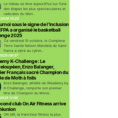
Le rideau se lève aujourd’hui sur l’une
des étapes les plus spectaculaires et
radicales du Worl...
2026 13:23
urnoi sous le signe de l’inclusion
LEFPA a organisé le basketball
lenge 2025
Ce vendredi 10 octobre, le Complexe
Terre Sainte Nelson Mandela de Saint-
Pierre a vibré au rythm...
2025 09:37
emy K-Challenge : Le
eloupéen, Enzo Balanger,
ier Français sacré Champion du
 de Moth à foils
Enzo Balanger, athlète de l’Akademy by
K-Challenge, remporte son premier
titre de Champion du Mond...
2025 11:30
cond club On Air Fitness arrive
Réunion
ON AIR, la franchise fitness la plus