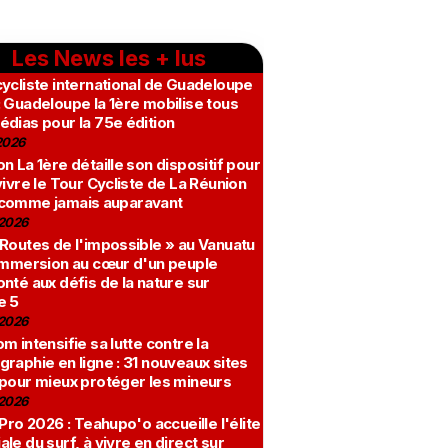
Les News les + lus
ycliste international de Guadeloupe
 Guadeloupe la 1ère mobilise tous
édias pour la 75e édition
2026
n La 1ère détaille son dispositif pour
vivre le Tour Cycliste de La Réunion
comme jamais auparavant
2026
 Routes de l'impossible » au Vanuatu
 immersion au cœur d'un peuple
nté aux défis de la nature sur
e 5
2026
m intensifie sa lutte contre la
raphie en ligne : 31 nouveaux sites
 pour mieux protéger les mineurs
2026
 Pro 2026 : Teahupo'o accueille l'élite
le du surf, à vivre en direct sur