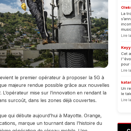
Olek
La tr
s’an
incon
musiqu
Lire 
Keyy
Cet a
l''év
pour 
Lire 
devient le premier opérateur à proposer la 5G à
kata
ue majeure rendue possible grâce aux nouvelles
Un re
 L’opérateur mise sur l’innovation en rendant la
le ta
sans surcoût, dans les zones déjà couvertes.
Lire 
ique qui débute aujourd’hui à Mayotte. Orange,
cations, marque un tournant dans l’histoire du
nquième génération de réseau mobile. Une
C