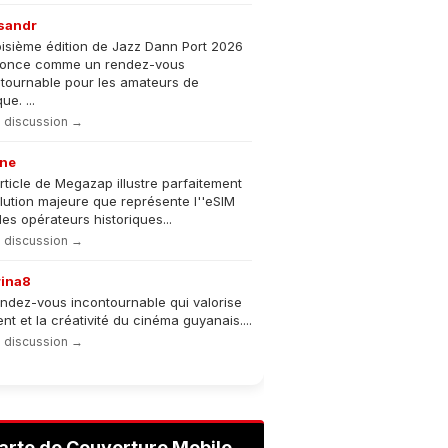
sandr
oisième édition de Jazz Dann Port 2026
nonce comme un rendez-vous
tournable pour les amateurs de
e. ...
la discussion →
ne
rticle de Megazap illustre parfaitement
olution majeure que représente l''eSIM
les opérateurs historiques...
la discussion →
rina8
ndez-vous incontournable qui valorise
lent et la créativité du cinéma guyanais....
la discussion →
arte de Couverture Mobile