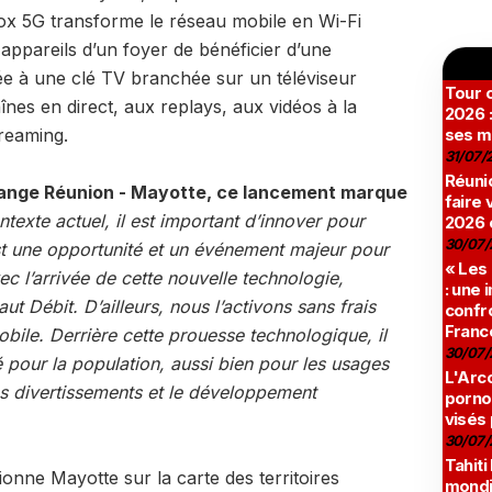
 box 5G transforme le réseau mobile en Wi-Fi
appareils d’un foyer de bénéficier d’une
ée à une clé TV branchée sur un téléviseur
Tour c
nes en direct, aux replays, aux vidéos à la
2026 :
reaming.
ses m
31/07/
Réunio
range Réunion - Mayotte, ce lancement marque
faire 
ntexte actuel, il est important d’innover pour
2026 
30/07/
t une opportunité et un événement majeur pour
« Les
c l’arrivée de cette nouvelle technologie,
: une
ut Débit. D’ailleurs, nous l’activons sans frais
confro
Franc
bile. Derrière cette prouesse technologique, il
30/07/
é pour la population, aussi bien pour les usages
L'Arco
es divertissements et le développement
pornog
visés
30/07/
Tahiti
onne Mayotte sur la carte des territoires
mondia