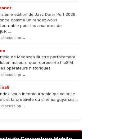
sandr
oisième édition de Jazz Dann Port 2026
nonce comme un rendez-vous
tournable pour les amateurs de
e. ...
la discussion →
ne
rticle de Megazap illustre parfaitement
olution majeure que représente l''eSIM
les opérateurs historiques...
la discussion →
rina8
ndez-vous incontournable qui valorise
lent et la créativité du cinéma guyanais....
la discussion →
arte de Couverture Mobile