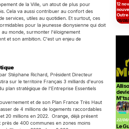
12 no
pement de la Ville, un atout de plus pour
nouve
s. Cela va aussi contribuer au confort des
Outre
e services, utiles au quotidien. Et surtout, ces
05/08/
rmidables pour la jeunesse dionysienne qui doit
rir au monde, surmonter l'éloignement
ent et son ambition. C'est un enjeu de
ptique
ar Stéphane Richard, Président Directeur
ra sur le territoire Français 3 milliards d'euros
Allis
du plan stratégique de l'Entreprise Essentiels
devi
M'ts
Gouvernement et de son Plan France Très Haut
passer de 4 millions de logements raccordables
8 et 20 millions en 2022. Orange, déjà présent
22/06/
t près de 400 communes en zones moins
Le G