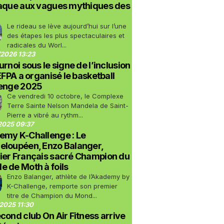
taque aux vagues mythiques des
Le rideau se lève aujourd’hui sur l’une
des étapes les plus spectaculaires et
radicales du Worl...
2026 13:23
urnoi sous le signe de l’inclusion
LEFPA a organisé le basketball
lenge 2025
Ce vendredi 10 octobre, le Complexe
Terre Sainte Nelson Mandela de Saint-
Pierre a vibré au rythm...
2025 09:37
emy K-Challenge : Le
eloupéen, Enzo Balanger,
ier Français sacré Champion du
 de Moth à foils
Enzo Balanger, athlète de l’Akademy by
K-Challenge, remporte son premier
titre de Champion du Mond...
2025 11:30
cond club On Air Fitness arrive