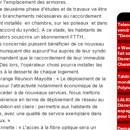
iser l'emplacement des armoires.
e deuxième phase d'études et de travaux va être
de branchements nécessaires au raccordement
nt installés en chambre, sur les poteaux et dans
Teleno
ccord du syndic). A ce stade, les habitants de
vendr
"Domé
t alors souscrire un abonnement FTTH.
07/08/
ers concernés puissent bénéficier de ce nouveau
« Wav
mmuniquent dès aujourd'hui auprès de leur syndic
fait s
 demandent que le raccordement de leur immeuble
Disney
Chann
ès lors, l'opérateur choisi pourra installer les
05/08/
s à la desserte de chaque logement.
Tahiti
Orange Réunion Mayotte : « Le déploiement de la
mondia
pour l'attractivité notamment économique de la
Polyné
'accéder à de nouveaux services. Nous mettons
08/08/
expérience en terme de déploiement de réseau au
LALIG
Disne
ition est claire : permettre aux habitants de
espag
e, avec une qualité de service exemplaire dans
pour 
eux. »
06/08/
nette : « L'accès à la fibre optique sera un
Demai