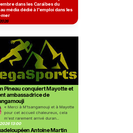
vembre dans les Caraïbes du
au média dédié à l'emploi dans les
-mer
2026
on Pineau conquiert Mayotte et
ent ambassadrice de
angamouji
« Merci à M'tsangamouji et à Mayotte
pour cet accueil chaleureux, cela
m'est rarement arrivé duran...
2026 13:00
uadeloupéen Antoine Martin