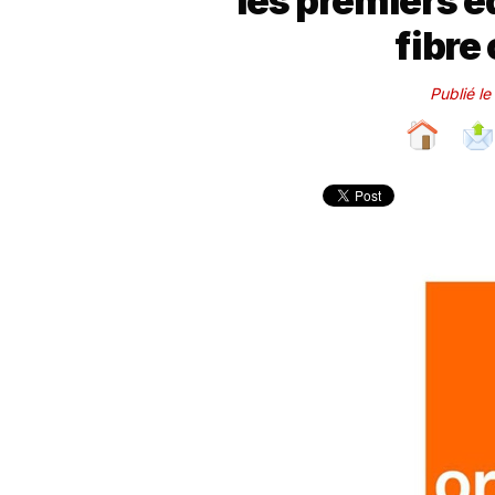
les premiers 
fibre
Publié le