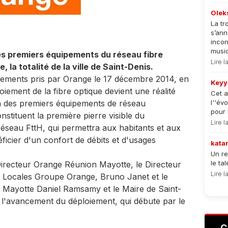
Olek
La tr
s’an
incon
musiqu
es premiers équipements du réseau fibre
Lire 
, la totalité de la ville de Saint-Denis.
ments pris par Orange le 17 décembre 2014, en
Keyy
oiement de la fibre optique devient une réalité
Cet a
tion des premiers équipements de réseau
l''év
pour 
stituent la première pierre visible du
Lire 
seau FttH, qui permettra aux habitants et aux
éficier d'un confort de débits et d'usages
kata
Un re
le ta
 Directeur Orange Réunion Mayotte, le Directeur
Lire 
és Locales Groupe Orange, Bruno Janet et le
Mayotte Daniel Ramsamy et le Maire de Saint-
t l'avancement du déploiement, qui débute par le
C