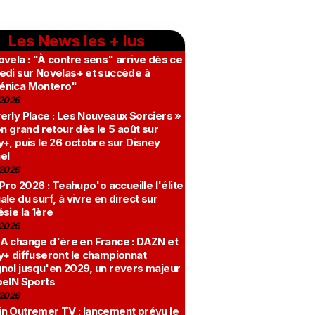
Les News les + lus
vela : "À contre sens" arrive dès ce
edi sur Novelas+ et succède à
nica Montero"
2026
erly Place : Les Nouveaux Sorciers »
on grand retour dès le 5 août sur
+, puis le 26 octobre sur Disney
el
2026
 Pro 2026 : Teahupo'o accueille l'élite
le du surf, à vivre en direct sur
sie la 1ère
2026
A change d'ère en France : DAZN et
y+ diffuseront le championnat
nol jusqu'en 2029, un revers majeur
beIN Sports
2026
n Outremer TV : lancement prévu le