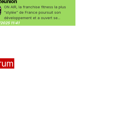
Réunion
ON AIR, la franchise fitness la plus
“stylée” de France poursuit son
développement et a ouvert se...
2025 11:41
rum