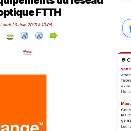
équipements du réseau
 optique FTTH
 Lundi 29 Juin 2015 à 13:05
💬 
van 
Atten
faite
avec 
Lire 
Max 
Cette
les i
genre
Lire 