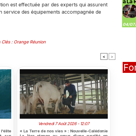
à La 
ation est effectuée par des experts qui assurent
 en service des équipements accompagnée de
04/07/
 Clés
:
Orange Réunion
<
>
Fo
Vendredi 7 Août 2026 - 12:07
'élite
« La Terre de nos vies » : Nouvelle-Calédonie
t sur
La 1ère plonge au cœur d'une ruralité en