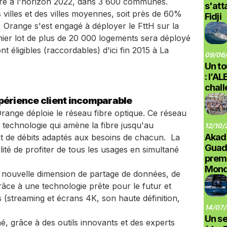
ibre à l'horizon 2022, dans 3 600 communes.
s'at
 villes et des villes moyennes, soit près de 60%
Fidji
 Orange s'est engagé à déployer le FttH sur la
er lot de plus de 20 000 logements sera déployé
t éligibles (raccordables) d'ici fin 2015 à La
09/06/
Un to
: l’A
chal
xpérience client incomparable
ange déploie le réseau fibre optique. Ce réseau
a technologie qui amène la fibre jusqu'au
12/10/
Akad
t de débits adaptés aux besoins de chacun. La
Guad
lité de profiter de tous les usages en simultané
prem
Monde
 nouvelle dimension de partage de données, de
râce à une technologie prête pour le futur et
streaming et écrans 4K, son haute définition,
14/07/
Un se
, grâce à des outils innovants et des experts