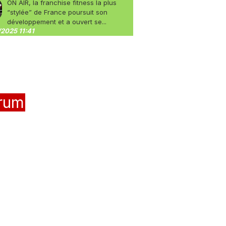
ON AIR, la franchise fitness la plus
“stylée” de France poursuit son
développement et a ouvert se...
2025 11:41
rum