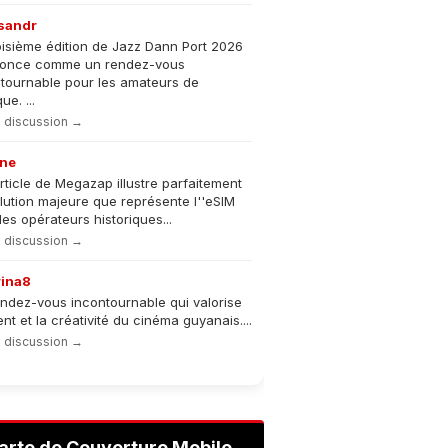
sandr
oisième édition de Jazz Dann Port 2026
nonce comme un rendez-vous
tournable pour les amateurs de
e. ...
la discussion →
ne
rticle de Megazap illustre parfaitement
olution majeure que représente l''eSIM
les opérateurs historiques...
la discussion →
rina8
ndez-vous incontournable qui valorise
lent et la créativité du cinéma guyanais....
la discussion →
arte de Couverture Mobile