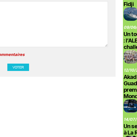
Fidji
09/06/
Un to
: l’A
chal
commentaires
12/10/
Akad
Guad
prem
Monde
14/07/
Un se
à La 