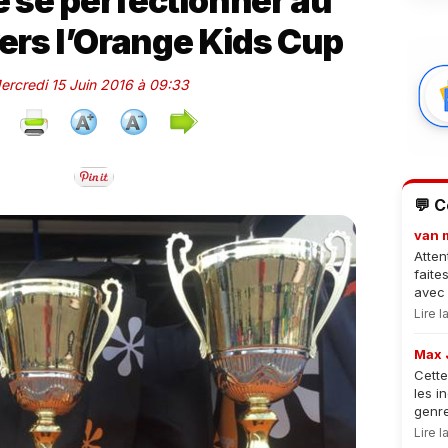
e se perfectionner au
vers l’Orange Kids Cup
Mercredi 15 Juin 2016 à 09:33
💬 
van 
Atten
faite
avec 
Lire 
Max 
Cette
les i
genre
Lire 