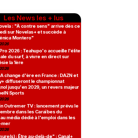
Les News les + lus
vela : "À contre sens" arrive dès ce
edi sur Novelas+ et succède à
nica Montero"
2026
 Pro 2026 : Teahupo'o accueille l'élite
le du surf, à vivre en direct sur
sie la 1ère
2026
A change d'ère en France : DAZN et
y+ diffuseront le championnat
nol jusqu'en 2029, un revers majeur
beIN Sports
2026
n Outremer TV : lancement prévu le
vembre dans les Caraïbes du
au média dédié à l'emploi dans les
-mer
2026
re(s) : Être au-delà-de" : Canal+