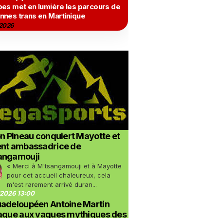
bes met en lumière les parcours de
nnes trans en Martinique
2026
on Pineau conquiert Mayotte et
ent ambassadrice de
angamouji
« Merci à M'tsangamouji et à Mayotte
pour cet accueil chaleureux, cela
m'est rarement arrivé duran...
2026 13:00
uadeloupéen Antoine Martin
taque aux vagues mythiques des