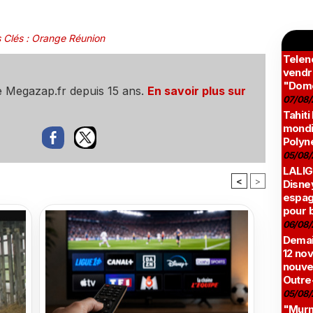
 Clés
:
Orange Réunion
Teleno
vendr
"Domé
e Megazap.fr depuis 15 ans.
En savoir plus sur
07/08/
Tahiti
mondia
Polyné
05/08/
LALIG
<
>
Disne
espag
pour 
06/08/
Demai
12 no
nouve
Outre
05/08/
"Murmu