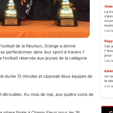
Olek
La tr
s’an
incon
musiqu
Lire 
Keyy
 Football de la Réunion, Orange a donné
Cet a
l''év
e se perfectionner dans leur sport à travers l’
pour 
 football réservée aux jeunes de la catégorie
Lire 
kata
e durée 12 minutes et opposait deux équipes de
Un re
le ta
Lire 
t déroulées. Au mois de mai, aux quatre coins de
 la phase finale à Champ Fleuri pour les 16
C