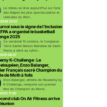
Le rideau se lève aujourd’hui sur l’une
des étapes les plus spectaculaires et
radicales du Worl...
2026 13:23
urnoi sous le signe de l’inclusion
LEFPA a organisé le basketball
lenge 2025
Ce vendredi 10 octobre, le Complexe
Terre Sainte Nelson Mandela de Saint-
Pierre a vibré au rythm...
2025 09:37
emy K-Challenge : Le
eloupéen, Enzo Balanger,
ier Français sacré Champion du
 de Moth à foils
Enzo Balanger, athlète de l’Akademy by
K-Challenge, remporte son premier
titre de Champion du Mond...
2025 11:30
cond club On Air Fitness arrive
Réunion