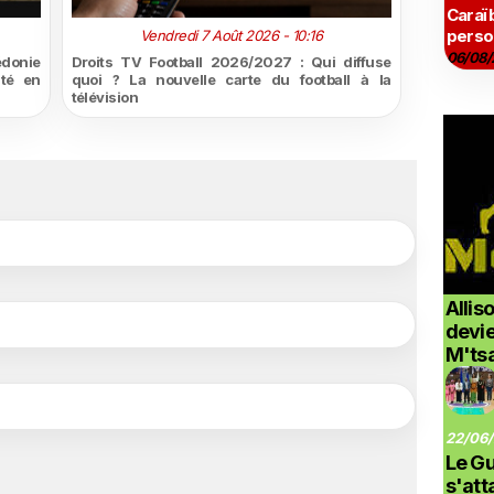
Caraï
perso
Vendredi 7 Août 2026 - 10:16
06/08/
édonie
Droits TV Football 2026/2027 : Qui diffuse
ité en
quoi ? La nouvelle carte du football à la
télévision
Allis
devi
M'ts
22/06/
Le G
s'at