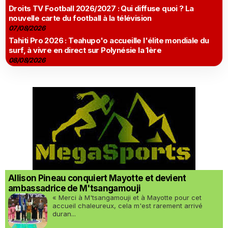
Droits TV Football 2026/2027 : Qui diffuse quoi ? La
nouvelle carte du football à la télévision
07/08/2026
Tahiti Pro 2026 : Teahupo'o accueille l'élite mondiale du
surf, à vivre en direct sur Polynésie la 1ère
08/08/2026
Allison Pineau conquiert Mayotte et devient
ambassadrice de M'tsangamouji
« Merci à M'tsangamouji et à Mayotte pour cet
accueil chaleureux, cela m'est rarement arrivé
duran...