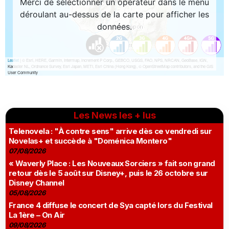
Les News les + lus
Telenovela : "À contre sens" arrive dès ce vendredi sur
Novelas+ et succède à "Doménica Montero"
07/08/2026
« Waverly Place : Les Nouveaux Sorciers » fait son grand
retour dès le 5 août sur Disney+, puis le 26 octobre sur
Disney Channel
05/08/2026
France 4 diffuse le concert de Sya capté lors du Festival
La 1ère – On Air
09/08/2026