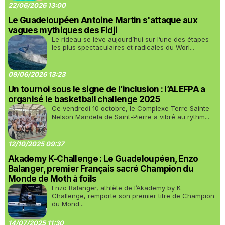
22/06/2026 13:00
Le Guadeloupéen Antoine Martin s'attaque aux
vagues mythiques des Fidji
Le rideau se lève aujourd’hui sur l’une des étapes
les plus spectaculaires et radicales du Worl...
09/06/2026 13:23
Un tournoi sous le signe de l’inclusion : l’ALEFPA a
organisé le basketball challenge 2025
Ce vendredi 10 octobre, le Complexe Terre Sainte
Nelson Mandela de Saint-Pierre a vibré au rythm...
12/10/2025 09:37
Akademy K-Challenge : Le Guadeloupéen, Enzo
Balanger, premier Français sacré Champion du
Monde de Moth à foils
Enzo Balanger, athlète de l’Akademy by K-
Challenge, remporte son premier titre de Champion
du Mond...
14/07/2025 11:30