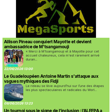
Allison Pineau conquiert Mayotte et devient
ambassadrice de M'tsangamouji
« Merci à M'tsangamouji et à Mayotte pour cet
accueil chaleureux, cela m'est rarement arrivé
duran...
22/06/2026 13:00
Le Guadeloupéen Antoine Martin s'attaque aux
vagues mythiques des Fidji
Le rideau se lève aujourd’hui sur l’une des étapes
les plus spectaculaires et radicales du Worl...
09/06/2026 13:23
Un tournoi sous le signe de l’inclusion : l’ALEFPA a