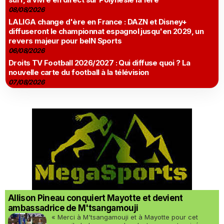
08/08/2026
LALIGA change d'ère en France : DAZN et Disney+
diffuseront le championnat espagnol jusqu'en 2029, un
revers majeur pour beIN Sports
06/08/2026
Droits TV Football 2026/2027 : Qui diffuse quoi ? La
nouvelle carte du football à la télévision
07/08/2026
Allison Pineau conquiert Mayotte et devient
ambassadrice de M'tsangamouji
« Merci à M'tsangamouji et à Mayotte pour cet