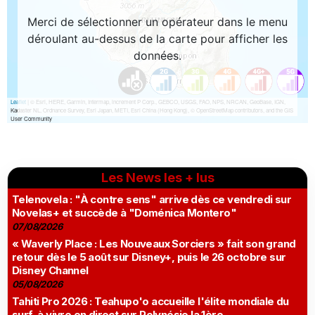
Les News les + lus
Telenovela : "À contre sens" arrive dès ce vendredi sur
Novelas+ et succède à "Doménica Montero"
07/08/2026
« Waverly Place : Les Nouveaux Sorciers » fait son grand
retour dès le 5 août sur Disney+, puis le 26 octobre sur
Disney Channel
05/08/2026
Tahiti Pro 2026 : Teahupo'o accueille l'élite mondiale du
surf, à vivre en direct sur Polynésie la 1ère