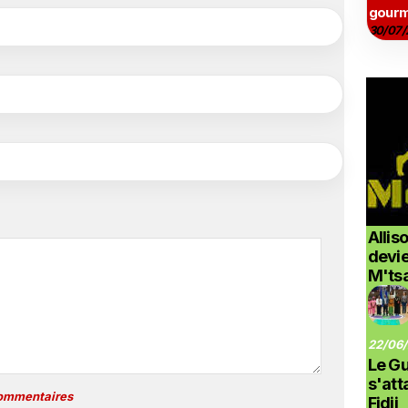
gourm
30/07/
Allis
devi
M'ts
22/06/
Le G
s'at
commentaires
Fidji