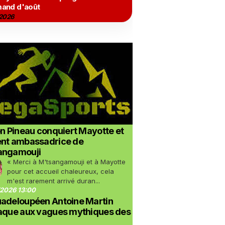
and d'août
2026
on Pineau conquiert Mayotte et
ent ambassadrice de
angamouji
« Merci à M'tsangamouji et à Mayotte
pour cet accueil chaleureux, cela
m'est rarement arrivé duran...
2026 13:00
uadeloupéen Antoine Martin
taque aux vagues mythiques des