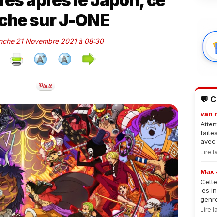
es après le Japon, ce
che sur J-ONE
anche 21 Novembre 2021 à 08:30
💬 
van 
Atten
faite
avec 
Lire 
Max 
Cette
les i
genre
Lire 