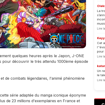
Olek
La tr
s’an
incon
musiqu
Lire 
Keyy
Cet a
l''év
pour 
ement quelques heures après le Japon, J-ONE
Lire 
s pour découvrir le très attendu 1000ème épisode
kata
Un re
le ta
 et de combats légendaires, l'animé phénomène
Lire 
cette série adaptée du manga iconique éponyme
plus de 23 millions d'exemplaires en France et
C