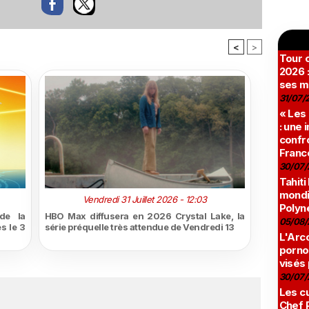
<
>
Tour c
2026 :
ses m
31/07/
« Les
: une
confro
Franc
30/07/
Tahiti
mondia
Vendredi 31 Juillet 2026 - 12:03
Polyné
de la
HBO Max diffusera en 2026 Crystal Lake, la
05/08/
s le 3
série préquelle très attendue de Vendredi 13
L'Arco
pornog
visés
30/07/
Les cu
Chef 