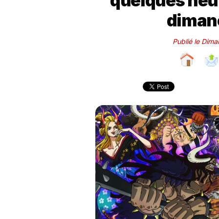
quelques heur
diman
Publié le Dim