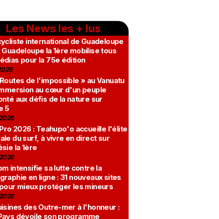
Les News les + lus
ycliste international de Guadeloupe
 Guadeloupe la 1ère mobilise tous
édias pour la 75e édition
2026
 Routes de l'impossible » au Vanuatu
 immersion au cœur d'un peuple
nté aux défis de la nature sur
e 5
2026
 Pro 2026 : Teahupo'o accueille l'élite
le du surf, à vivre en direct sur
sie la 1ère
2026
m intensifie sa lutte contre la
raphie en ligne : 31 nouveaux sites
 pour mieux protéger les mineurs
2026
isines des Outre-mer à l'honneur :
Pays dévoile son programme