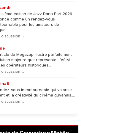
sandr
oisième édition de Jazz Dann Port 2026
nonce comme un rendez-vous
tournable pour les amateurs de
e. ...
la discussion →
ne
rticle de Megazap illustre parfaitement
olution majeure que représente l''eSIM
les opérateurs historiques...
la discussion →
rina8
ndez-vous incontournable qui valorise
lent et la créativité du cinéma guyanais....
la discussion →
arte de Couverture Mobile