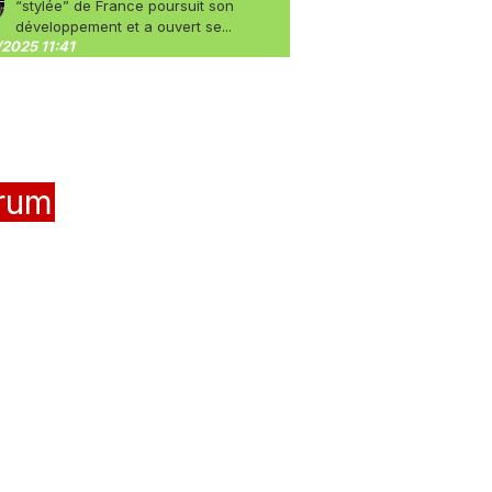
“stylée” de France poursuit son
développement et a ouvert se...
2025 11:41
rum