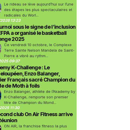
Le rideau se lève aujourd’hui sur l’une
des étapes les plus spectaculaires et
radicales du Worl...
2026 13:23
urnoi sous le signe de l’inclusion
LEFPA a organisé le basketball
lenge 2025
Ce vendredi 10 octobre, le Complexe
Terre Sainte Nelson Mandela de Saint-
Pierre a vibré au rythm...
2025 09:37
emy K-Challenge : Le
eloupéen, Enzo Balanger,
ier Français sacré Champion du
 de Moth à foils
Enzo Balanger, athlète de l’Akademy by
K-Challenge, remporte son premier
titre de Champion du Mond...
2025 11:30
cond club On Air Fitness arrive
Réunion
ON AIR, la franchise fitness la plus