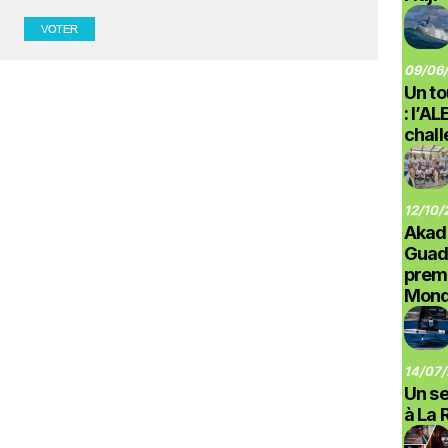
09/06/
Un to
: l’A
chal
12/10/
Akad
Guad
prem
Monde
14/07/
Un se
à La 