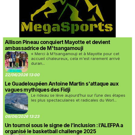
Allison Pineau conquiert Mayotte et devient
ambassadrice de M'tsangamouji
« Merci à M'tsangamouji et à Mayotte pour cet
accueil chaleureux, cela m'est rarement arrivé
duran...
22/06/2026 13:00
Le Guadeloupéen Antoine Martin s'attaque aux
vagues mythiques des Fidji
Le rideau se lève aujourd’hui sur l’une des étapes
les plus spectaculaires et radicales du Worl...
09/06/2026 13:23
Un tournoi sous le signe de l’inclusion : l’ALEFPA a
organisé le basketball challenge 2025