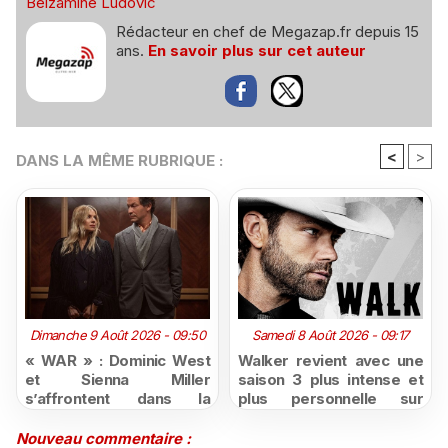
Belzamine Ludovic
Rédacteur en chef de Megazap.fr depuis 15
ans.
En savoir plus sur cet auteur
<
>
DANS LA MÊME RUBRIQUE :
Dimanche 9 Août 2026 - 09:50
Samedi 8 Août 2026 - 09:17
« WAR » : Dominic West
Walker revient avec une
et Sienna Miller
saison 3 plus intense et
s’affrontent dans la
plus personnelle sur
nouvelle série judiciaire
Série Club
de HBO Max dès le 2
Nouveau commentaire :