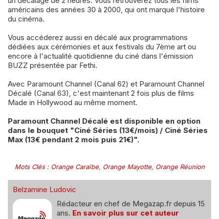
un décalage de 2 heures. Vous retrouverez tous les films
américains des années 30 à 2000, qui ont marqué l'histoire
du cinéma.
​Vous accéderez aussi en décalé aux programmations
dédiées aux cérémonies et aux festivals du 7ème art ou
encore à l'actualité quotidienne du ciné dans l'émission
BUZZ présentée par Fethi.
Avec Paramount Channel (Canal 62) et Paramount Channel
Décalé (Canal 63), c'est maintenant 2 fois plus de films
Made in Hollywood au même moment.
Paramount Channel Décalé est disponible en option
dans le bouquet "Ciné Séries (13€/mois) / Ciné Séries
Max (13€ pendant 2 mois puis 21€)".
Mots Clés
:
Orange Caraïbe
,
Orange Mayotte
,
Orange Réunion
Belzamine Ludovic
Rédacteur en chef de Megazap.fr depuis 15
ans.
En savoir plus sur cet auteur