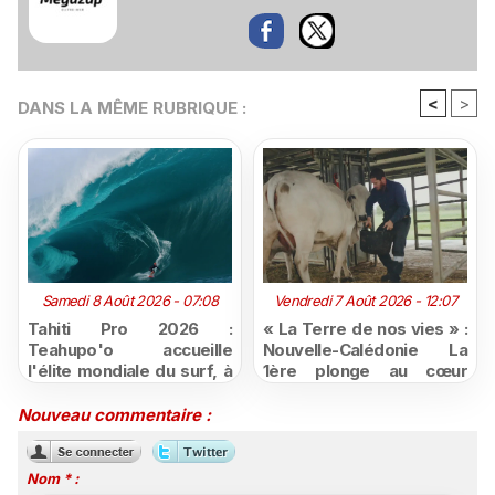
<
>
DANS LA MÊME RUBRIQUE :
Samedi 8 Août 2026 - 07:08
Vendredi 7 Août 2026 - 12:07
Tahiti Pro 2026 :
« La Terre de nos vies » :
Teahupo'o accueille
Nouvelle-Calédonie La
l'élite mondiale du surf, à
1ère plonge au cœur
vivre en direct sur
d'une ruralité en pleine
Polynésie la 1ère
mutation
Nouveau commentaire :
Nom * :