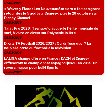
07/08/2026
« Waverly Place : Les Nouveaux Sorciers » fait son grand
retour dès le 5 août sur Disney+, puis le 26 octobre sur
Disney Channel
05/08/2026
Tahiti Pro 2026 : Teahupo'o accueille l'élite mondiale du
surf, à vivre en direct sur Polynésie la 1ère
08/08/2026
Droits TV Football 2026/2027 : Qui diffuse quoi ? La
nouvelle carte du football à la télévision
07/08/2026
LALIGA change d'ère en France : DAZN et Disney+
diffuseront le championnat espagnol jusqu'en 2029, un
revers majeur pour beIN Sports
06/08/2026