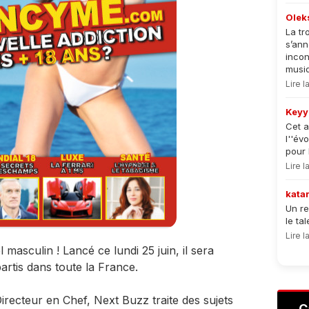
Olek
La tr
s’an
incon
musiqu
Lire 
Keyy
Cet a
l''év
pour 
Lire 
kata
Un re
le ta
Lire 
asculin ! Lancé ce lundi 25 juin, il sera
artis dans toute la France.
irecteur en Chef, Next Buzz traite des sujets
C