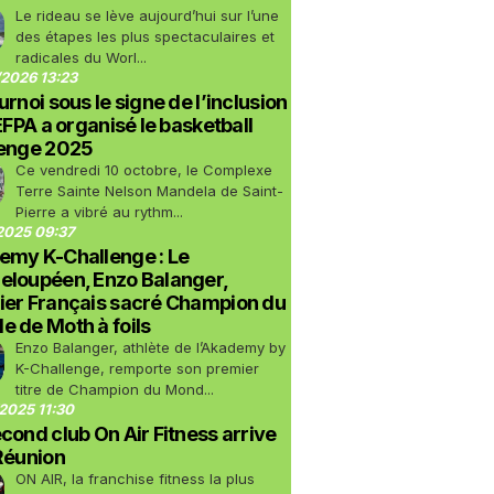
Le rideau se lève aujourd’hui sur l’une
des étapes les plus spectaculaires et
radicales du Worl...
2026 13:23
urnoi sous le signe de l’inclusion
LEFPA a organisé le basketball
lenge 2025
Ce vendredi 10 octobre, le Complexe
Terre Sainte Nelson Mandela de Saint-
Pierre a vibré au rythm...
2025 09:37
emy K-Challenge : Le
eloupéen, Enzo Balanger,
ier Français sacré Champion du
 de Moth à foils
Enzo Balanger, athlète de l’Akademy by
K-Challenge, remporte son premier
titre de Champion du Mond...
2025 11:30
cond club On Air Fitness arrive
Réunion
ON AIR, la franchise fitness la plus