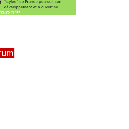
“stylée” de France poursuit son
développement et a ouvert se...
2025 11:41
rum