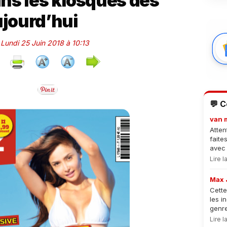
ns les kiosques dès
jourd’hui
e Lundi 25 Juin 2018 à 10:13
💬 
van 
Atten
faite
avec 
Lire 
Max 
Cette
les i
genre
Lire 