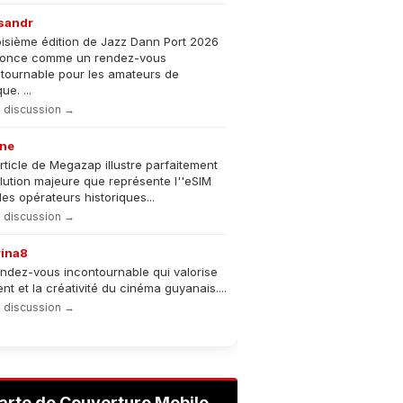
sandr
oisième édition de Jazz Dann Port 2026
nonce comme un rendez-vous
tournable pour les amateurs de
e. ...
la discussion →
ne
rticle de Megazap illustre parfaitement
olution majeure que représente l''eSIM
les opérateurs historiques...
la discussion →
rina8
ndez-vous incontournable qui valorise
lent et la créativité du cinéma guyanais....
la discussion →
arte de Couverture Mobile