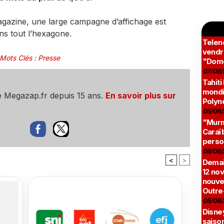
gazine, une large campagne d’affichage est
ns tout l’hexagone.
Teleno
vendr
Mots Clés
:
Presse
"Domé
07/08/
Tahiti
mondia
e Megazap.fr depuis 15 ans.
En savoir plus sur
Polyné
05/08/
"Murmu
Caraï
perso
06/08/
<
>
Demai
12 no
nouve
Outre
05/08/
Disne
saison