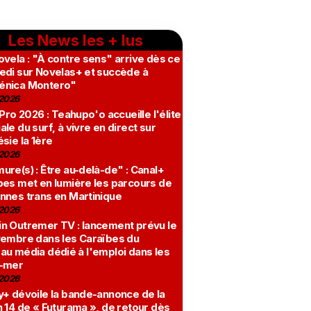
Les News les + lus
vela : "À contre sens" arrive dès ce
edi sur Novelas+ et succède à
nica Montero"
2026
 Pro 2026 : Teahupo'o accueille l'élite
le du surf, à vivre en direct sur
sie la 1ère
2026
re(s) : Être au-delà-de" : Canal+
bes met en lumière les parcours de
nnes trans en Martinique
2026
n Outremer TV : lancement prévu le
vembre dans les Caraïbes du
au média dédié à l'emploi dans les
-mer
2026
y+ dévoile la bande-annonce de la
 14 de « Futurama », de retour dès