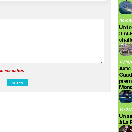
09/06/
Un to
: l’A
chal
12/10/
Akad
commentaires
Guad
prem
Monde
14/07/
Un se
à La 