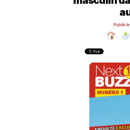
masculin da
au
Publié l