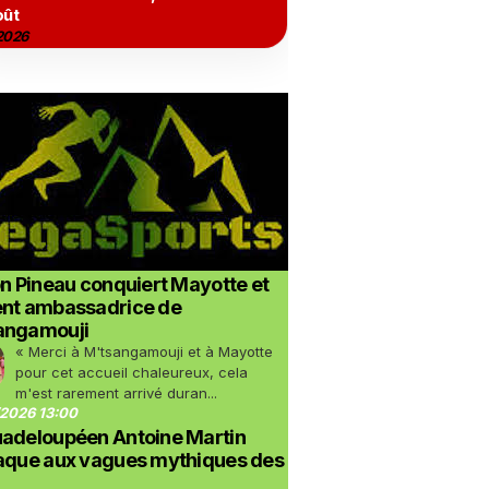
oût
2026
on Pineau conquiert Mayotte et
ent ambassadrice de
angamouji
« Merci à M'tsangamouji et à Mayotte
pour cet accueil chaleureux, cela
m'est rarement arrivé duran...
2026 13:00
uadeloupéen Antoine Martin
taque aux vagues mythiques des