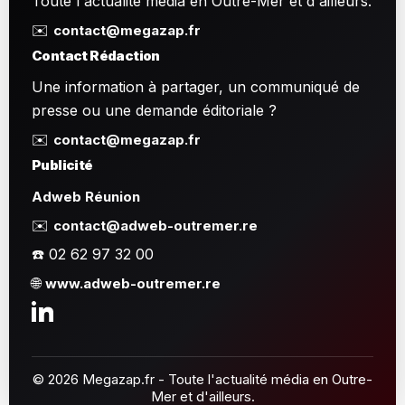
Toute l'actualité média en Outre-Mer et d'ailleurs.
✉️
contact@megazap.fr
Contact Rédaction
Une information à partager, un communiqué de
presse ou une demande éditoriale ?
✉️
contact@megazap.fr
Publicité
Adweb Réunion
✉️
contact@adweb-outremer.re
☎️ 02 62 97 32 00
🌐
www.adweb-outremer.re
© 2026 Megazap.fr - Toute l'actualité média en Outre-
Mer et d'ailleurs.