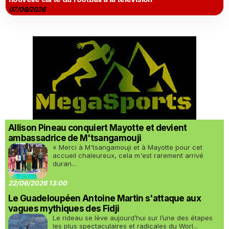
07/08/2026
Allison Pineau conquiert Mayotte et devient
ambassadrice de M'tsangamouji
« Merci à M'tsangamouji et à Mayotte pour cet
accueil chaleureux, cela m'est rarement arrivé
duran...
22/06/2026 13:00
Le Guadeloupéen Antoine Martin s'attaque aux
vagues mythiques des Fidji
Le rideau se lève aujourd’hui sur l’une des étapes
les plus spectaculaires et radicales du Worl...