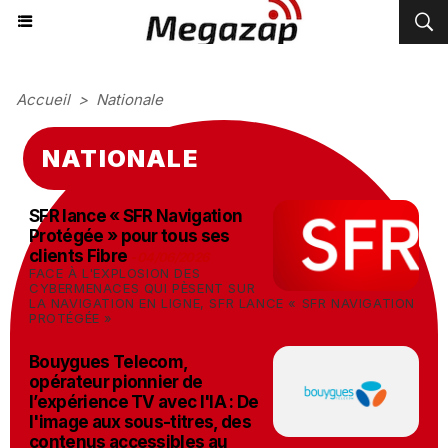
Accueil
>
Nationale
NATIONALE
SFR lance « SFR Navigation
Protégée » pour tous ses
clients Fibre
-
04/06/2026
FACE À L'EXPLOSION DES
CYBERMENACES QUI PÈSENT SUR
LA NAVIGATION EN LIGNE, SFR LANCE « SFR NAVIGATION
PROTÉGÉE »
Bouygues Telecom,
opérateur pionnier de
l’expérience TV avec l'IA : De
l'image aux sous-titres, des
contenus accessibles au