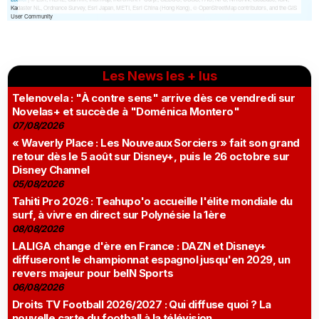
Les News les + lus
Telenovela : "À contre sens" arrive dès ce vendredi sur
Novelas+ et succède à "Doménica Montero"
07/08/2026
« Waverly Place : Les Nouveaux Sorciers » fait son grand
retour dès le 5 août sur Disney+, puis le 26 octobre sur
Disney Channel
05/08/2026
Tahiti Pro 2026 : Teahupo'o accueille l'élite mondiale du
surf, à vivre en direct sur Polynésie la 1ère
08/08/2026
LALIGA change d'ère en France : DAZN et Disney+
diffuseront le championnat espagnol jusqu'en 2029, un
revers majeur pour beIN Sports
06/08/2026
Droits TV Football 2026/2027 : Qui diffuse quoi ? La
nouvelle carte du football à la télévision