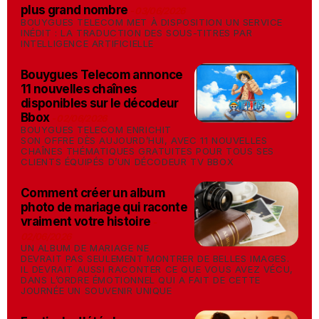
plus grand nombre
-
03/06/2026
BOUYGUES TELECOM MET À DISPOSITION UN SERVICE
INÉDIT : LA TRADUCTION DES SOUS-TITRES PAR
INTELLIGENCE ARTIFICIELLE
Bouygues Telecom annonce
11 nouvelles chaînes
disponibles sur le décodeur
Bbox
-
02/06/2026
BOUYGUES TELECOM ENRICHIT
SON OFFRE DÈS AUJOURD’HUI, AVEC 11 NOUVELLES
CHAÎNES THÉMATIQUES GRATUITES POUR TOUS SES
CLIENTS ÉQUIPÉS D’UN DÉCODEUR TV BBOX
Comment créer un album
photo de mariage qui raconte
vraiment votre histoire
-
02/06/2026
UN ALBUM DE MARIAGE NE
DEVRAIT PAS SEULEMENT MONTRER DE BELLES IMAGES.
IL DEVRAIT AUSSI RACONTER CE QUE VOUS AVEZ VÉCU,
DANS L’ORDRE ÉMOTIONNEL QUI A FAIT DE CETTE
JOURNÉE UN SOUVENIR UNIQUE