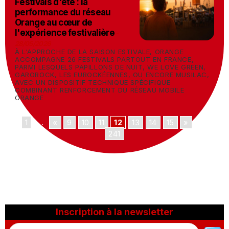
Festivals d'été : la
performance du réseau
Orange au cœur de
l'expérience festivalière
-
28/05/2026
À L'APPROCHE DE LA SAISON ESTIVALE, ORANGE
ACCOMPAGNE 26 FESTIVALS PARTOUT EN FRANCE,
PARMI LESQUELS PAPILLONS DE NUIT, WE LOVE GREEN,
GAROROCK, LES EUROCKÉENNES, OU ENCORE MUSILAC,
AVEC UN DISPOSITIF TECHNIQUE SPÉCIFIQUE
COMBINANT RENFORCEMENT DU RÉSEAU MOBILE
ORANGE
1
...
«
9
10
11
12
13
14
15
»
...
241
Inscription à la newsletter