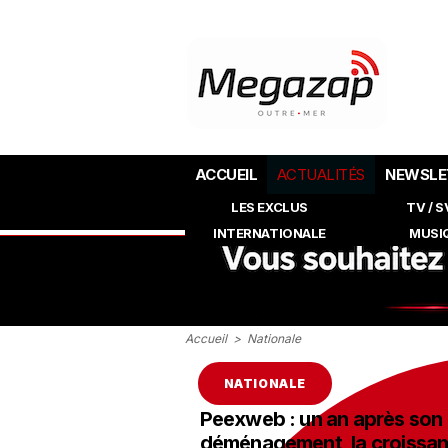
ACCUEIL
ACTUALITÉS
NEWSLE
LES EXCLUS
TV / 
INTERNATIONALE
MUSI
Accueil
>
Nationale
NATIONALE
Peexweb : un an après son
déménagement, la croissan