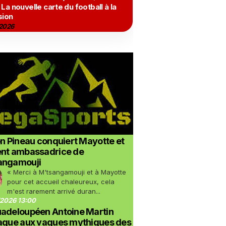
 La nouvelle carte du football à la
sion
2026
on Pineau conquiert Mayotte et
ent ambassadrice de
angamouji
« Merci à M'tsangamouji et à Mayotte
pour cet accueil chaleureux, cela
m'est rarement arrivé duran...
2026 13:00
uadeloupéen Antoine Martin
taque aux vagues mythiques des