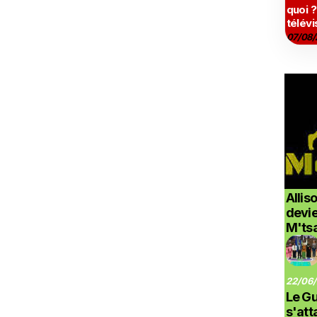
quoi ?
télévi
07/08/
Allis
devi
M'ts
22/06/
Le G
s'at