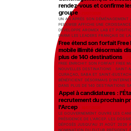
rendez-vous et confirme le
groupe
-
21/07/2026
UN AN APRÈS SON DÉMÉNAGEMENT À
PEEXWEB AFFICHE UNE CROISSANCE
DÉVELOPPE AROMEX LAB ET POSITI
PARMI LES LEADERS FRANÇAIS DE LA
Free étend son forfait Free 
mobile illimité désormais d
plus de 140 destinations
-
21
FREE ENRICHIT SON FORFAIT FREE 
NOUVELLES DESTINATIONS : SAINT-
CURAÇAO, SABA ET SAINT-EUSTACH
BÉNÉFICIENT DÉSORMAIS D'INTERNET
DANS PLUS DE 140 DESTINATIONS 
Appel à candidatures : l'Éta
recrutement du prochain pr
l'Arcep
-
18/07/2026
LE GOUVERNEMENT OUVRE LES CAN
PRÉSIDENCE DE L'ARCEP. LES DOSSI
DÉPOSÉS JUSQU'AU 31 AOÛT 2026 
NOMINATION DU FUTUR PRÉSIDENT 