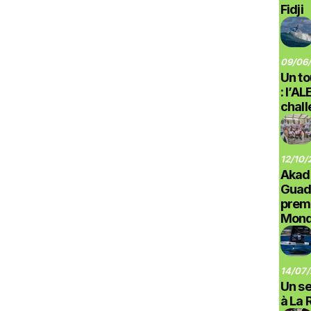
Fidji
09/06/
Un to
: l’A
chal
12/10/
Akad
Guad
prem
Monde
14/07/
Un se
à La 