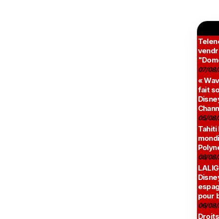
Teleno
vendr
"Domé
07/08/
« Wav
fait s
Disney
Chann
05/08/
Tahiti
mondia
Polyné
08/08/
LALIG
Disne
espag
pour 
06/08/
Droits