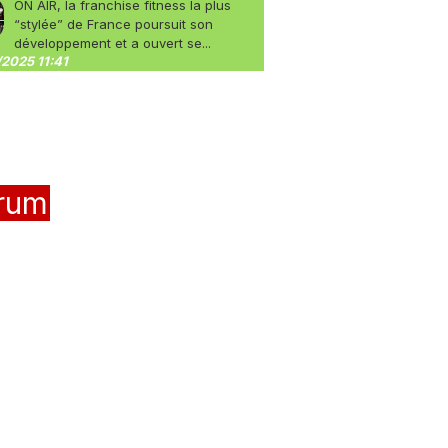
ON AIR, la franchise fitness la plus
“stylée” de France poursuit son
développement et a ouvert se...
2025 11:41
rum