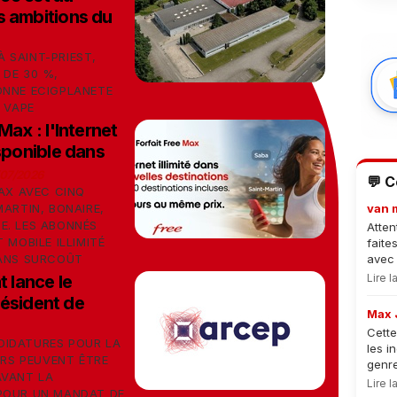
s ambitions du
 SAINT-PRIEST,
 DE 30 %,
ONNE ECIGPLANETE
 VAPE
Max : l'Internet
isponible dans
/07/2026
💬 
MAX AVEC CINQ
MARTIN, BONAIRE,
van 
E. LES ABONNÉS
Atten
 MOBILE ILLIMITÉ
faite
SANS SURCOÛT
avec 
t lance le
Lire 
ésident de
Max 
Cette
DIDATURES POUR LA
les i
ERS PEUVENT ÊTRE
genre
AVANT LA
Lire 
POUR UN MANDAT DE