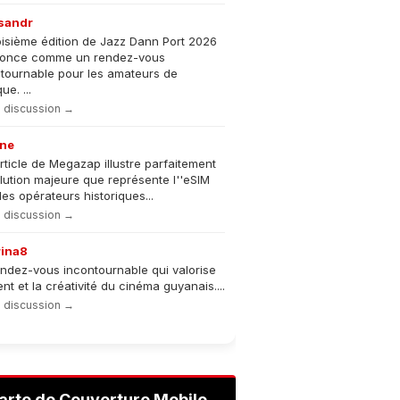
sandr
oisième édition de Jazz Dann Port 2026
nonce comme un rendez-vous
tournable pour les amateurs de
e. ...
la discussion →
ne
rticle de Megazap illustre parfaitement
olution majeure que représente l''eSIM
les opérateurs historiques...
la discussion →
rina8
ndez-vous incontournable qui valorise
lent et la créativité du cinéma guyanais....
la discussion →
arte de Couverture Mobile