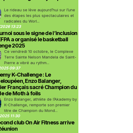
Le rideau se lève aujourd’hui sur l’une
des étapes les plus spectaculaires et
radicales du Worl...
2026 13:23
urnoi sous le signe de l’inclusion
LEFPA a organisé le basketball
lenge 2025
Ce vendredi 10 octobre, le Complexe
Terre Sainte Nelson Mandela de Saint-
Pierre a vibré au rythm...
2025 09:37
emy K-Challenge : Le
eloupéen, Enzo Balanger,
ier Français sacré Champion du
 de Moth à foils
Enzo Balanger, athlète de l’Akademy by
K-Challenge, remporte son premier
titre de Champion du Mond...
2025 11:30
cond club On Air Fitness arrive
Réunion