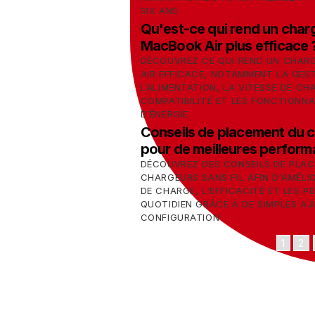
SIX ANS
Qu'est-ce qui rend un char
MacBook Air plus efficace 
DÉCOUVREZ CE QUI REND UN CHAR
AIR EFFICACE, NOTAMMENT LA GES
L’ALIMENTATION, LA VITESSE DE C
COMPATIBILITÉ ET LES FONCTIONNA
D’ÉNERGIE
Conseils de placement du c
pour de meilleures perfor
DÉCOUVREZ DES CONSEILS DE PLAC
CHARGEURS SANS FIL AFIN D'AMÉLIO
DE CHARGE, L'EFFICACITÉ ET LES 
QUOTIDIEN GRÂCE À DE SIMPLES A
CONFIGURATION
1
2