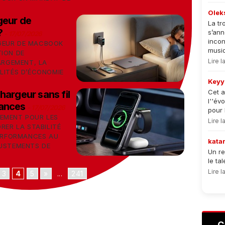
Olek
geur de
La tr
?
s’an
-
17/07/2026
incon
GEUR DE MACBOOK
musiqu
TION DE
Lire 
HARGEMENT, LA
LITÉS D’ÉCONOMIE
Keyy
Cet a
hargeur sans fil
l''év
mances
-
17/07/2026
pour 
EMENT POUR LES
Lire 
RER LA STABILITÉ
PERFORMANCES AU
kata
JUSTEMENTS DE
Un re
le ta
Lire 
3
4
5
»
...
241
C