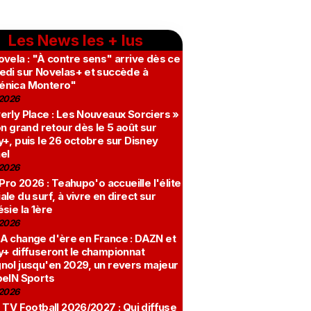
Les News les + lus
vela : "À contre sens" arrive dès ce
edi sur Novelas+ et succède à
nica Montero"
2026
erly Place : Les Nouveaux Sorciers »
on grand retour dès le 5 août sur
+, puis le 26 octobre sur Disney
el
2026
 Pro 2026 : Teahupo'o accueille l'élite
le du surf, à vivre en direct sur
sie la 1ère
2026
A change d'ère en France : DAZN et
y+ diffuseront le championnat
nol jusqu'en 2029, un revers majeur
beIN Sports
2026
 TV Football 2026/2027 : Qui diffuse