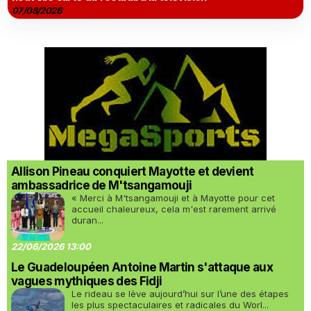
07/08/2026
Allison Pineau conquiert Mayotte et devient
ambassadrice de M'tsangamouji
« Merci à M'tsangamouji et à Mayotte pour cet
accueil chaleureux, cela m'est rarement arrivé
duran...
22/06/2026 13:00
Le Guadeloupéen Antoine Martin s'attaque aux
vagues mythiques des Fidji
Le rideau se lève aujourd’hui sur l’une des étapes
les plus spectaculaires et radicales du Worl...