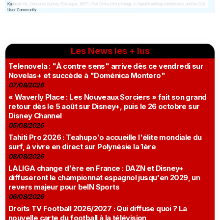
Les News les + lus
Telenovela : "À contre sens" arrive dès ce vendredi sur
Novelas+ et succède à "Doménica Montero"
07/08/2026
« Waverly Place : Les Nouveaux Sorciers » fait son grand
retour dès le 5 août sur Disney+, puis le 26 octobre sur
Disney Channel
05/08/2026
Tahiti Pro 2026 : Teahupo'o accueille l'élite mondiale du
surf, à vivre en direct sur Polynésie la 1ère
08/08/2026
LALIGA change d'ère en France : DAZN et Disney+
diffuseront le championnat espagnol jusqu'en 2029, un
revers majeur pour beIN Sports
06/08/2026
Droits TV Football 2026/2027 : Qui diffuse quoi ? La
nouvelle carte du football à la télévision