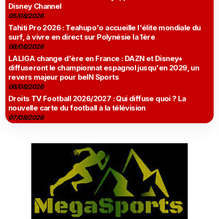
Disney Channel
05/08/2026
Tahiti Pro 2026 : Teahupo'o accueille l'élite mondiale du
surf, à vivre en direct sur Polynésie la 1ère
08/08/2026
LALIGA change d'ère en France : DAZN et Disney+
diffuseront le championnat espagnol jusqu'en 2029, un
revers majeur pour beIN Sports
06/08/2026
Droits TV Football 2026/2027 : Qui diffuse quoi ? La
nouvelle carte du football à la télévision
07/08/2026