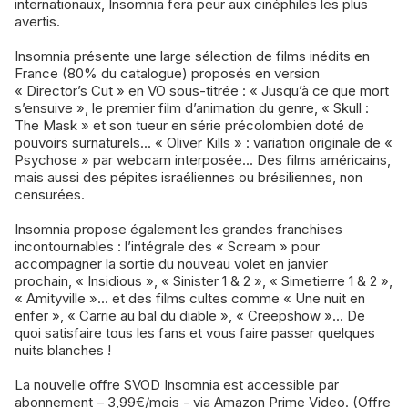
internationaux, Insomnia fera peur aux cinéphiles les plus
avertis.
Insomnia présente une large sélection de films inédits en
France (80% du catalogue) proposés en version
« Director’s Cut » en VO sous-titrée : « Jusqu’à ce que mort
s’ensuive », le premier film d’animation du genre, « Skull :
The Mask » et son tueur en série précolombien doté de
pouvoirs surnaturels... « Oliver Kills » : variation originale de «
Psychose » par webcam interposée... Des films américains,
mais aussi des pépites israéliennes ou brésiliennes, non
censurées.
Insomnia propose également les grandes franchises
incontournables : l’intégrale des « Scream » pour
accompagner la sortie du nouveau volet en janvier
prochain, « Insidious », « Sinister 1 & 2 », « Simetierre 1 & 2 »,
« Amityville »... et des films cultes comme « Une nuit en
enfer », « Carrie au bal du diable », « Creepshow »... De
quoi satisfaire tous les fans et vous faire passer quelques
nuits blanches !
La nouvelle offre SVOD Insomnia est accessible par
abonnement – 3,99€/mois - via Amazon Prime Video. (Offre