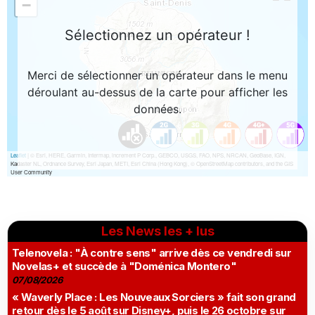
Les News les + lus
Telenovela : "À contre sens" arrive dès ce vendredi sur
Novelas+ et succède à "Doménica Montero"
07/08/2026
« Waverly Place : Les Nouveaux Sorciers » fait son grand
retour dès le 5 août sur Disney+, puis le 26 octobre sur