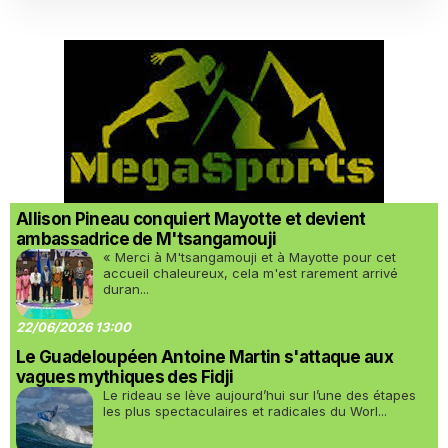
Allison Pineau conquiert Mayotte et devient
ambassadrice de M'tsangamouji
« Merci à M'tsangamouji et à Mayotte pour cet
accueil chaleureux, cela m'est rarement arrivé
duran...
22/06/2026 13:00
Le Guadeloupéen Antoine Martin s'attaque aux
vagues mythiques des Fidji
Le rideau se lève aujourd’hui sur l’une des étapes
les plus spectaculaires et radicales du Worl...