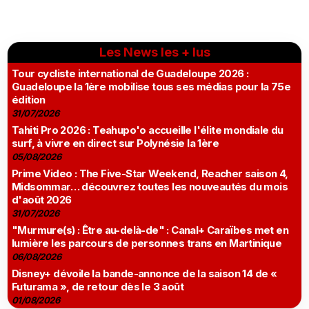
Les News les + lus
Tour cycliste international de Guadeloupe 2026 :
Guadeloupe la 1ère mobilise tous ses médias pour la 75e
édition
31/07/2026
Tahiti Pro 2026 : Teahupo'o accueille l'élite mondiale du
surf, à vivre en direct sur Polynésie la 1ère
05/08/2026
Prime Video : The Five-Star Weekend, Reacher saison 4,
Midsommar… découvrez toutes les nouveautés du mois
d'août 2026
31/07/2026
"Murmure(s) : Être au-delà-de" : Canal+ Caraïbes met en
lumière les parcours de personnes trans en Martinique
06/08/2026
Disney+ dévoile la bande-annonce de la saison 14 de «
Futurama », de retour dès le 3 août
01/08/2026