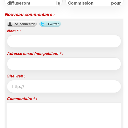
diffuseront le
Commission pour
championnat espagnol
structurer et promouvoir
jusqu'en 2029, un revers
sa filière audiovisuelle
Nouveau commentaire :
majeur pour beIN Sports
Nom * :
Adresse email (non publiée) * :
Site web :
Commentaire * :