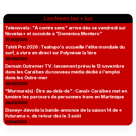
Les News les + lus
Telenovela : "À contre sens" arrive dès ce vendredi sur
Novelas+ et succède à "Doménica Montero"
07/08/2026
Tahiti Pro 2026 : Teahupo'o accueille l'élite mondiale du
surf, à vivre en direct sur Polynésie la 1ère
05/08/2026
Demain Outremer TV : lancement prévu le 12 novembre
dans les Caraïbes du nouveau média dédié à l'emploi
dans les Outre-mer
05/08/2026
"Murmure(s) : Être au-delà-de" : Canal+ Caraïbes met en
lumière les parcours de personnes trans en Martinique
06/08/2026
Disney+ dévoile la bande-annonce de la saison 14 de «
Futurama », de retour dès le 3 août
01/08/2026