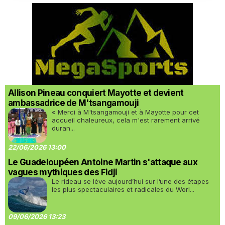
Allison Pineau conquiert Mayotte et devient
ambassadrice de M'tsangamouji
« Merci à M'tsangamouji et à Mayotte pour cet
accueil chaleureux, cela m'est rarement arrivé
duran...
22/06/2026 13:00
Le Guadeloupéen Antoine Martin s'attaque aux
vagues mythiques des Fidji
Le rideau se lève aujourd’hui sur l’une des étapes
les plus spectaculaires et radicales du Worl...
09/06/2026 13:23