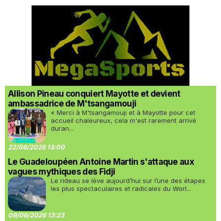
Allison Pineau conquiert Mayotte et devient
ambassadrice de M'tsangamouji
« Merci à M'tsangamouji et à Mayotte pour cet
accueil chaleureux, cela m'est rarement arrivé
duran...
22/06/2026 13:00
Le Guadeloupéen Antoine Martin s'attaque aux
vagues mythiques des Fidji
Le rideau se lève aujourd’hui sur l’une des étapes
les plus spectaculaires et radicales du Worl...
09/06/2026 13:23