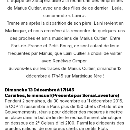
L'équipe de Ziétaj est allée à la recherche des empreintes
de Marius Cultier, avec une des filles de ce dernier : Leïla,
surnommée « Laini ».
Trente ans après la disparition de son père, Laini revient en
Martinique, et nous emmène à la rencontre de quelques-uns
des proches et amis musiciens de Marius Cultier. Entre
Fort-de-France et Petit-Bourg, ce sont autant de lieux
fréquentés par Marius, que Laini Cultier a choisi de visiter
avec Renélyse Cimper.
Suivons-les sur les traces de Marius Cultier, dimanche 13
décembre à 17h45 sur Martinique 1ère !
Dimanche 13 Décembre à 17H45
Caraïbes, le mensuel (Présenté par Sonia Laventure)
Pendant 2 semaines, du 30 novembre au 11 décembre 2015,
la COP 21 rassemble à Paris plus de 150 chefs d'Etats et de
Gouvernements, réunis pour décider des mesures à mettre
en place dans le but de limiter le réchauffement climatique
en dessous de 2° Celsus d'ici 2100. Parmi les dirigeants des
grandes nations, de nombreux chefs de petits Etats,