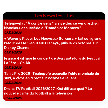
Les News les + lus
Telenovela : "À contre sens" arrive dès ce vendredi sur
Novelas+ et succède à "Doménica Montero"
07/08/2026
« Waverly Place : Les Nouveaux Sorciers » fait son grand
retour dès le 5 août sur Disney+, puis le 26 octobre sur
Disney Channel
05/08/2026
France 4 diffuse le concert de Sya capté lors du Festival
La 1ère – On Air
09/08/2026
Tahiti Pro 2026 : Teahupo'o accueille l'élite mondiale du
surf, à vivre en direct sur Polynésie la 1ère
08/08/2026
Droits TV Football 2026/2027 : Qui diffuse quoi ? La
nouvelle carte du football à la télévision
07/08/2026