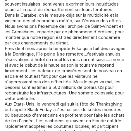
souvent insulaires, sont venus exprimer leurs inquiétudes
quant à l'impact du réchauffement sur leurs territoires.
Dans la Caraïbe, on le mesure déjà sur la multiplicité et la
violence des phénomènes météo, sur l'érosion des côtes...
Nous avons pris l'exemple de l'archipel de Saint-Vincent et
les Grenadines, impacté par ce phénomène d'érosion, pour
montrer que notre région est très directement concernée
par ces changements du climat.
Près de 4 mois après la tempête Erika qui a fait des ravages
à la Dominique, l'île peine à se remettre...festivals annulés,
réservations d'hôtel en recul les mois qui ont suivis... même
si avec le début de la haute saison le tourisme reprend
timidement : les bateaux de croisières sont de nouveau en
escale et tout est fait pour que les visiteurs ne
s'aperçoivent pas des difficultés. Mais le pays va mal, les
besoins sont estimés à 500 millions de dollars US pour
reconstruire les infrastructures. Une somme colossale pour
cette petite île.
Aux Etats-Unis, le vendredi qui suit la fête de Thanksgiving
est appelé Black Friday : c'est un jour de soldes monstres
où beaucoup d'américains en profitent pour faire les achats
de fin d'année. Les caribéens qui vivent en Floride ont très
rapidement adoptés les coutumes locales, et participent