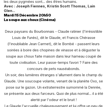
les deux pygmées sont... des êtres humains.
Avec : Joseph Fiennes, Kristin Scott Thomas, Lain
Glen...
Mardi 15 Décembre 20h50
La soupe aux choux (Cinéma)
Deux paysans du Bourbonnais - Claude ratinier (l'irrésistible
Louis de Funès), dit le Glaude, et Francis Chérasse
(l'inoubliable Jean Carmet), dit le Bombé - passent leurs
soirées à boire des chopines de vinasse et à déguster la
soupe aux choux faite maison dans leur hameau coupé de
toute civilisation. Leur passe-temps favori ? Faire des
concours de pets nauséabonds.
Un soir, des lumières étranges s'allument dans le champ du
Glaude. Une soucoupe volante, venant de la planète Oxo, se
pose sur le gazon. Un extraterrestre surnommé la Denrée,
se présente aux deux farceurs. Quoi de plus normal... il a été
alerté par l'odeur et le bruit !
Le Glaude l'accueille chaleureusement et lui offre un peu de