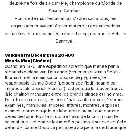
deuxième fois de sa carrière, championne du Monde de
Savate Combat.
Pour cette manifestation qui s'adressait à tous, les
organisateurs avaient également prévu des animations
culturelles et traditionnelles autour du ring, comme le Bèlè, le
Danmyé...
Vendredi 18 Décembre à 20H00
Man to Man (Cinéma)
Quand, en 1870, une expédition scientifique menée par la
redoutable elena van Den ende (vénéneuse Kristin Scott-
thomas) met la main sur un couple de pygmées, le
responsable, Jamie Dodd (personnage fictif incarné par
l'impeccable Joseph Fiennes), est persuadé d'avoir trouvé
là le chaînon manquant entre les grands singes et l'homme.
De retour en ecosse, les deux "nains anthropoïdes" seront
examinés, manipulés, tripotés, triturés, montrés, exposés,
exhibés, comme sujets de laboratoire autant que comme
bêtes de foire. Pourtant, contre l'avis de la communauté
scientifique - et contre les intérêts politico-financiers qu'elle
défend -, Jamie Dodd va peu à peu acquérir la certitude que