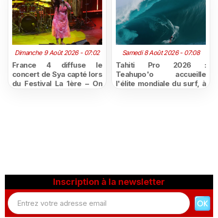
Dimanche 9 Août 2026 - 07:02
Samedi 8 Août 2026 - 07:08
France 4 diffuse le
Tahiti Pro 2026 :
concert de Sya capté lors
Teahupo'o accueille
du Festival La 1ère – On
l'élite mondiale du surf, à
Air
vivre en direct sur
Polynésie la 1ère
Inscription à la newsletter