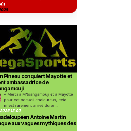
oût
2026
on Pineau conquiert Mayotte et
ent ambassadrice de
angamouji
« Merci à M'tsangamouji et à Mayotte
pour cet accueil chaleureux, cela
m'est rarement arrivé duran...
2026 13:00
uadeloupéen Antoine Martin
taque aux vagues mythiques des