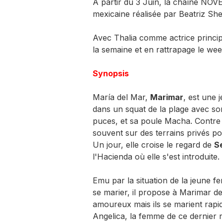
A partir du 3 Juin, la chaîne NOV
mexicaine réalisée par Beatriz She
Avec Thalia comme actrice principa
la semaine et en rattrapage le we
Synopsis
María del Mar,
Marimar
, est une j
dans un squat de la plage avec s
puces, et sa poule Macha. Contre l
souvent sur des terrains privés po
Un jour, elle croise le regard de
S
l'Hacienda où elle s'est introduite
Emu par la situation de la jeune f
se marier, il propose à Marimar de 
amoureux mais ils se marient rapi
Angelica, la femme de ce dernier 