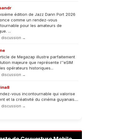
sandr
oisième édition de Jazz Dann Port 2026
nonce comme un rendez-vous
tournable pour les amateurs de
e. ...
la discussion →
ne
rticle de Megazap illustre parfaitement
olution majeure que représente l''eSIM
les opérateurs historiques...
la discussion →
rina8
ndez-vous incontournable qui valorise
lent et la créativité du cinéma guyanais....
la discussion →
arte de Couverture Mobile