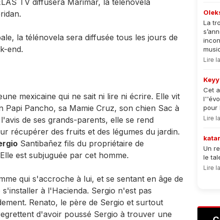
ELAS TV diffusera Marimar, la telenovela
Olek
ridan.
La tr
s’an
le, la télénovela sera diffusée tous les jours de
incon
ek-end.
musiqu
Lire 
Keyy
Cet a
eune mexicaine qui ne sait ni lire ni écrire. Elle vit
l''év
on Papi Pancho, sa Mamie Cruz, son chien Sac à
pour 
Lire 
'avis de ses grands-parents, elle se rend
ur récupérer des fruits et des légumes du jardin.
kata
ergio
Santibañez fils du propriétaire de
Un re
. Elle est subjuguée par cet homme.
le ta
Lire 
emme qui s'accroche à lui, et se sentant en âge de
s'installer à l'Hacienda. Sergio n'est pas
dement. Renato, le père de Sergio et surtout
regrettent d'avoir poussé Sergio à trouver une
C