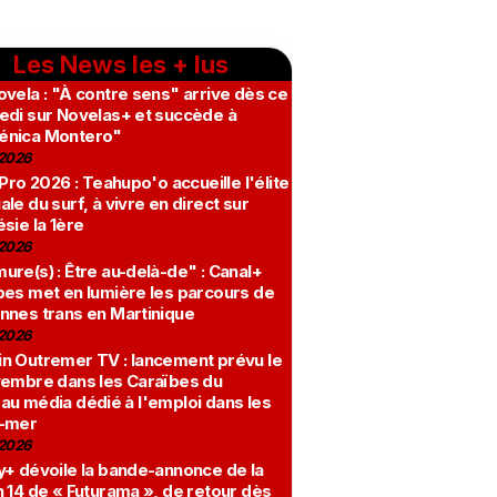
Les News les + lus
vela : "À contre sens" arrive dès ce
edi sur Novelas+ et succède à
nica Montero"
2026
 Pro 2026 : Teahupo'o accueille l'élite
le du surf, à vivre en direct sur
sie la 1ère
2026
re(s) : Être au-delà-de" : Canal+
bes met en lumière les parcours de
nnes trans en Martinique
2026
n Outremer TV : lancement prévu le
vembre dans les Caraïbes du
au média dédié à l'emploi dans les
-mer
2026
y+ dévoile la bande-annonce de la
 14 de « Futurama », de retour dès