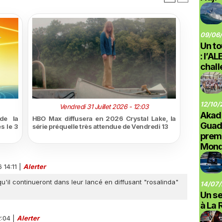
09/06/
Un to
: l’A
chal
12/10/
Vendredi 31 Juillet 2026 - 12:03
Akad
de la
HBO Max diffusera en 2026 Crystal Lake, la
Guad
s le 3
série préquelle très attendue de Vendredi 13
prem
Monde
 14:11
|
Alerter
qu'il continueront dans leur lancé en diffusant "rosalinda"
14/07/
Un se
à La 
2:04
|
Alerter