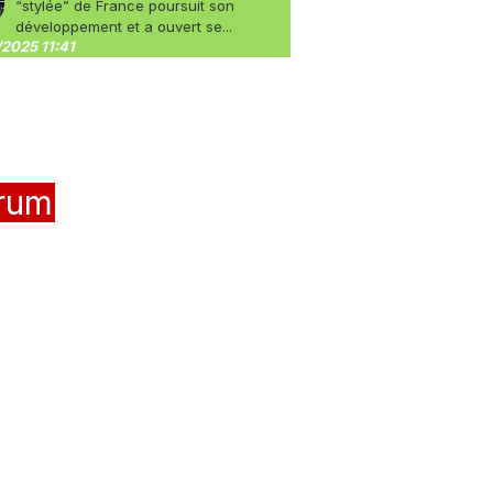
“stylée” de France poursuit son
développement et a ouvert se...
2025 11:41
rum