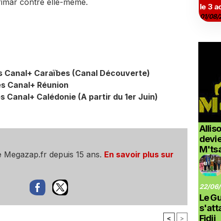
rimar contre elle-même.
le 3 a
01/08/
es Canal+ Caraïbes (Canal Découverte)
es Canal+ Réunion
s Canal+ Calédonie (A partir du 1er Juin)
Allis
devi
M'ts
e Megazap.fr depuis 15 ans.
En savoir plus sur
22/06/
Le G
s'at
Fidji
<
>