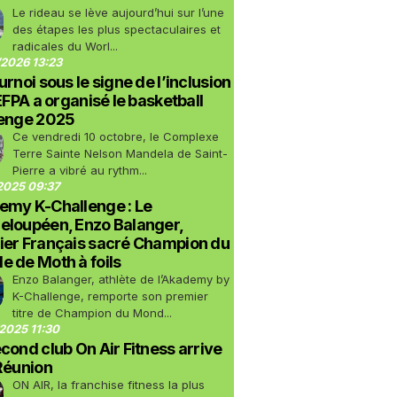
Le rideau se lève aujourd’hui sur l’une
des étapes les plus spectaculaires et
radicales du Worl...
2026 13:23
urnoi sous le signe de l’inclusion
LEFPA a organisé le basketball
lenge 2025
Ce vendredi 10 octobre, le Complexe
Terre Sainte Nelson Mandela de Saint-
Pierre a vibré au rythm...
2025 09:37
emy K-Challenge : Le
eloupéen, Enzo Balanger,
ier Français sacré Champion du
 de Moth à foils
Enzo Balanger, athlète de l’Akademy by
K-Challenge, remporte son premier
titre de Champion du Mond...
2025 11:30
cond club On Air Fitness arrive
Réunion
ON AIR, la franchise fitness la plus