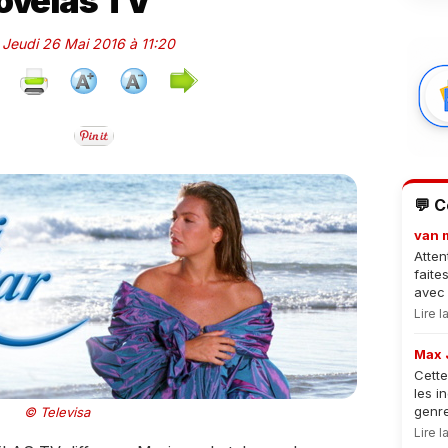
ovelas TV
e Jeudi 26 Mai 2016 à 11:20
💬 
van 
Atten
faite
avec 
Lire 
Max 
Cette
les i
genre
© Televisa
Lire 