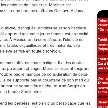
les assiettes de l'auberge. Marimar est
z le riche homme d'affaires Gustavo Aldama,
Teleno
vendr
ultivée, distinguée, ambitieuse et son héritière.
"Domé
u'il apprend que cette jeune femme est en réalité
07/08/
veté. À Mexico on la connaît sous l'identité de
Tahiti
mondia
 fatale, orgueilleuse et très méfiante. Elle
Polyné
élève sa fille en toute discrétion.
05/08/
"Murmu
mme d'affaires charismatique. Il a des doutes
Caraï
perso
 ait pu autant changer. Marimar ressent toujours
06/08/
oublie pas le manque de considération de celui-
Demai
 Elle ne supporte pas la goujaterie de son mari qui
12 no
rimar se vante d'être riche, tourne Sergio en
nouve
e la famille Santibañez.
Outre
05/08/
Disne
end les pensées, est bien plus perspicace que les
saison