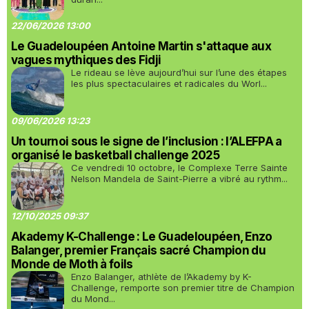
22/06/2026 13:00
Le Guadeloupéen Antoine Martin s'attaque aux
vagues mythiques des Fidji
Le rideau se lève aujourd’hui sur l’une des étapes
les plus spectaculaires et radicales du Worl...
09/06/2026 13:23
Un tournoi sous le signe de l’inclusion : l’ALEFPA a
organisé le basketball challenge 2025
Ce vendredi 10 octobre, le Complexe Terre Sainte
Nelson Mandela de Saint-Pierre a vibré au rythm...
12/10/2025 09:37
Akademy K-Challenge : Le Guadeloupéen, Enzo
Balanger, premier Français sacré Champion du
Monde de Moth à foils
Enzo Balanger, athlète de l’Akademy by K-
Challenge, remporte son premier titre de Champion
du Mond...