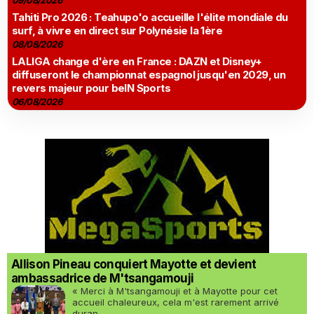
09/08/2026
Tahiti Pro 2026 : Teahupo'o accueille l'élite mondiale du
surf, à vivre en direct sur Polynésie la 1ère
08/08/2026
LALIGA change d'ère en France : DAZN et Disney+
diffuseront le championnat espagnol jusqu'en 2029, un
revers majeur pour beIN Sports
06/08/2026
Allison Pineau conquiert Mayotte et devient
ambassadrice de M'tsangamouji
« Merci à M'tsangamouji et à Mayotte pour cet
accueil chaleureux, cela m'est rarement arrivé
duran...