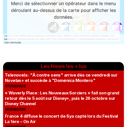
Les News les + lus
Telenovela : "À contre sens" arrive dès ce vendredi sur
Novelas+ et succède à "Doménica Montero"
07/08/2026
« Waverly Place : Les Nouveaux Sorciers » fait son grand
retour dès le 5 août sur Disney+, puis le 26 octobre sur
Disney Channel
05/08/2026
France 4 diffuse le concert de Sya capté lors du Festival
La 1ère – On Air