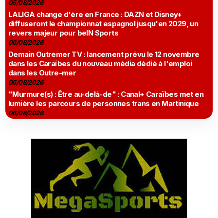
05/08/2026
LALIGA change d'ère en France : DAZN et Disney+
diffuseront le championnat espagnol jusqu'en 2029, un
revers majeur pour beIN Sports
06/08/2026
Demain Outremer TV : lancement prévu le 12 novembre
dans les Caraïbes du nouveau média dédié à l'emploi
dans les Outre-mer
05/08/2026
"Murmure(s) : Être au-delà-de" : Canal+ Caraïbes met en
lumière les parcours de personnes trans en Martinique
06/08/2026