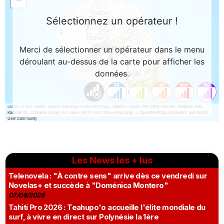
Les News les + lus
Telenovela : "À contre sens" arrive dès ce vendredi sur
Novelas+ et succède à "Doménica Montero"
07/08/2026
Tahiti Pro 2026 : Teahupo'o accueille l'élite mondiale du
surf, à vivre en direct sur Polynésie la 1ère