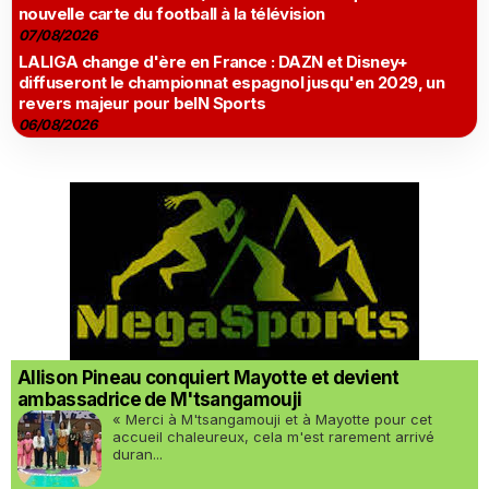
nouvelle carte du football à la télévision
07/08/2026
LALIGA change d'ère en France : DAZN et Disney+
diffuseront le championnat espagnol jusqu'en 2029, un
revers majeur pour beIN Sports
06/08/2026
Allison Pineau conquiert Mayotte et devient
ambassadrice de M'tsangamouji
« Merci à M'tsangamouji et à Mayotte pour cet
accueil chaleureux, cela m'est rarement arrivé
duran...