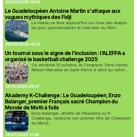
22/06/2026 13:00
Le Guadeloupéen Antoine Martin s'attaque aux
vagues mythiques des Fidji
Le rideau se lève aujourd’hui sur l’une des étapes
les plus spectaculaires et radicales du Worl...
09/06/2026 13:23
Un tournoi sous le signe de l’inclusion : l’ALEFPA a
organisé le basketball challenge 2025
Ce vendredi 10 octobre, le Complexe Terre Sainte
Nelson Mandela de Saint-Pierre a vibré au rythm...
12/10/2025 09:37
Akademy K-Challenge : Le Guadeloupéen, Enzo
Balanger, premier Français sacré Champion du
Monde de Moth à foils
Enzo Balanger, athlète de l’Akademy by K-
Challenge, remporte son premier titre de Champion
du Mond...
14/07/2025 11:30