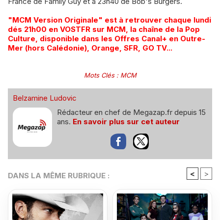
France de Family Guy et à 23h40 de Bob's Burgers.
"MCM Version Originale" est à retrouver chaque lundi
dés 21h00 en VOSTFR sur MCM, la chaîne de la Pop
Culture, disponible dans les Offres Canal+ en Outre-
Mer (hors Calédonie), Orange, SFR, GO TV...
Mots Clés
:
MCM
Belzamine Ludovic
Rédacteur en chef de Megazap.fr depuis 15
ans.
En savoir plus sur cet auteur
<
>
DANS LA MÊME RUBRIQUE :