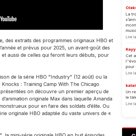
Olek
La tr
s’an
incon
musiqu
Lire 
te, des extraits des programmes originaux HBO et
e l’année et prévus pour 2025, un avant-goût des
Keyy
, et aussi de celles qui feront leurs débuts, pour
Cet a
l''év
pour 
Lire 
ison de la série HBO "Industry" (12 août) ou la
d Knocks : Training Camp With The Chicago
kata
es présentées on découvre un premier aperçu de
Un re
le ta
d’animation originale Max dans laquelle Amanda
Lire 
onstrueux pour en faire des soldats d’élite. Ou
ie originale HBO adaptée du vaste univers de «
", la mini-série originale HBO en huit épisodes
C