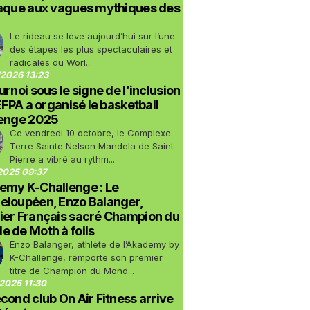
taque aux vagues mythiques des
Le rideau se lève aujourd’hui sur l’une
des étapes les plus spectaculaires et
radicales du Worl...
2026 13:23
urnoi sous le signe de l’inclusion
LEFPA a organisé le basketball
lenge 2025
Ce vendredi 10 octobre, le Complexe
Terre Sainte Nelson Mandela de Saint-
Pierre a vibré au rythm...
2025 09:37
emy K-Challenge : Le
eloupéen, Enzo Balanger,
ier Français sacré Champion du
 de Moth à foils
Enzo Balanger, athlète de l’Akademy by
K-Challenge, remporte son premier
titre de Champion du Mond...
2025 11:30
cond club On Air Fitness arrive