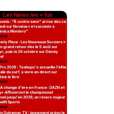
Les News les + lus
vela : "À contre sens" arrive dès ce
edi sur Novelas+ et succède à
nica Montero"
2026
erly Place : Les Nouveaux Sorciers »
on grand retour dès le 5 août sur
+, puis le 26 octobre sur Disney
el
2026
 Pro 2026 : Teahupo'o accueille l'élite
le du surf, à vivre en direct sur
sie la 1ère
2026
A change d'ère en France : DAZN et
y+ diffuseront le championnat
nol jusqu'en 2029, un revers majeur
beIN Sports
2026
n Outremer TV : lancement prévu le