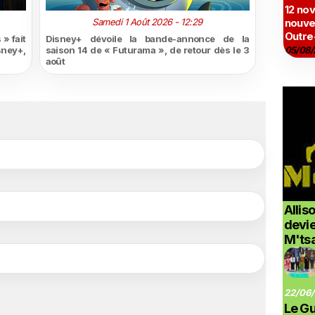
12 no
Samedi 1 Août 2026 - 12:29
nouve
Outre
» fait
Disney+ dévoile la bande-annonce de la
sney+,
saison 14 de « Futurama », de retour dès le 3
05/08/
août
Allis
devi
M'ts
22/06/
Le G