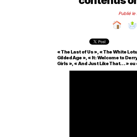
contenus o
Publié l
« The Last of Us », « The White Lot
Gilded Age », « It: Welcome to Derr
Girls », « And Just Like That… » ou