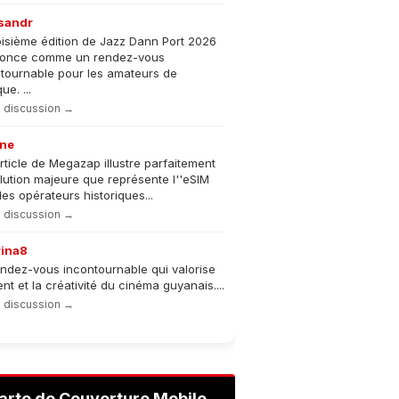
sandr
oisième édition de Jazz Dann Port 2026
nonce comme un rendez-vous
tournable pour les amateurs de
e. ...
la discussion →
ne
rticle de Megazap illustre parfaitement
olution majeure que représente l''eSIM
les opérateurs historiques...
la discussion →
rina8
ndez-vous incontournable qui valorise
lent et la créativité du cinéma guyanais....
la discussion →
arte de Couverture Mobile