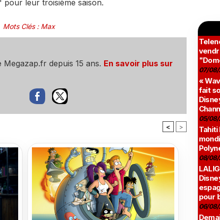
" pour leur troisième saison.
Mots Clés
:
Max
Teleno
vendr
"Domé
e Megazap.fr depuis 15 ans.
En savoir plus sur
07/08/
« Wav
fait s
Disney
Chann
05/08/
<
>
Tahiti
mondia
Polyné
08/08/
LALIG
Disne
espag
pour 
06/08/
Demai