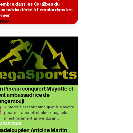
vembre dans les Caraïbes du
au média dédié à l'emploi dans les
-mer
2026
on Pineau conquiert Mayotte et
ent ambassadrice de
angamouji
« Merci à M'tsangamouji et à Mayotte
pour cet accueil chaleureux, cela
m'est rarement arrivé duran...
2026 13:00
uadeloupéen Antoine Martin