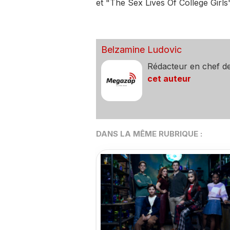
et "The Sex Lives Of College Girls
Belzamine Ludovic
Rédacteur en chef d
cet auteur
DANS LA MÊME RUBRIQUE :