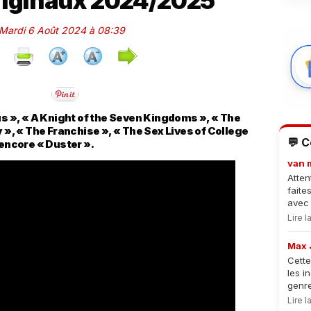
riginaux 2024/2025
e Mardi 6 Août 2024 à 08:39
us », « A Knight of the Seven Kingdoms », « The
y », « The Franchise », « The Sex Lives of College
💬 
 encore « Duster ».
van 
Atten
faite
avec 
Lire 
Max 
Cette
les i
genre
Lire 