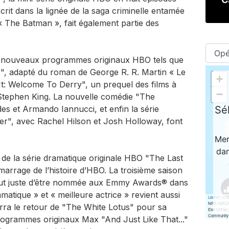
crit dans la lignée de la saga criminelle entamée
« The Batman », fait également partie des
es nouveaux programmes originaux HBO tels que
, adapté du roman de George R. R. Martin « Le
It: Welcome To Derry", un prequel des films à
e Stephen King. La nouvelle comédie "The
s et Armando Iannucci, et enfin la série
er", avec Rachel Hilson et Josh Holloway, font
de la série dramatique originale HBO "The Last
marrage de l’histoire d’HBO. La troisième saison
tout juste d’être nommée aux Emmy Awards® dans
amatique » et « meilleure actrice » revient aussi
erra le retour de "The White Lotus" pour sa
programmes originaux Max "And Just Like That..."