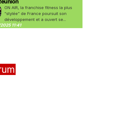
Réunion
ON AIR, la franchise fitness la plus
“stylée” de France poursuit son
développement et a ouvert se...
2025 11:41
rum