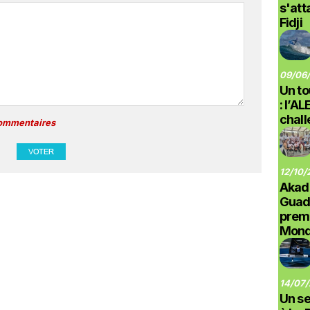
s'at
Fidji
09/06/
Un to
: l’A
chal
commentaires
12/10/
Akad
Guad
prem
Monde
14/07/
Un se