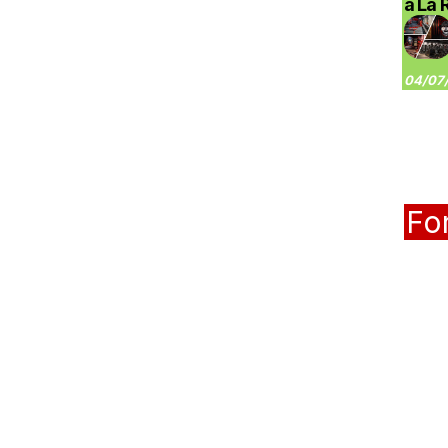
à La 
04/07/
Fo