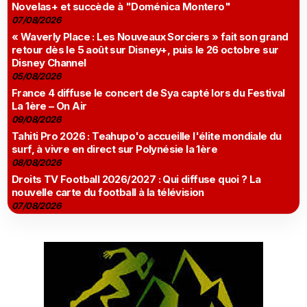
Novelas+ et succède à "Doménica Montero"
07/08/2026
« Waverly Place : Les Nouveaux Sorciers » fait son grand
retour dès le 5 août sur Disney+, puis le 26 octobre sur
Disney Channel
05/08/2026
France 4 diffuse le concert de Sya capté lors du Festival
La 1ère – On Air
09/08/2026
Tahiti Pro 2026 : Teahupo'o accueille l'élite mondiale du
surf, à vivre en direct sur Polynésie la 1ère
08/08/2026
Droits TV Football 2026/2027 : Qui diffuse quoi ? La
nouvelle carte du football à la télévision
07/08/2026