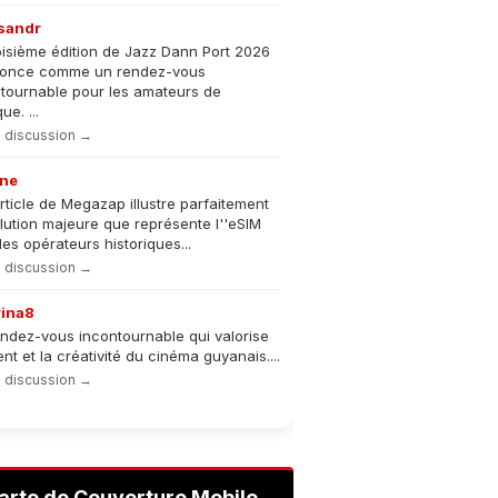
sandr
oisième édition de Jazz Dann Port 2026
nonce comme un rendez-vous
tournable pour les amateurs de
e. ...
la discussion →
ne
rticle de Megazap illustre parfaitement
olution majeure que représente l''eSIM
les opérateurs historiques...
la discussion →
rina8
ndez-vous incontournable qui valorise
lent et la créativité du cinéma guyanais....
la discussion →
arte de Couverture Mobile