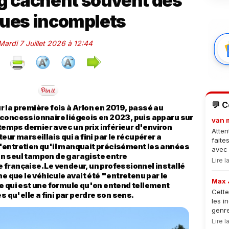
 cachent souvent des
ques incomplets
 Mardi 7 Juillet 2026 à 12:44
💬 
 la première fois à Arlon en 2019, passé au
 concessionnaire liégeois en 2023, puis apparu sur
van 
ntemps dernier avec un prix inférieur d'environ
Atten
ur marseillais qui a fini par le récupérer a
faite
'entretien qu'il manquait précisément les années
avec 
n seul tampon de garagiste entre
Lire 
te française. Le vendeur, un professionnel installé
ne que le véhicule avait été "entretenu par le
Max 
e qui est une formule qu'on entend tellement
Cette
s qu'elle a fini par perdre son sens.
les i
genre
Lire 