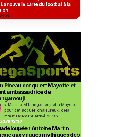
 La nouvelle carte du football à la
sion
2026
on Pineau conquiert Mayotte et
ent ambassadrice de
angamouji
« Merci à M'tsangamouji et à Mayotte
pour cet accueil chaleureux, cela
m'est rarement arrivé duran...
2026 13:00
uadeloupéen Antoine Martin
taque aux vagues mythiques des