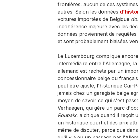
frontières, aucun de ces systèm
autres. Selon les données
d'histo
voitures importées de Belgique
don
incohérence majeure avec les décl
données proviennent de requêtes p
et sont probablement biaisées vers
Le Luxembourg complique encore l
intermédiaire entre l'Allemagne, la
allemand est racheté par un impo
concessionnaire belge ou français
peut être ajusté,
l'historique Car-
jamais chez un garagiste belge agr
moyen de savoir ce qui s'est pass
Verhaegen, qui gère un parc d'occ
Roubaix
, a dit que quand il reçoi
un historique court et des prix at
même de discuter, parce que dans s
qu'il y a eu un passage par l'Alle