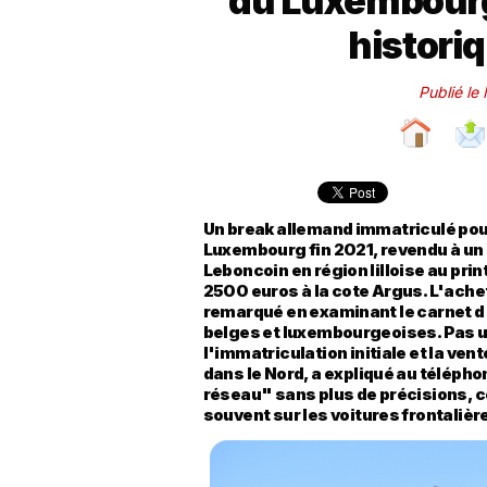
du Luxembourg
histori
Publié le
Un break allemand immatriculé pour
Luxembourg fin 2021, revendu à un
Leboncoin en région lilloise au pri
2500 euros à la cote Argus. L'achete
remarqué en examinant le carnet d
belges et luxembourgeoises. Pas u
l'immatriculation initiale et la ven
dans le Nord, a expliqué au télépho
réseau" sans plus de précisions, c
souvent sur les voitures frontalière