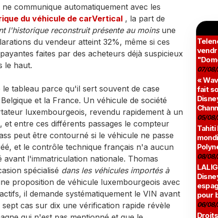
es ne communique automatiquement avec les
rique du véhicule de carVertical
, la part de
t l'historique reconstruit présente au moins
une
Teleno
arations du vendeur atteint 32%, même si ces
vendr
ayantes faites par des acheteurs déjà suspicieux
"Domé
 le haut.
07/08/
« Wav
e tableau parce qu'il sert souvent de case
fait s
Disney
 Belgique et la France. Un véhicule de société
Chann
rtateur luxembourgeois, revendu rapidement à un
05/08/
, et entre ces différents passages le compteur
Tahiti
Pass peut être contourné
si le véhicule ne passe
mondia
éé, et le contrôle technique français n'a aucun
Polyné
08/08/
é avant l'immatriculation nationale. Thomas
LALIG
asion spécialisé
dans les véhicules importés à
Disne
t une proposition de véhicule luxembourgeois avec
espag
tractifs, il demande systématiquement le VIN avant
pour 
ept cas sur dix une vérification rapide révèle
06/08/
Droits
magne qui n'est pas mentionné et que le