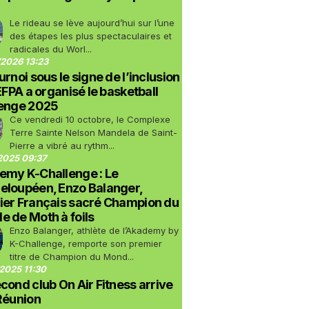
Le rideau se lève aujourd’hui sur l’une
des étapes les plus spectaculaires et
radicales du Worl...
2026 13:23
urnoi sous le signe de l’inclusion
LEFPA a organisé le basketball
lenge 2025
Ce vendredi 10 octobre, le Complexe
Terre Sainte Nelson Mandela de Saint-
Pierre a vibré au rythm...
2025 09:37
emy K-Challenge : Le
eloupéen, Enzo Balanger,
ier Français sacré Champion du
 de Moth à foils
Enzo Balanger, athlète de l’Akademy by
K-Challenge, remporte son premier
titre de Champion du Mond...
2025 11:30
cond club On Air Fitness arrive
Réunion