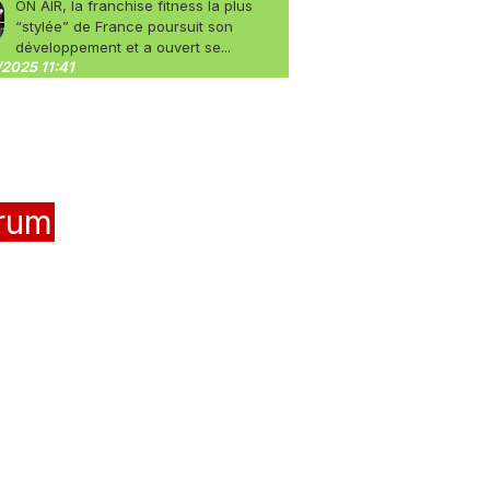
ON AIR, la franchise fitness la plus
“stylée” de France poursuit son
développement et a ouvert se...
2025 11:41
rum