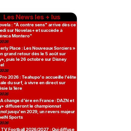
Les News les + lus
vela : "À contre sens" arrive dès ce
edi sur Novelas+ et succède à
nica Montero"
2026
erly Place : Les Nouveaux Sorciers »
on grand retour dès le 5 août sur
+, puis le 26 octobre sur Disney
el
2026
 Pro 2026 : Teahupo'o accueille l'élite
le du surf, à vivre en direct sur
sie la 1ère
2026
A change d'ère en France : DAZN et
y+ diffuseront le championnat
nol jusqu'en 2029, un revers majeur
beIN Sports
2026
 TV Football 2026/2027 : Qui diffuse