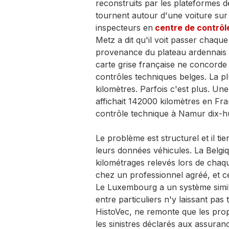
reconstruits par les plateformes 
tournent autour d'une voiture sur
inspecteurs en
centre de contrôl
Metz a dit qu'il voit passer chaqu
provenance du plateau ardennais 
carte grise française ne concorde
contrôles techniques belges. La p
kilomètres. Parfois c'est plus. U
affichait 142000 kilomètres en Fr
contrôle technique à Namur dix-hui
Le problème est structurel et il ti
leurs données véhicules. La Belgiq
kilométrages relevés lors de chaqu
chez un professionnel agréé, et c
Le Luxembourg a un système simila
entre particuliers n'y laissant pas 
HistoVec, ne remonte que les propr
les sinistres déclarés aux assuran