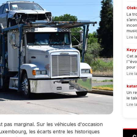
Olek
La tr
s’an
incon
musiqu
Lire 
Keyy
Cet a
l''év
pour 
Lire 
kata
Un re
le ta
Lire 
t pas marginal. Sur les véhicules d'occasion
Luxembourg, les écarts entre les historiques
C