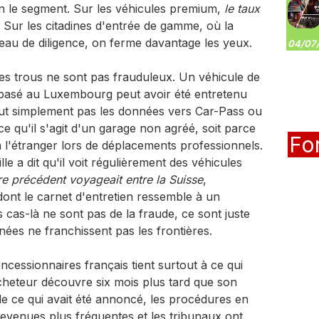
on le segment. Sur les véhicules premium,
le taux
. Sur les citadines d'entrée de gamme, où la
au de diligence, on ferme davantage les yeux.
04/07/
les trous ne sont pas frauduleux. Un véhicule de
 basé au Luxembourg peut avoir été entretenu
ut simplement pas les données vers Car-Pass ou
ce qu'il s'agit d'un garage non agréé, soit parce
Fo
 à l'étranger lors de déplacements professionnels.
e a dit qu'il voit régulièrement des véhicules
re précédent voyageait entre la Suisse
,
dont le carnet d'entretien ressemble à un
cas-là ne sont pas de la fraude, ce sont juste
nées ne franchissent pas les frontières.
ncessionnaires français tient surtout à ce qui
cheteur découvre six mois plus tard que son
 de ce qui avait été annoncé, les procédures en
evenues plus fréquentes et les tribunaux ont