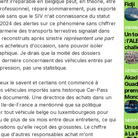
t irréparable en Belgique peut, en théorie, être
Fidji
professionnel, réparé sommairement, puis exporté
ulé sans que le SIV n'ait connaissance du statut
 2024 des alertes sur ce phénomène sans chiffrer
09/06/
rmerie des transports terrestres signalait dans
Un to
reconstruits après sinistre
représentent une part
: l’A
es acheteurs d'occasion, sans pouvoir isoler
chal
hique. Je dirais que la moitié des dossiers
e dernière concernaient des véhicules entrés par
pression, pas une statistique.
12/10/
Akad
ieux le savent et certains ont commencé à
Guad
s véhicules importés sans historique Car-Pass
prem
Monde
a documenté. Une directrice des achats dans un
 Ile-de-France a mentionné que sa politique
ter tout véhicule belge ou luxembourgeois pour
u de plus de six mois entre deux entretiens, ce qui
14/07/
tions qu'elle reçoit des grossistes. Le chiffre
Un se
à La 
 que d'autres responsables achat m'ont