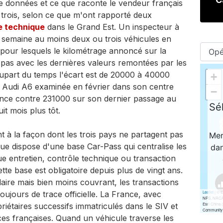
de données et ce que raconte le vendeur français
 trois, selon ce que m'ont rapporté deux
e technique
dans le Grand Est. Un inspecteur à
e semaine au moins deux ou trois véhicules en
pour lesquels le kilométrage annoncé sur la
 pas avec les dernières valeurs remontées par les
lupart du temps l'écart est de 20000 à 40000
ne Audi A6 examinée en février dans son centre
ance contre 231000 sur son dernier passage au
t mois plus tôt.
ent à la façon dont les trois pays ne partagent pas
ue dispose d'une base Car-Pass qui centralise les
e entretien, contrôle technique ou transaction
ette
base est obligatoire depuis plus de vingt ans.
ire mais bien moins couvrant, les transactions
toujours de trace officielle. La France, avec
iétaires successifs immatriculés dans le SIV et
ces françaises. Quand un véhicule traverse les