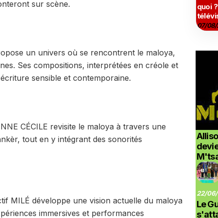
onteront sur scène.
quoi ?
télévi
07/08/
opose un univers où se rencontrent le maloya,
ines. Ses compositions, interprétées en créole et
écriture sensible et contemporaine.
ANNE CÉCILE revisite le maloya à travers une
Allis
kèr, tout en y intégrant des sonorités
devi
M'ts
22/06/
ctif MILÉ développe une vision actuelle du maloya
Le G
expériences immersives et performances
s'at