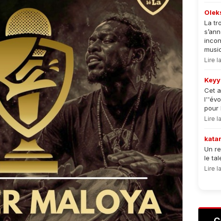
Olek
La tr
s’an
incon
musiqu
Lire 
Keyy
Cet a
l''év
pour 
Lire 
kata
Un re
le ta
Lire 
C