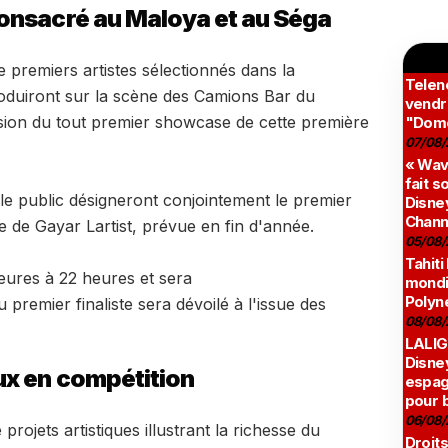
onsacré au Maloya et au Séga
re premiers artistes sélectionnés dans la
Teleno
oduiront sur la scène des Camions Bar du
vendr
asion du tout premier showcase de cette première
"Domé
07/08/
« Wav
fait s
et le public désigneront conjointement le premier
Disney
Chann
ale de Gayar Lartist, prévue en fin d'année.
05/08/
Tahiti
eures à 22 heures et sera
mondia
Polyné
premier finaliste sera dévoilé à l'issue des
08/08/
LALIG
Disne
ux en compétition
espag
pour 
06/08/
rojets artistiques illustrant la richesse du
Droits