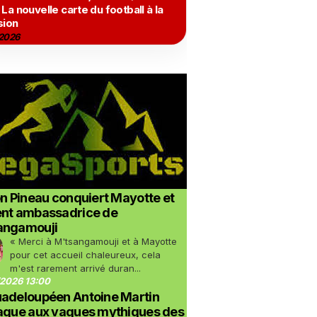
 La nouvelle carte du football à la
sion
2026
on Pineau conquiert Mayotte et
ent ambassadrice de
angamouji
« Merci à M'tsangamouji et à Mayotte
pour cet accueil chaleureux, cela
m'est rarement arrivé duran...
2026 13:00
uadeloupéen Antoine Martin
taque aux vagues mythiques des