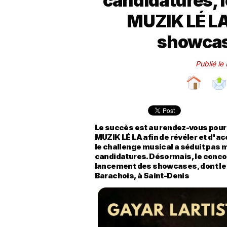
candidatures, 
MUZIK LÉ LA
showcas
Publié le
Le succès est au rendez-vous pour 
MUZIK LÉ LA afin de révéler et d'
le challenge musical a séduit pas m
candidatures. Désormais, le conco
lancement des showcases, dont le p
Barachois, à Saint-Denis