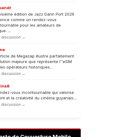
sandr
oisième édition de Jazz Dann Port 2026
nonce comme un rendez-vous
tournable pour les amateurs de
e. ...
la discussion →
ne
rticle de Megazap illustre parfaitement
olution majeure que représente l''eSIM
les opérateurs historiques...
la discussion →
rina8
ndez-vous incontournable qui valorise
lent et la créativité du cinéma guyanais....
la discussion →
arte de Couverture Mobile