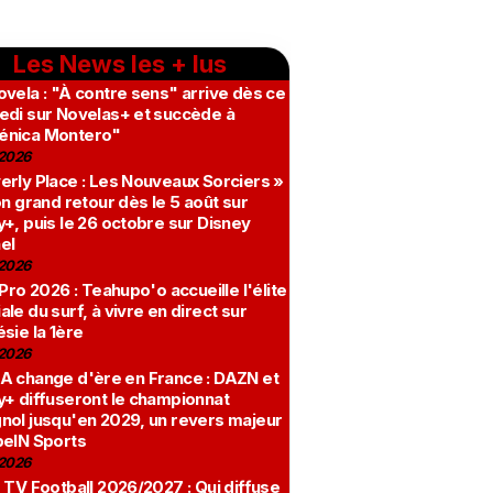
Les News les + lus
vela : "À contre sens" arrive dès ce
edi sur Novelas+ et succède à
nica Montero"
2026
erly Place : Les Nouveaux Sorciers »
on grand retour dès le 5 août sur
+, puis le 26 octobre sur Disney
el
2026
 Pro 2026 : Teahupo'o accueille l'élite
le du surf, à vivre en direct sur
sie la 1ère
2026
A change d'ère en France : DAZN et
y+ diffuseront le championnat
nol jusqu'en 2029, un revers majeur
beIN Sports
2026
 TV Football 2026/2027 : Qui diffuse