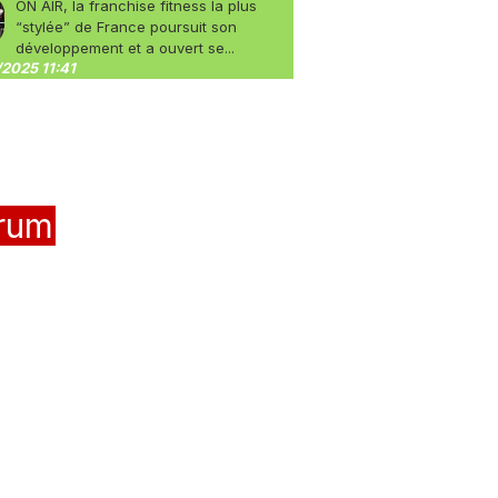
ON AIR, la franchise fitness la plus
“stylée” de France poursuit son
développement et a ouvert se...
2025 11:41
rum