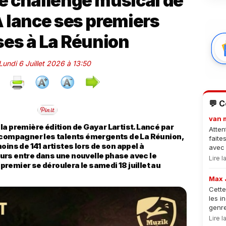
le challenge musical de
 lance ses premiers
es à La Réunion
 Lundi 6 Juillet 2026 à 13:50
💬 
van 
la première édition de Gayar Lartist. Lancé par
Atten
accompagner les talents émergents de La Réunion,
faite
oins de 141 artistes lors de son appel à
avec 
urs entre dans une nouvelle phase avec le
Lire 
remier se déroulera le samedi 18 juillet au
Max 
Cette
les i
genre
Lire 