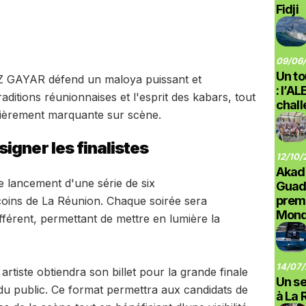
Fidji
09/06/
Un to
 GAYAR défend un maloya puissant et
: l’A
ditions réunionnaises et l'esprit des kabars, tout
chal
lièrement marquante sur scène.
igner les finalistes
12/10/
Akad
 lancement d'une série de six
Guad
prem
oins de La Réunion. Chaque soirée sera
Monde
férent, permettant de mettre en lumière la
14/07/
rtiste obtiendra son billet pour la grande finale
Un se
du public. Ce format permettra aux candidats de
à La 