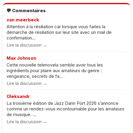
💬 Commentaires
van meerbeck
Attention à la résiliation car lorsque vous faites la
démarche de résiliation sur leur site avec un mail de
confirmation...
Lire la discussion →
Max Johnson
Cette nouvelle telenovela semble avoir tous les
ingrédients pour plaire aux amateurs du genre :
vengeance, secrets de fa...
Lire la discussion →
Oleksandr
La troisième édition de Jazz Dann Port 2026 s’annonce
comme un rendez-vous incontournable pour les amateurs
de musique. ...
Lire la discussion →