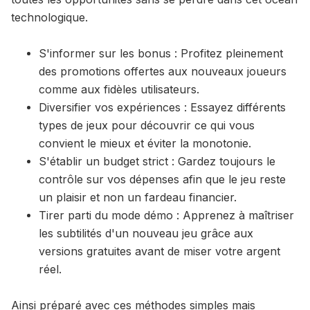
technologique.
S'informer sur les bonus : Profitez pleinement
des promotions offertes aux nouveaux joueurs
comme aux fidèles utilisateurs.
Diversifier vos expériences : Essayez différents
types de jeux pour découvrir ce qui vous
convient le mieux et éviter la monotonie.
S'établir un budget strict : Gardez toujours le
contrôle sur vos dépenses afin que le jeu reste
un plaisir et non un fardeau financier.
Tirer parti du mode démo : Apprenez à maîtriser
les subtilités d'un nouveau jeu grâce aux
versions gratuites avant de miser votre argent
réel.
Ainsi préparé avec ces méthodes simples mais