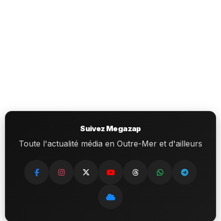
Suivez Megazap
Toute l'actualité média en Outre-Mer et d'ailleurs