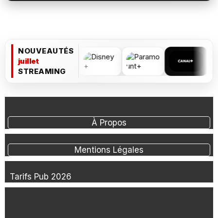
NOUVEAUTÉS
juillet
STREAMING
À Propos
Mentions Légales
Tarifs Pub 2026