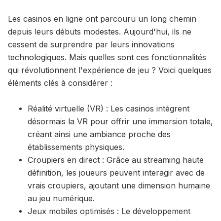
Les casinos en ligne ont parcouru un long chemin
depuis leurs débuts modestes. Aujourd'hui, ils ne
cessent de surprendre par leurs innovations
technologiques. Mais quelles sont ces fonctionnalités
qui révolutionnent l'expérience de jeu ? Voici quelques
éléments clés à considérer :
Réalité virtuelle (VR) : Les casinos intègrent
désormais la VR pour offrir une immersion totale,
créant ainsi une ambiance proche des
établissements physiques.
Croupiers en direct : Grâce au streaming haute
définition, les joueurs peuvent interagir avec de
vrais croupiers, ajoutant une dimension humaine
au jeu numérique.
Jeux mobiles optimisés : Le développement