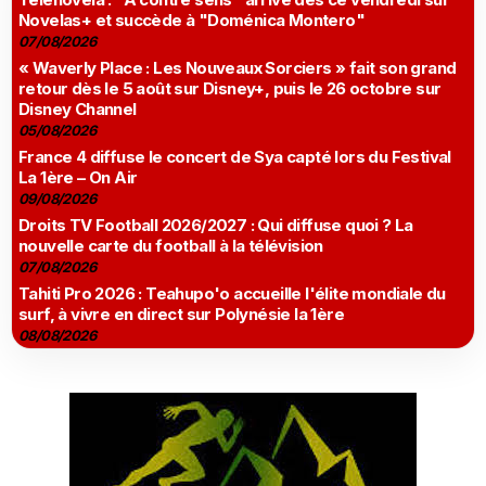
Novelas+ et succède à "Doménica Montero"
07/08/2026
« Waverly Place : Les Nouveaux Sorciers » fait son grand
retour dès le 5 août sur Disney+, puis le 26 octobre sur
Disney Channel
05/08/2026
France 4 diffuse le concert de Sya capté lors du Festival
La 1ère – On Air
09/08/2026
Droits TV Football 2026/2027 : Qui diffuse quoi ? La
nouvelle carte du football à la télévision
07/08/2026
Tahiti Pro 2026 : Teahupo'o accueille l'élite mondiale du
surf, à vivre en direct sur Polynésie la 1ère
08/08/2026