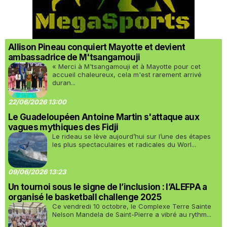
Allison Pineau conquiert Mayotte et devient
ambassadrice de M'tsangamouji
« Merci à M'tsangamouji et à Mayotte pour cet
accueil chaleureux, cela m'est rarement arrivé
duran...
22/06/2026 13:00
Le Guadeloupéen Antoine Martin s'attaque aux
vagues mythiques des Fidji
Le rideau se lève aujourd’hui sur l’une des étapes
les plus spectaculaires et radicales du Worl...
09/06/2026 13:23
Un tournoi sous le signe de l’inclusion : l’ALEFPA a
organisé le basketball challenge 2025
Ce vendredi 10 octobre, le Complexe Terre Sainte
Nelson Mandela de Saint-Pierre a vibré au rythm...