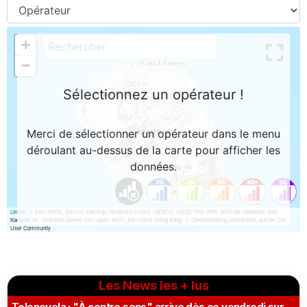
Les News les + lus
Telenovela : "À contre sens" arrive dès ce vendredi sur