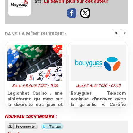
ans.
En savoir plus sur cet auteur
<
>
DANS LA MÊME RUBRIQUE :
Samedi 8 Août 2026 - 11:06
Jeudi 6 Août 2026 - 07:40
Legionbet Casino : une
Bouygues Telecom
plateforme qui mise sur
continue d’innover avec
la diversité des jeux et
la garantie « Certifié
des promotions
moins cher ou remboursé
attractives
»
Nouveau commentaire :