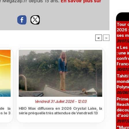
e Megazap.fr depuis 15 ans.
En savoir plus sur
Tour c
2026 :
ses m
<
>
31/07/
« Les
: une
confro
Franc
30/07/
Tahiti
mondia
Polyné
05/08/
Prime
Vendredi 31 Juillet 2026 - 12:03
Reach
de la
HBO Max diffusera en 2026 Crystal Lake, la
décou
s le 3
série préquelle très attendue de Vendredi 13
d'aoû
31/07/
"Murmu