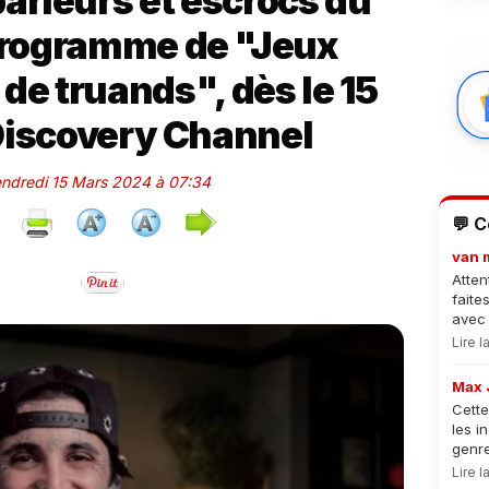
arieurs et escrocs du
rogramme de "Jeux
 de truands", dès le 15
Discovery Channel
Vendredi 15 Mars 2024 à 07:34
💬 
van 
Atten
faite
avec 
Lire 
Max 
Cette
les i
genre
Lire 