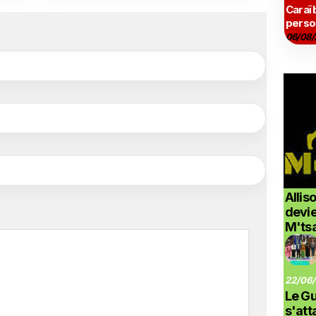
Caraï
perso
06/08/
Allis
devi
M'ts
22/06/
Le G
s'at