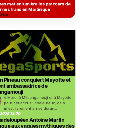
bes met en lumière les parcours de
nnes trans en Martinique
2026
on Pineau conquiert Mayotte et
ent ambassadrice de
angamouji
« Merci à M'tsangamouji et à Mayotte
pour cet accueil chaleureux, cela
m'est rarement arrivé duran...
2026 13:00
uadeloupéen Antoine Martin
taque aux vagues mythiques des