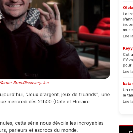
Olek
La tr
s’an
incon
musiqu
Lire 
Keyy
Cet a
l''év
pour 
Lire 
arner Bros.Discovery, Inc.
kata
Un re
ujourd'hui, "Jeux d'argent, jeux de truands", une
le ta
que mercredi dès 21h00 (Date et Horaire
Lire 
tes, cette série nous dévoile les incroyables
urs, parieurs et escrocs du monde.
C