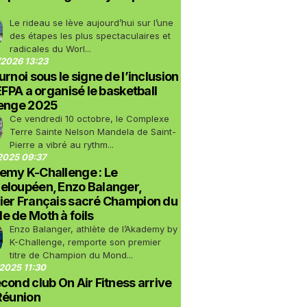
Le rideau se lève aujourd’hui sur l’une
des étapes les plus spectaculaires et
radicales du Worl...
2026 13:23
urnoi sous le signe de l’inclusion
LEFPA a organisé le basketball
lenge 2025
Ce vendredi 10 octobre, le Complexe
Terre Sainte Nelson Mandela de Saint-
Pierre a vibré au rythm...
2025 09:37
emy K-Challenge : Le
eloupéen, Enzo Balanger,
ier Français sacré Champion du
 de Moth à foils
Enzo Balanger, athlète de l’Akademy by
K-Challenge, remporte son premier
titre de Champion du Mond...
2025 11:30
cond club On Air Fitness arrive
Réunion