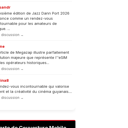
sandr
oisième édition de Jazz Dann Port 2026
nonce comme un rendez-vous
tournable pour les amateurs de
e. ...
la discussion →
ne
rticle de Megazap illustre parfaitement
olution majeure que représente l''eSIM
les opérateurs historiques...
la discussion →
rina8
ndez-vous incontournable qui valorise
lent et la créativité du cinéma guyanais....
la discussion →
arte de Couverture Mobile