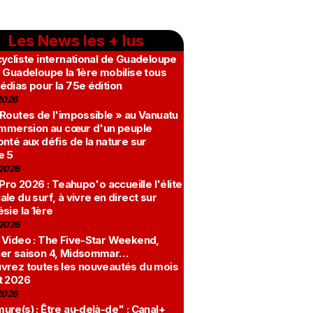
Les News les + lus
ycliste international de Guadeloupe
 Guadeloupe la 1ère mobilise tous
édias pour la 75e édition
2026
 Routes de l'impossible » au Vanuatu
 immersion au cœur d'un peuple
nté aux défis de la nature sur
e 5
2026
 Pro 2026 : Teahupo'o accueille l'élite
le du surf, à vivre en direct sur
sie la 1ère
2026
 Video : The Five-Star Weekend,
er saison 4, Midsommar…
vrez toutes les nouveautés du mois
t 2026
2026
re(s) : Être au-delà-de" : Canal+