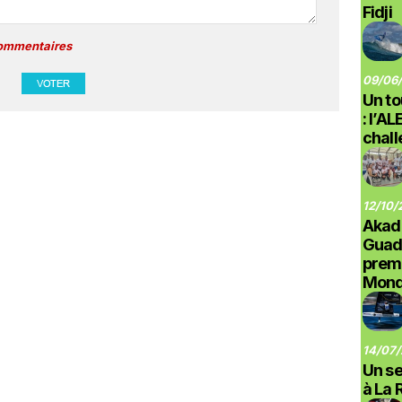
Fidji
commentaires
09/06/
Un to
: l’A
chal
12/10/
Akad
Guad
prem
Monde
14/07/
Un se
à La 