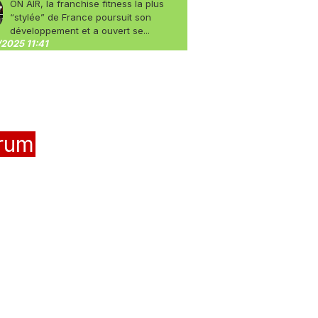
ON AIR, la franchise fitness la plus
“stylée” de France poursuit son
développement et a ouvert se...
2025 11:41
rum