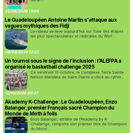
22/06/2026 13:00
Le Guadeloupéen Antoine Martin s'attaque aux
vagues mythiques des Fidji
Le rideau se lève aujourd’hui sur l’une des étapes
les plus spectaculaires et radicales du Worl...
09/06/2026 13:23
Un tournoi sous le signe de l’inclusion : l’ALEFPA a
organisé le basketball challenge 2025
Ce vendredi 10 octobre, le Complexe Terre Sainte
Nelson Mandela de Saint-Pierre a vibré au rythm...
12/10/2025 09:37
Akademy K-Challenge : Le Guadeloupéen, Enzo
Balanger, premier Français sacré Champion du
Monde de Moth à foils
Enzo Balanger, athlète de l’Akademy by K-
Challenge, remporte son premier titre de Champion
du Mond...