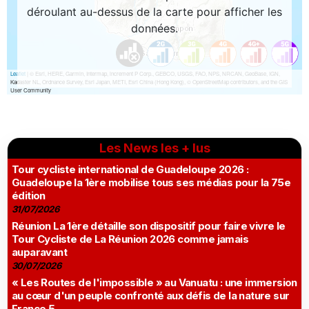
Les News les + lus
Tour cycliste international de Guadeloupe 2026 :
Guadeloupe la 1ère mobilise tous ses médias pour la 75e
édition
31/07/2026
Réunion La 1ère détaille son dispositif pour faire vivre le
Tour Cycliste de La Réunion 2026 comme jamais
auparavant
30/07/2026
« Les Routes de l'impossible » au Vanuatu : une immersion
au cœur d'un peuple confronté aux défis de la nature sur
France 5