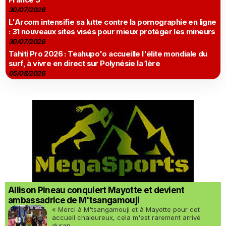
30/07/2026
L'Arcom intensifie sa lutte contre la pornographie en ligne
: 31 nouveaux sites visés pour mieux protéger les mineurs
30/07/2026
Tahiti Pro 2026 : Teahupo'o accueille l'élite mondiale du
surf, à vivre en direct sur Polynésie la 1ère
05/08/2026
Allison Pineau conquiert Mayotte et devient
ambassadrice de M'tsangamouji
« Merci à M'tsangamouji et à Mayotte pour cet
accueil chaleureux, cela m'est rarement arrivé
duran...