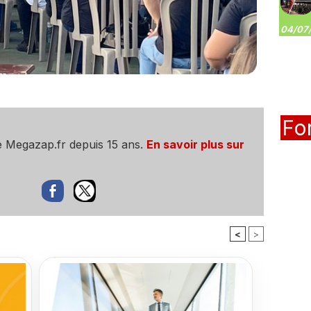
04/07/
Fo
e Megazap.fr depuis 15 ans.
En savoir plus sur
<
>