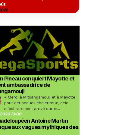
oût
2026
on Pineau conquiert Mayotte et
ent ambassadrice de
angamouji
« Merci à M'tsangamouji et à Mayotte
pour cet accueil chaleureux, cela
m'est rarement arrivé duran...
2026 13:00
uadeloupéen Antoine Martin
taque aux vagues mythiques des