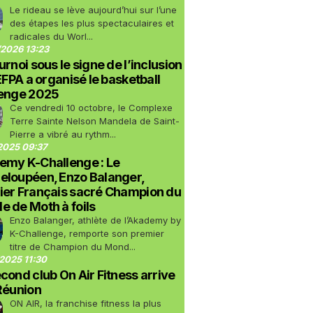
Le rideau se lève aujourd’hui sur l’une
des étapes les plus spectaculaires et
radicales du Worl...
2026 13:23
urnoi sous le signe de l’inclusion
LEFPA a organisé le basketball
lenge 2025
Ce vendredi 10 octobre, le Complexe
Terre Sainte Nelson Mandela de Saint-
Pierre a vibré au rythm...
2025 09:37
emy K-Challenge : Le
eloupéen, Enzo Balanger,
ier Français sacré Champion du
 de Moth à foils
Enzo Balanger, athlète de l’Akademy by
K-Challenge, remporte son premier
titre de Champion du Mond...
2025 11:30
cond club On Air Fitness arrive
Réunion
ON AIR, la franchise fitness la plus