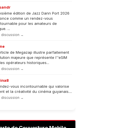
sandr
oisième édition de Jazz Dann Port 2026
nonce comme un rendez-vous
tournable pour les amateurs de
e. ...
la discussion →
ne
rticle de Megazap illustre parfaitement
olution majeure que représente l''eSIM
les opérateurs historiques...
la discussion →
rina8
ndez-vous incontournable qui valorise
lent et la créativité du cinéma guyanais....
la discussion →
arte de Couverture Mobile