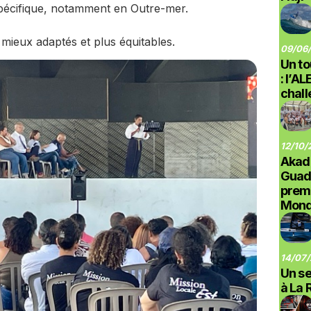
spécifique, notamment en Outre-mer.
ieux adaptés et plus équitables.
09/06/
Un to
: l’A
chal
12/10/
Akad
Guad
prem
Monde
14/07/
Un se
à La 