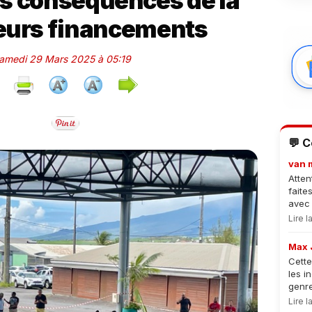
les conséquences de la
leurs financements
Samedi 29 Mars 2025 à 05:19
💬 
van 
Atten
faite
avec 
Lire 
Max 
Cette
les i
genre
Lire 