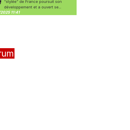
“stylée” de France poursuit son
développement et a ouvert se...
2025 11:41
rum