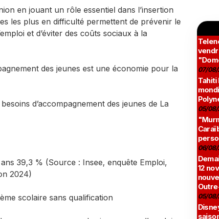
ion en jouant un rôle essentiel dans l’insertion
s les plus en difficulté permettent de prévenir le
emploi et d’éviter des coûts sociaux à la
Teleno
vendr
"Domé
pagnement des jeunes est une économie pour la
07/08/
Tahiti
mondia
Polyné
les besoins d’accompagnement des jeunes de La
05/08/
"Murmu
Caraï
perso
06/08/
Demai
 ans 39,3 % (Source : Insee, enquête Emploi,
12 no
ion 2024)
nouve
Outre
05/08/
ème scolaire sans qualification
Disne
saison