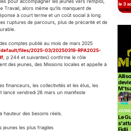
les pour accompagner les jeunes vers l’emploi,
le 3 a
ce Travail, alors même qu’ils manquent de
01/08/
éponse à court terme et un coût social à long
 des ruptures de parcours, plus de précarité et de
urable.
r des comptes publié au mois de mars 2025
/default/files/2025-03/20250319-RPA2025-
df
, p 244 et suivantes) confirme le rôle
t des jeunes, des Missions locales et appelle à
Allis
devi
 financeurs, les collectivités et les élus, les
M'ts
t lancé vendredi 28 mars un manifeste
22/06/
la hauteur des besoins réels.
Le G
s'at
 jeunes les plus fragiles
Fidji