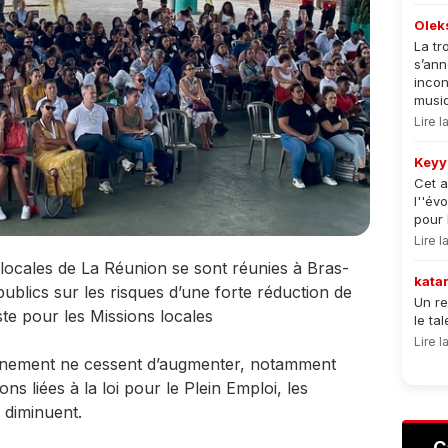
Olek
La tr
s’an
incon
musiqu
Lire 
Keyy
Cet a
l''év
pour 
Lire 
ocales de La Réunion se sont réunies à Bras-
kata
ublics sur les risques d’une forte réduction de
Un re
te pour les Missions locales
le ta
Lire 
gnement ne cessent d’augmenter, notamment
ns liées à la loi pour le Plein Emploi, les
 diminuent.
C