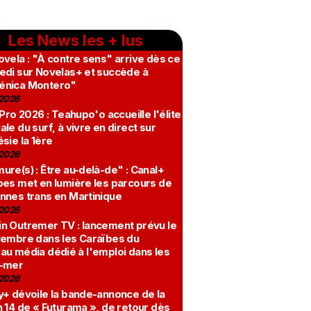
Les News les + lus
vela : "À contre sens" arrive dès ce
edi sur Novelas+ et succède à
nica Montero"
2026
 Pro 2026 : Teahupo'o accueille l'élite
le du surf, à vivre en direct sur
sie la 1ère
2026
re(s) : Être au-delà-de" : Canal+
bes met en lumière les parcours de
nnes trans en Martinique
2026
n Outremer TV : lancement prévu le
vembre dans les Caraïbes du
au média dédié à l'emploi dans les
-mer
2026
y+ dévoile la bande-annonce de la
 14 de « Futurama », de retour dès