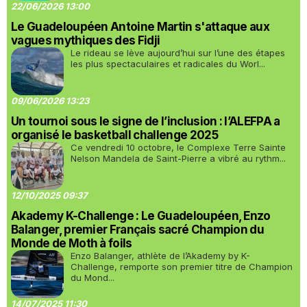
22/06/2026 13:00
Le Guadeloupéen Antoine Martin s'attaque aux
vagues mythiques des Fidji
Le rideau se lève aujourd’hui sur l’une des étapes
les plus spectaculaires et radicales du Worl...
09/06/2026 13:23
Un tournoi sous le signe de l’inclusion : l’ALEFPA a
organisé le basketball challenge 2025
Ce vendredi 10 octobre, le Complexe Terre Sainte
Nelson Mandela de Saint-Pierre a vibré au rythm...
12/10/2025 09:37
Akademy K-Challenge : Le Guadeloupéen, Enzo
Balanger, premier Français sacré Champion du
Monde de Moth à foils
Enzo Balanger, athlète de l’Akademy by K-
Challenge, remporte son premier titre de Champion
du Mond...
14/07/2025 11:30