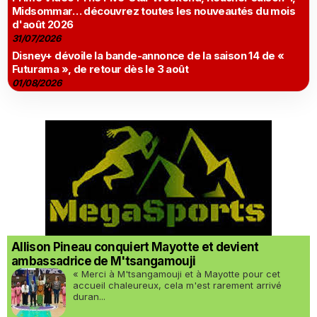
Midsommar… découvrez toutes les nouveautés du mois
d'août 2026
31/07/2026
Disney+ dévoile la bande-annonce de la saison 14 de «
Futurama », de retour dès le 3 août
01/08/2026
Allison Pineau conquiert Mayotte et devient
ambassadrice de M'tsangamouji
« Merci à M'tsangamouji et à Mayotte pour cet
accueil chaleureux, cela m'est rarement arrivé
duran...