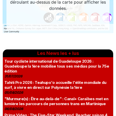
Les News les + lus
Tour cycliste international de Guadeloupe 2026 :
Guadeloupe la 1ère mobilise tous ses médias pour la 75e
édition
31/07/2026
Tahiti Pro 2026 : Teahupo'o accueille l'élite mondiale du
surf, à vivre en direct sur Polynésie la 1ère
05/08/2026
"Murmure(s) : Être au-delà-de" : Canal+ Caraïbes met en
lumière les parcours de personnes trans en Martinique
06/08/2026
Prime Video : The Five-Star Weekend, Reacher saison 4,