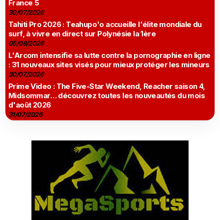
France 5
30/07/2026
Tahiti Pro 2026 : Teahupo'o accueille l'élite mondiale du
surf, à vivre en direct sur Polynésie la 1ère
05/08/2026
L'Arcom intensifie sa lutte contre la pornographie en ligne
: 31 nouveaux sites visés pour mieux protéger les mineurs
30/07/2026
Prime Video : The Five-Star Weekend, Reacher saison 4,
Midsommar… découvrez toutes les nouveautés du mois
d'août 2026
31/07/2026