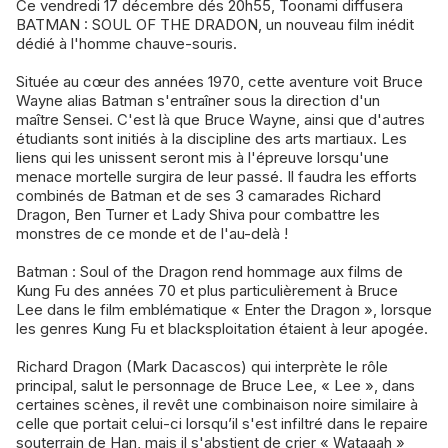
Ce vendredi 17 décembre dés 20h55, Toonami diffusera
BATMAN : SOUL OF THE DRADON, un nouveau film inédit
dédié à l'homme chauve-souris.
Située au cœur des années 1970, cette aventure voit Bruce
Wayne alias Batman s'entraîner sous la direction d'un
maître Sensei. C'est là que Bruce Wayne, ainsi que d'autres
étudiants sont initiés à la discipline des arts martiaux. Les
liens qui les unissent seront mis à l'épreuve lorsqu'une
menace mortelle surgira de leur passé. Il faudra les efforts
combinés de Batman et de ses 3 camarades Richard
Dragon, Ben Turner et Lady Shiva pour combattre les
monstres de ce monde et de l'au-delà !
Batman : Soul of the Dragon rend hommage aux films de
Kung Fu des années 70 et plus particulièrement à Bruce
Lee dans le film emblématique « Enter the Dragon », lorsque
les genres Kung Fu et blacksploitation étaient à leur apogée.
Richard Dragon (Mark Dacascos) qui interprète le rôle
principal, salut le personnage de Bruce Lee, « Lee », dans
certaines scènes, il revêt une combinaison noire similaire à
celle que portait celui-ci lorsqu’il s'est infiltré dans le repaire
souterrain de Han, mais il s'abstient de crier « Wataaah »