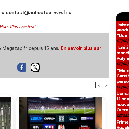
e: « contact@auboutdureve.fr »
Teleno
Mots Clés
:
Festival
vendr
"Domé
07/08/
Tahiti
e Megazap.fr depuis 15 ans.
En savoir plus sur
mondia
Polyné
05/08/
"Murmu
Caraï
perso
<
>
06/08/
Demai
12 no
nouve
Outre
05/08/
Prime
Reach