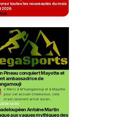
vrez toutes les nouveautés du mois
t 2026
2026
on Pineau conquiert Mayotte et
ent ambassadrice de
angamouji
« Merci à M'tsangamouji et à Mayotte
pour cet accueil chaleureux, cela
m'est rarement arrivé duran...
2026 13:00
uadeloupéen Antoine Martin
taque aux vagues mythiques des