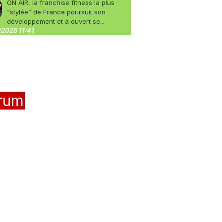
ON AIR, la franchise fitness la plus
“stylée” de France poursuit son
développement et a ouvert se...
2025 11:41
rum