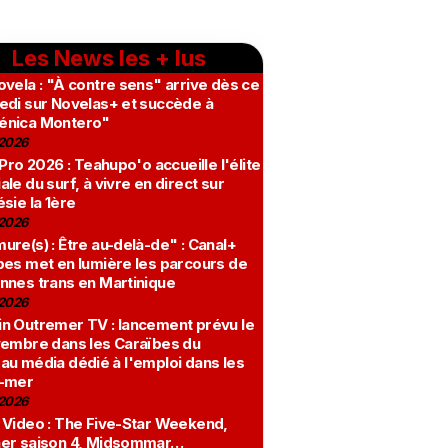
Les News les + lus
vela : "À contre sens" arrive dès ce
edi sur Novelas+ et succède à
nica Montero"
2026
 Pro 2026 : Teahupo'o accueille l'élite
le du surf, à vivre en direct sur
sie la 1ère
2026
re(s) : Être au-delà-de" : Canal+
bes met en lumière les parcours de
nnes trans en Martinique
2026
n Outremer TV : lancement prévu le
vembre dans les Caraïbes du
au média dédié à l'emploi dans les
-mer
2026
 Video : The Five-Star Weekend,
er saison 4, Midsommar…