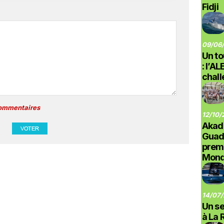
Fidji
09/06/
Un to
: l’A
chal
commentaires
12/10/
Akad
Guad
prem
Monde
14/07/
Un se
à La 