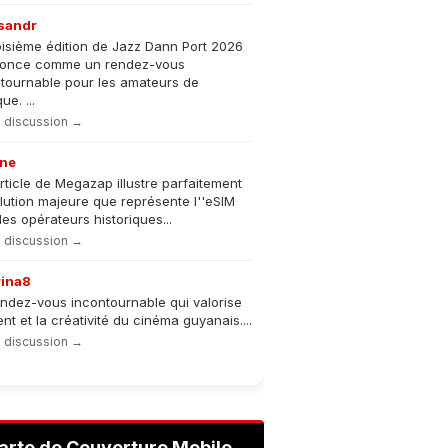
sandr
oisième édition de Jazz Dann Port 2026
nonce comme un rendez-vous
tournable pour les amateurs de
e. ...
la discussion →
ne
rticle de Megazap illustre parfaitement
olution majeure que représente l''eSIM
les opérateurs historiques...
la discussion →
rina8
ndez-vous incontournable qui valorise
lent et la créativité du cinéma guyanais....
la discussion →
arte de Couverture Mobile