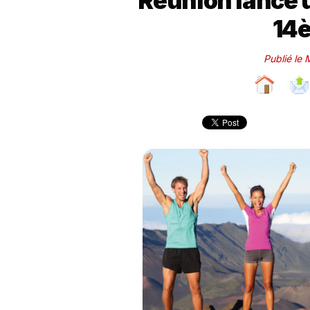
Réunion lance u
14è
Publié le 