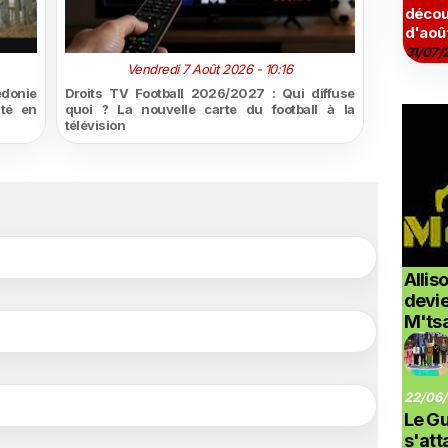
décou
d'aoû
31/07/
Vendredi 7 Août 2026 - 10:16
édonie
Droits TV Football 2026/2027 : Qui diffuse
ité en
quoi ? La nouvelle carte du football à la
télévision
Allis
devi
M'ts
22/06/
Le G
s'at