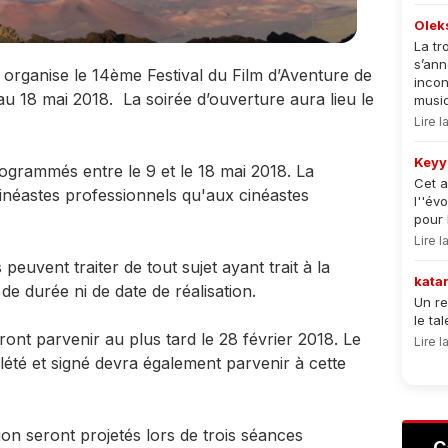
Olek
La tr
s’an
 organise le 14ème Festival du Film d’Aventure de
incon
u 18 mai 2018. La soirée d’ouverture aura lieu le
musiqu
Lire 
Keyy
ogrammés entre le 9 et le 18 mai 2018. La
Cet a
cinéastes professionnels qu'aux cinéastes
l''év
pour 
Lire 
euvent traiter de tout sujet ayant trait à la
kata
 de durée ni de date de réalisation.
Un re
le ta
ront parvenir au plus tard le 28 février 2018. Le
Lire 
lété et signé devra également parvenir à cette
ion seront projetés lors de trois séances
C