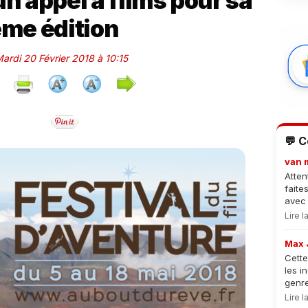
n appel à films pour sa
me édition
Mardi 20 Février 2018 à 10:15
💬 
van 
Atten
faite
avec 
Lire 
Max 
Cette
les i
genre
Lire 