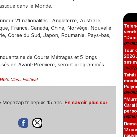
tastique dans le Monde.
r 21 nationalités : Angleterre, Australie,
Teleno
ique, France, Canada, Chine, Norvège, Nouvelle
vendr
rie, Corée du Sud, Japon, Roumanie, Pays-bas,
"Domé
07/08/
Tour c
2026 :
inquantaine de Courts Métrages et 5 longs
ses m
ffusés en Avant-Première, seront programmés.
31/07/
Tahiti
Mots Clés
:
Festival
mondia
Polyné
05/08/
"Murmu
e Megazap.fr depuis 15 ans.
En savoir plus sur
Caraï
perso
06/08/
Demai
12 no
nouve