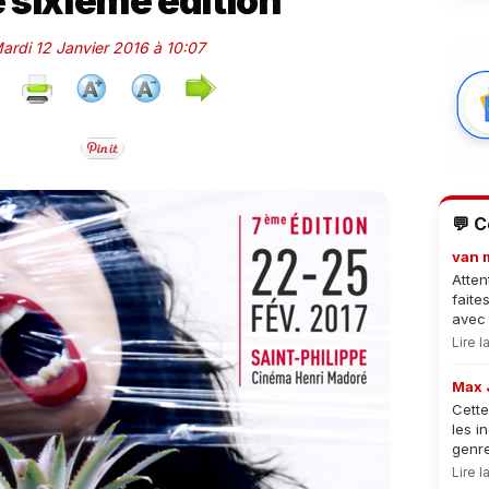
 sixième édition
Mardi 12 Janvier 2016 à 10:07
💬 
van 
Atten
faite
avec 
Lire 
Max 
Cette
les i
genre
Lire 