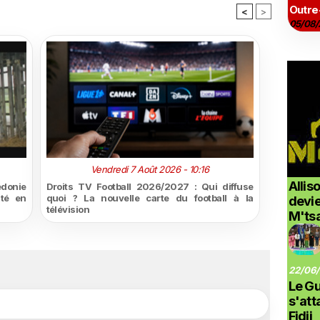
Outre
<
>
05/08/
Vendredi 7 Août 2026 - 10:16
Allis
édonie
Droits TV Football 2026/2027 : Qui diffuse
ité en
quoi ? La nouvelle carte du football à la
devi
télévision
M'ts
22/06/
Le G
s'at
Fidji