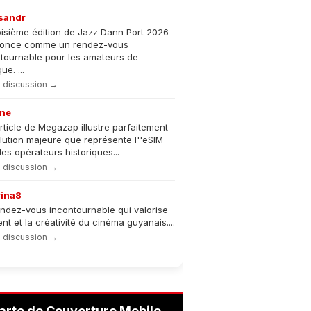
sandr
oisième édition de Jazz Dann Port 2026
nonce comme un rendez-vous
tournable pour les amateurs de
e. ...
la discussion →
ne
rticle de Megazap illustre parfaitement
olution majeure que représente l''eSIM
les opérateurs historiques...
la discussion →
rina8
ndez-vous incontournable qui valorise
lent et la créativité du cinéma guyanais....
la discussion →
arte de Couverture Mobile