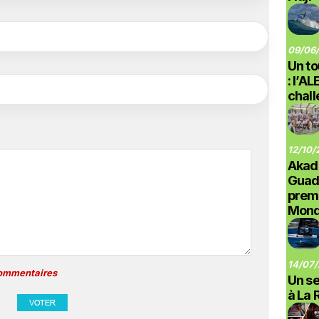
09/06/
Un to
: l’A
chal
12/10/
Akad
Guad
prem
Monde
14/07/
commentaires
Un se
à La 