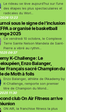
Le rideau se lève aujourd’hui sur l’une
des étapes les plus spectaculaires et
radicales du Worl...
2026 13:23
urnoi sous le signe de l’inclusion
LEFPA a organisé le basketball
lenge 2025
Ce vendredi 10 octobre, le Complexe
Terre Sainte Nelson Mandela de Saint-
Pierre a vibré au rythm...
2025 09:37
emy K-Challenge : Le
eloupéen, Enzo Balanger,
ier Français sacré Champion du
 de Moth à foils
Enzo Balanger, athlète de l’Akademy by
K-Challenge, remporte son premier
titre de Champion du Mond...
2025 11:30
cond club On Air Fitness arrive
Réunion
ON AIR, la franchise fitness la plus