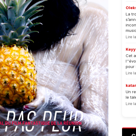
Olek
La tr
s’an
incon
musiqu
Lire 
Keyy
Cet a
l''év
pour 
Lire 
kata
Un re
le ta
Lire 
C