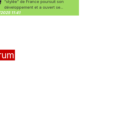
“stylée” de France poursuit son
développement et a ouvert se...
2025 11:41
rum