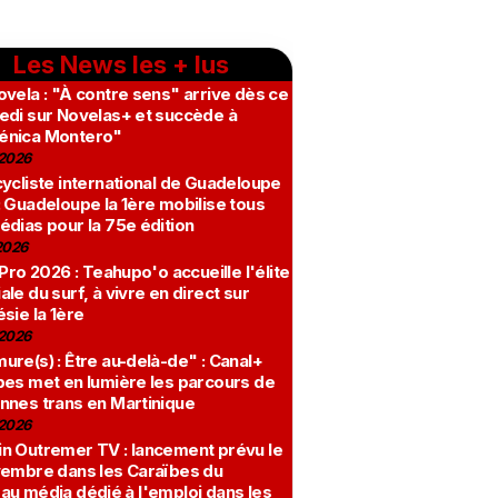
Les News les + lus
vela : "À contre sens" arrive dès ce
edi sur Novelas+ et succède à
nica Montero"
2026
ycliste international de Guadeloupe
 Guadeloupe la 1ère mobilise tous
édias pour la 75e édition
2026
 Pro 2026 : Teahupo'o accueille l'élite
le du surf, à vivre en direct sur
sie la 1ère
2026
re(s) : Être au-delà-de" : Canal+
bes met en lumière les parcours de
nnes trans en Martinique
2026
n Outremer TV : lancement prévu le
vembre dans les Caraïbes du
au média dédié à l'emploi dans les