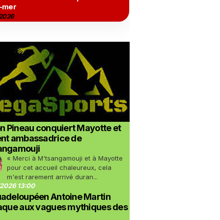
-mer
2026
on Pineau conquiert Mayotte et
ent ambassadrice de
angamouji
« Merci à M'tsangamouji et à Mayotte
pour cet accueil chaleureux, cela
m'est rarement arrivé duran...
2026 13:00
uadeloupéen Antoine Martin
taque aux vagues mythiques des