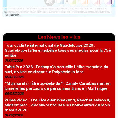
Les News les + lus
Tour cycliste international de Guadeloupe 2026 :
Guadeloupe la 1ère mobilise tous ses médias pour la 75e
édition
31/07/2026
Tahiti Pro 2026 : Teahupo'o accueille l'élite mondiale du
surf, à vivre en direct sur Polynésie la 1ère
05/08/2026
"Murmure(s) : Être au-delà-de" : Canal+ Caraïbes met en
lumière les parcours de personnes trans en Martinique
06/08/2026
Prime Video : The Five-Star Weekend, Reacher saison 4,
Midsommar… découvrez toutes les nouveautés du mois
d'août 2026
31/07/2026