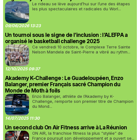
Le rideau se lève aujourd’hui sur l’une des étapes
les plus spectaculaires et radicales du Worl...
09/06/2026 13:23
Un tournoi sous le signe de l’inclusion : l’ALEFPA a
organisé le basketball challenge 2025
Ce vendredi 10 octobre, le Complexe Terre Sainte
Nelson Mandela de Saint-Pierre a vibré au rythm...
12/10/2025 09:37
Akademy K-Challenge : Le Guadeloupéen, Enzo
Balanger, premier Français sacré Champion du
Monde de Moth à foils
Enzo Balanger, athlète de l’Akademy by K-
Challenge, remporte son premier titre de Champion
du Mond...
14/07/2025 11:30
Un second club On Air Fitness arrive à La Réunion
ON AIR, la franchise fitness la plus “stylée” de
France poursuit son développement et a ouvert se...