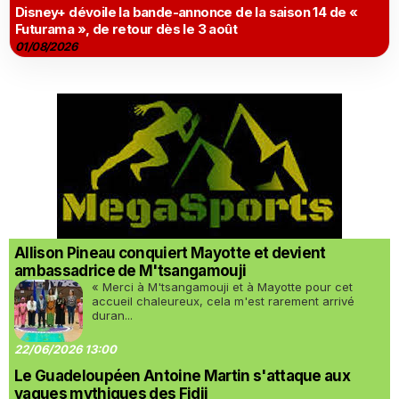
Disney+ dévoile la bande-annonce de la saison 14 de «
Futurama », de retour dès le 3 août
01/08/2026
Allison Pineau conquiert Mayotte et devient
ambassadrice de M'tsangamouji
« Merci à M'tsangamouji et à Mayotte pour cet
accueil chaleureux, cela m'est rarement arrivé
duran...
22/06/2026 13:00
Le Guadeloupéen Antoine Martin s'attaque aux
vagues mythiques des Fidji