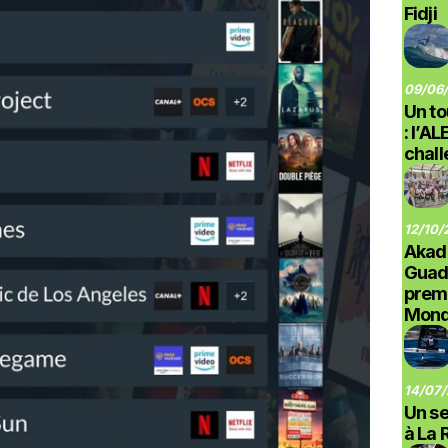
Fidji
09/06/
Un to
: l’A
chal
12/10/
Akad
Guad
prem
Monde
14/07/
Un se
à La 