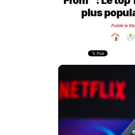
"From" : Le top 1
plus popul
Publié le Me