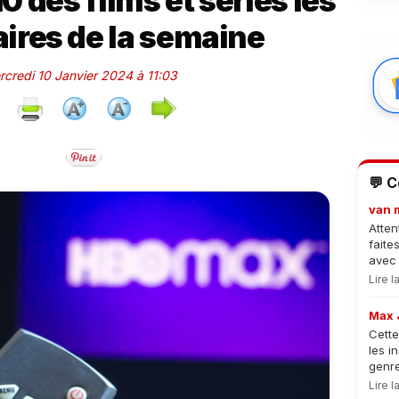
0 des films et séries les
aires de la semaine
rcredi 10 Janvier 2024 à 11:03
💬 
van 
Atten
faite
avec 
Lire 
Max 
Cette
les i
genre
Lire 