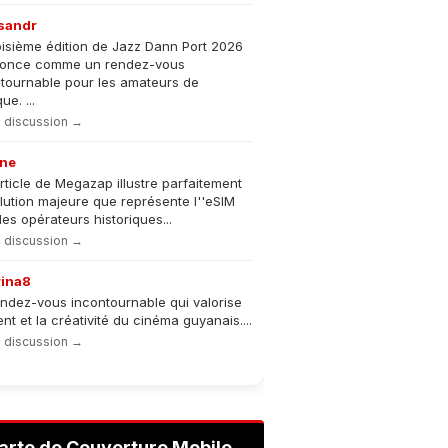
sandr
oisième édition de Jazz Dann Port 2026
nonce comme un rendez-vous
tournable pour les amateurs de
e. ...
la discussion →
ne
rticle de Megazap illustre parfaitement
olution majeure que représente l''eSIM
les opérateurs historiques...
la discussion →
rina8
ndez-vous incontournable qui valorise
lent et la créativité du cinéma guyanais....
la discussion →
arte de Couverture Mobile