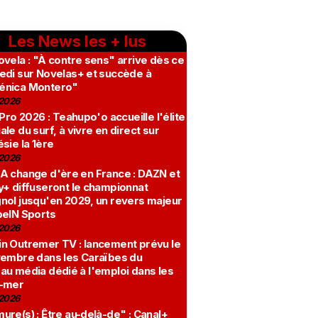
Les News les + lus
vela : "À contre sens" arrive dès ce
edi sur Novelas+ et succède à
nica Montero"
2026
 Pro 2026 : Teahupo'o accueille l'élite
le du surf, à vivre en direct sur
sie la 1ère
2026
A change d'ère en France : DAZN et
y+ diffuseront le championnat
nol jusqu'en 2029, un revers majeur
beIN Sports
2026
n Outremer TV : lancement prévu le
vembre dans les Caraïbes du
au média dédié à l'emploi dans les
-mer
2026
re(s) : Être au-delà-de" : Canal+