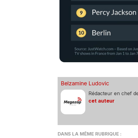
Belzamine Ludovic
Rédacteur en chef d
cet auteur
DANS LA MÊME RUBRIQUE :