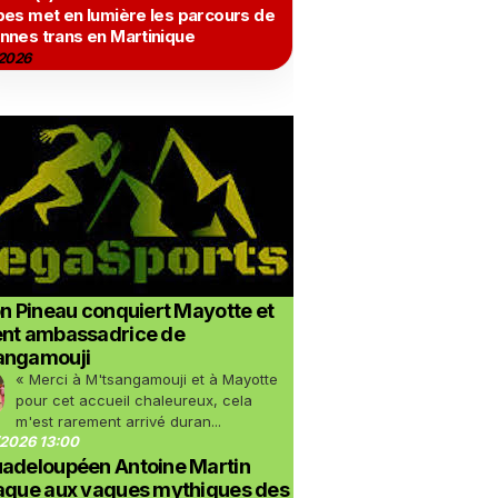
bes met en lumière les parcours de
nnes trans en Martinique
2026
on Pineau conquiert Mayotte et
ent ambassadrice de
angamouji
« Merci à M'tsangamouji et à Mayotte
pour cet accueil chaleureux, cela
m'est rarement arrivé duran...
2026 13:00
uadeloupéen Antoine Martin
taque aux vagues mythiques des