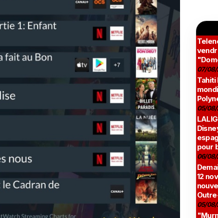
Teleno
vendr
"Domé
07/08/
Tahiti
mondia
Polyné
05/08/
LALIG
Disne
espag
pour 
06/08/
Demai
12 no
nouve
Outre
05/08/
"Murmu