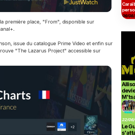
Caraï
perso
06/08/
la première place, "From", disponible sur
anal+.
hson, issue du catalogue Prime Video et enfin sur
trouve "The Lazarus Project" accessible sur
Allis
devi
M'ts
22/06/
Le G
s'at