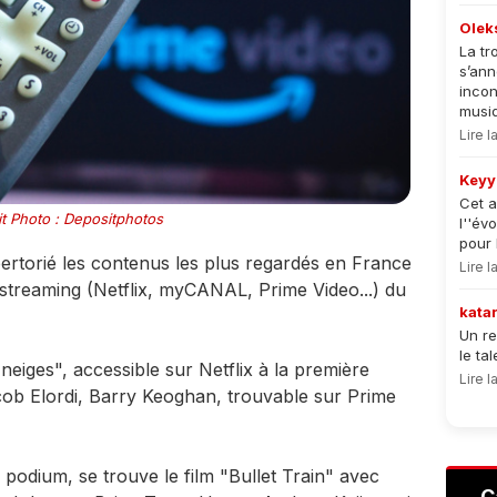
Olek
La tr
s’an
incon
musiqu
Lire 
Keyy
Cet a
t Photo : Depositphotos
l''év
pour 
pertorié les contenus les plus regardés en France
Lire 
 streaming (Netflix, myCANAL, Prime Video...) du
kata
Un re
le ta
neiges", accessible sur Netflix à la première
Lire 
cob Elordi, Barry Keoghan, trouvable sur Prime
 podium, se trouve le film "Bullet Train" avec
C