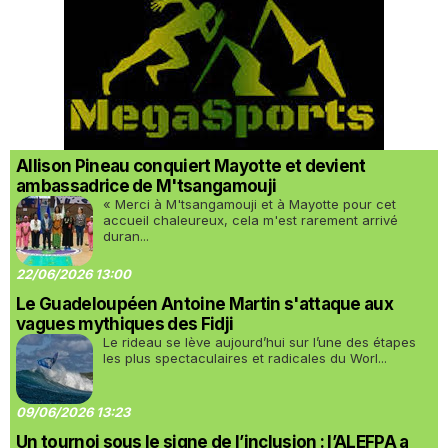
Allison Pineau conquiert Mayotte et devient
ambassadrice de M'tsangamouji
« Merci à M'tsangamouji et à Mayotte pour cet
accueil chaleureux, cela m'est rarement arrivé
duran...
22/06/2026 13:00
Le Guadeloupéen Antoine Martin s'attaque aux
vagues mythiques des Fidji
Le rideau se lève aujourd’hui sur l’une des étapes
les plus spectaculaires et radicales du Worl...
09/06/2026 13:23
Un tournoi sous le signe de l’inclusion : l’ALEFPA a