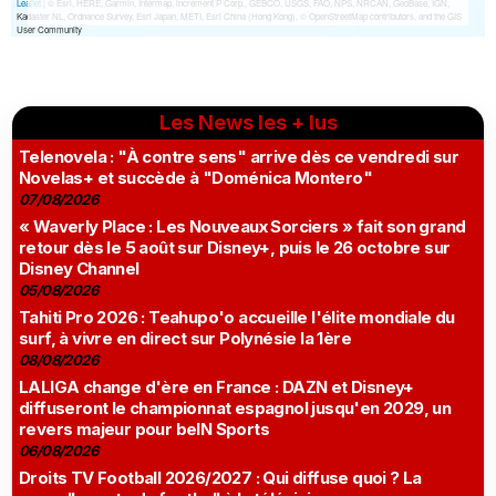
Les News les + lus
Telenovela : "À contre sens" arrive dès ce vendredi sur
Novelas+ et succède à "Doménica Montero"
07/08/2026
« Waverly Place : Les Nouveaux Sorciers » fait son grand
retour dès le 5 août sur Disney+, puis le 26 octobre sur
Disney Channel
05/08/2026
Tahiti Pro 2026 : Teahupo'o accueille l'élite mondiale du
surf, à vivre en direct sur Polynésie la 1ère
08/08/2026
LALIGA change d'ère en France : DAZN et Disney+
diffuseront le championnat espagnol jusqu'en 2029, un
revers majeur pour beIN Sports
06/08/2026
Droits TV Football 2026/2027 : Qui diffuse quoi ? La