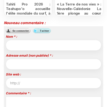
Tahiti Pro 2026 :
« La Terre de nos vies » :
Teahupo'o accueille
Nouvelle-Calédonie La
l'élite mondiale du surf, à
1ère plonge au cœur
vivre en direct sur
d'une ruralité en pleine
Polynésie la 1ère
mutation
Nouveau commentaire :
Nom * :
Adresse email (non publiée) * :
Site web :
Commentaire * :