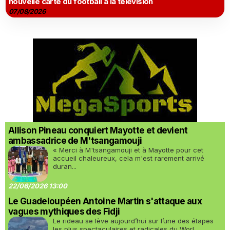
nouvelle carte du football à la télévision
07/08/2026
Allison Pineau conquiert Mayotte et devient
ambassadrice de M'tsangamouji
« Merci à M'tsangamouji et à Mayotte pour cet
accueil chaleureux, cela m'est rarement arrivé
duran...
22/06/2026 13:00
Le Guadeloupéen Antoine Martin s'attaque aux
vagues mythiques des Fidji
Le rideau se lève aujourd’hui sur l’une des étapes
les plus spectaculaires et radicales du Worl...