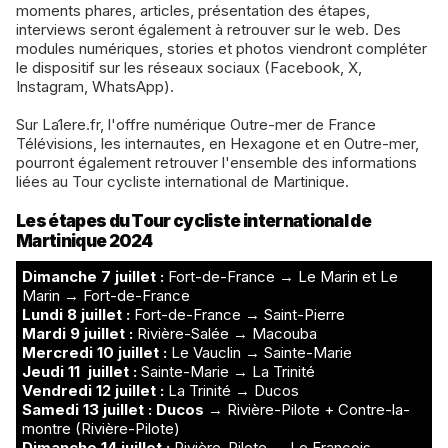
moments phares, articles, présentation des étapes,
interviews seront également à retrouver sur le web. Des
modules numériques, stories et photos viendront compléter
le dispositif sur les réseaux sociaux (Facebook, X,
Instagram, WhatsApp).
Sur La1ere.fr, l'offre numérique Outre-mer de France
Télévisions, les internautes, en Hexagone et en Outre-mer,
pourront également retrouver l'ensemble des informations
liées au Tour cycliste international de Martinique.
Les étapes du Tour cycliste international de
Martinique 2024
Dimanche 7 juillet :
Fort-de-France → Le Marin et Le
Marin → Fort-de-France
Lundi 8 juillet :
Fort-de-France → Saint-Pierre
Mardi 9 juillet :
Rivière-Salée → Macouba
Mercredi 10 juillet :
Le Vauclin → Sainte-Marie
Jeudi 11 juillet :
Sainte-Marie → La Trinité
Vendredi 12 juillet :
La Trinité → Ducos
Samedi 13 juillet : Ducos
→ Rivière-Pilote + Contre-la-
montre (Rivière-Pilote)
Dimanche 14 juillet :
Rivière-Pilote → Le François