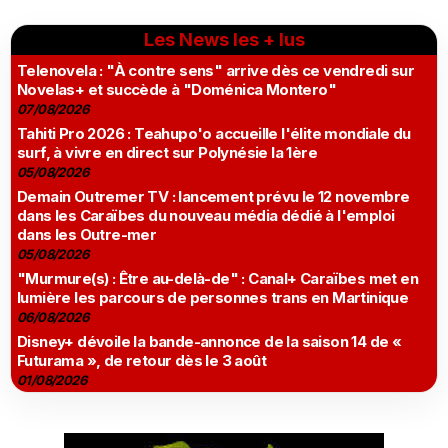
Les News les + lus
Telenovela : "À contre sens" arrive dès ce vendredi sur
Novelas+ et succède à "Doménica Montero"
07/08/2026
Tahiti Pro 2026 : Teahupo'o accueille l'élite mondiale du
surf, à vivre en direct sur Polynésie la 1ère
05/08/2026
Demain Outremer TV : lancement prévu le 12 novembre
dans les Caraïbes du nouveau média dédié à l'emploi
dans les Outre-mer
05/08/2026
"Murmure(s) : Être au-delà-de" : Canal+ Caraïbes met en
lumière les parcours de personnes trans en Martinique
06/08/2026
Disney+ dévoile la bande-annonce de la saison 14 de «
Futurama », de retour dès le 3 août
01/08/2026