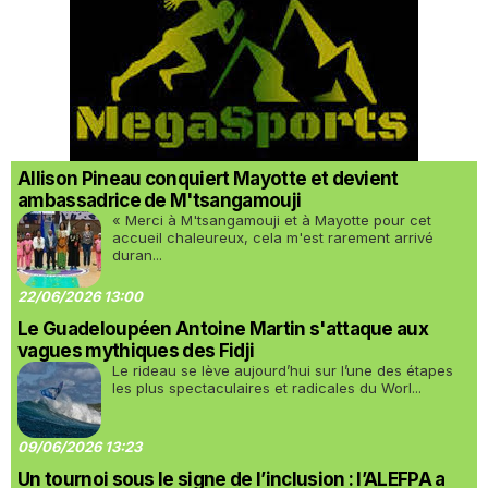
Allison Pineau conquiert Mayotte et devient
ambassadrice de M'tsangamouji
« Merci à M'tsangamouji et à Mayotte pour cet
accueil chaleureux, cela m'est rarement arrivé
duran...
22/06/2026 13:00
Le Guadeloupéen Antoine Martin s'attaque aux
vagues mythiques des Fidji
Le rideau se lève aujourd’hui sur l’une des étapes
les plus spectaculaires et radicales du Worl...
09/06/2026 13:23
Un tournoi sous le signe de l’inclusion : l’ALEFPA a