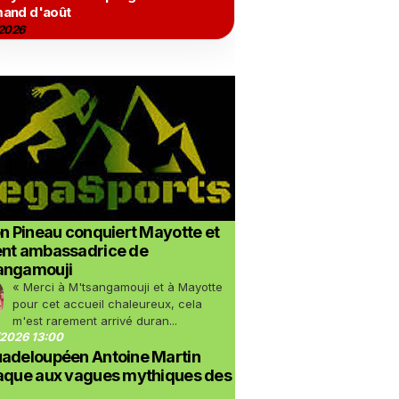
and d'août
2026
on Pineau conquiert Mayotte et
ent ambassadrice de
angamouji
« Merci à M'tsangamouji et à Mayotte
pour cet accueil chaleureux, cela
m'est rarement arrivé duran...
2026 13:00
uadeloupéen Antoine Martin
taque aux vagues mythiques des