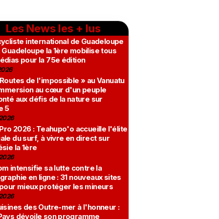
Les News les + lus
ycliste international de Guadeloupe
 Guadeloupe la 1ère mobilise tous
édias pour la 75e édition
2026
 Routes de l'impossible » au Vanuatu
 immersion au cœur d'un peuple
nté aux défis de la nature sur
e 5
2026
 Pro 2026 : Teahupo'o accueille l'élite
le du surf, à vivre en direct sur
sie la 1ère
2026
m intensifie sa lutte contre la
raphie en ligne : 31 nouveaux sites
 pour mieux protéger les mineurs
2026
isines des Outre-mer à l'honneur :
Pays dévoile son programme