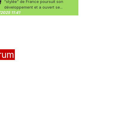
“stylée” de France poursuit son
développement et a ouvert se...
2025 11:41
rum