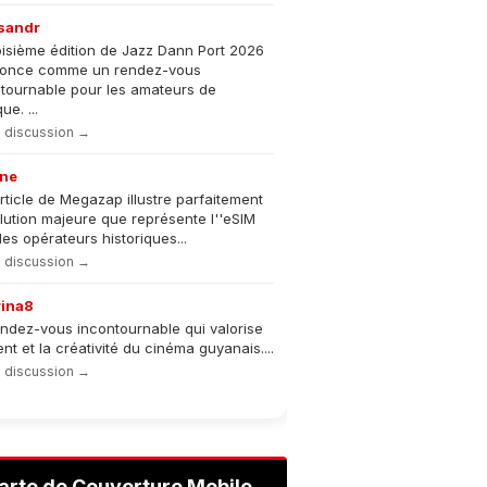
sandr
oisième édition de Jazz Dann Port 2026
nonce comme un rendez-vous
tournable pour les amateurs de
e. ...
la discussion →
ne
rticle de Megazap illustre parfaitement
olution majeure que représente l''eSIM
les opérateurs historiques...
la discussion →
rina8
ndez-vous incontournable qui valorise
lent et la créativité du cinéma guyanais....
la discussion →
arte de Couverture Mobile