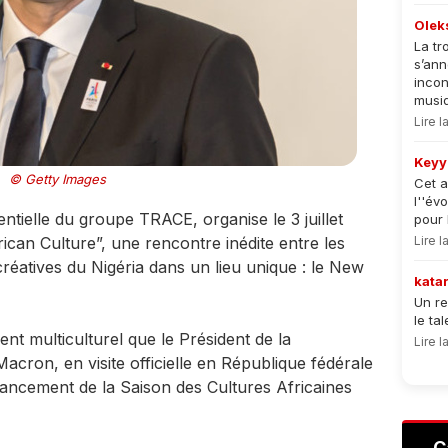
Olek
La tr
s’an
incon
musiqu
Lire 
Keyy
© Getty Images
Cet a
l''év
tielle du groupe TRACE, organise le 3 juillet
pour 
ican Culture”, une rencontre inédite entre les
Lire 
créatives du Nigéria dans un lieu unique : le New
kata
Un re
le ta
nt multiculturel que le Président de la
Lire 
cron, en visite officielle en République fédérale
lancement de la Saison des Cultures Africaines
C