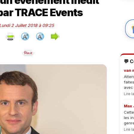
un évènement inédit
par TRACE Events
 Lundi 2 Juillet 2018 à 09:25
💬 
van 
Atten
faite
avec 
Lire 
Max 
Cette
les i
genre
Lire 