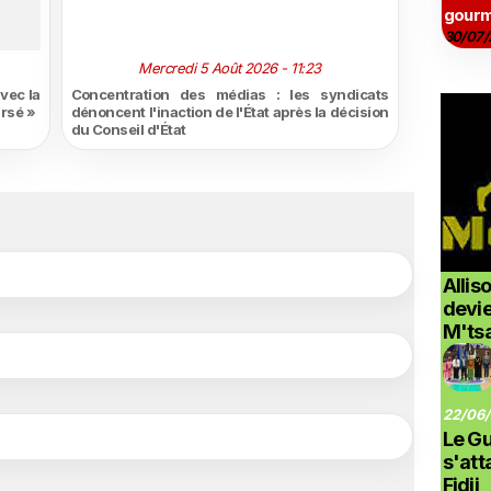
gourm
30/07/
Mercredi 5 Août 2026 - 11:23
vec la
Concentration des médias : les syndicats
ursé »
dénoncent l'inaction de l'État après la décision
du Conseil d'État
Allis
devi
M'ts
22/06/
Le G
s'at
Fidji