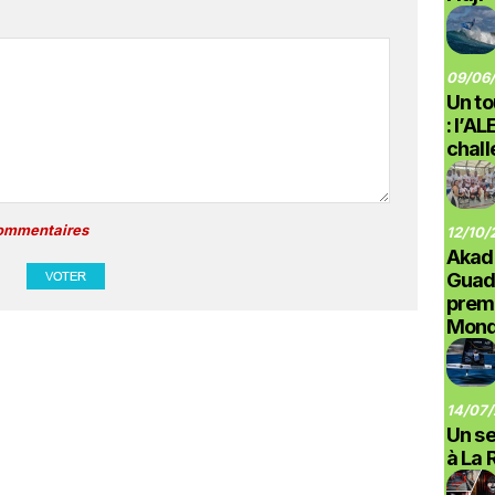
09/06/
Un to
: l’A
chal
commentaires
12/10/
Akad
Guad
prem
Monde
14/07/
Un se
à La 