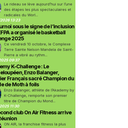
Le rideau se lève aujourd’hui sur l’une
des étapes les plus spectaculaires et
radicales du Worl...
2026 13:23
urnoi sous le signe de l’inclusion
LEFPA a organisé le basketball
lenge 2025
Ce vendredi 10 octobre, le Complexe
Terre Sainte Nelson Mandela de Saint-
Pierre a vibré au rythm...
2025 09:37
emy K-Challenge : Le
eloupéen, Enzo Balanger,
ier Français sacré Champion du
 de Moth à foils
Enzo Balanger, athlète de l’Akademy by
K-Challenge, remporte son premier
titre de Champion du Mond...
2025 11:30
cond club On Air Fitness arrive
Réunion
ON AIR, la franchise fitness la plus