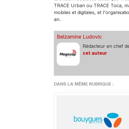
TRACE Urban ou TRACE Toca, mais
mobiles et digitales, et l'organis
an.
Belzamine Ludovic
Rédacteur en chef d
cet auteur
DANS LA MÊME RUBRIQUE :