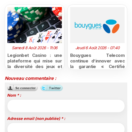
Samedi 8 Août 2026 - 11:06
Jeudi 6 Août 2026 - 07:40
Legionbet Casino : une
Bouygues Telecom
plateforme qui mise sur
continue d’innover avec
la diversité des jeux et
la garantie « Certifié
des promotions
moins cher ou remboursé
attractives
»
Nouveau commentaire :
Nom * :
Adresse email (non publiée) * :