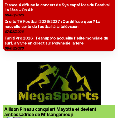
France 4 diffuse le concert de Sya capté lors du Festival
La 1ère – On Air
09/08/2026
Droits TV Football 2026/2027 : Qui diffuse quoi ? La
nouvelle carte du football à la télévision
07/08/2026
Tahiti Pro 2026 : Teahupo'o accueille l'élite mondiale du
surf, à vivre en direct sur Polynésie la 1ère
08/08/2026
Allison Pineau conquiert Mayotte et devient
ambassadrice de M'tsangamouji