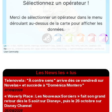
Les News les + lus
Telenovela : "À contre sens" arrive dès ce vendredi sur
Novelas+ et succède à "Doménica Montero"
07/08/2026
« Waverly Place : Les Nouveaux Sorciers » fait son grand
retour dès le 5 août sur Disney+, puis le 26 octobre sur
Disney Channel
05/08/2026