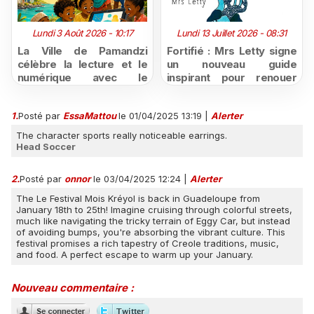
Lundi 3 Août 2026 - 10:17
Lundi 13 Juillet 2026 - 08:31
La Ville de Pamandzi
Fortifié : Mrs Letty signe
célèbre la lecture et le
un nouveau guide
numérique avec le
inspirant pour renouer
programme « Lire
avec la confiance en soi
partout, lire pour tous »
1.
Posté par
EssaMattou
le 01/04/2025 13:19
|
Alerter
The character sports really noticeable earrings.
Head Soccer
2.
Posté par
onnor
le 03/04/2025 12:24
|
Alerter
The Le Festival Mois Kréyol is back in Guadeloupe from
January 18th to 25th! Imagine cruising through colorful streets,
much like navigating the tricky terrain of Eggy Car, but instead
of avoiding bumps, you're absorbing the vibrant culture. This
festival promises a rich tapestry of Creole traditions, music,
and food. A perfect escape to warm up your January.
Nouveau commentaire :