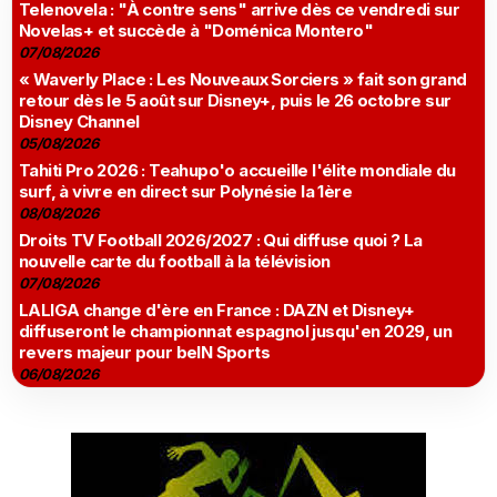
Telenovela : "À contre sens" arrive dès ce vendredi sur
Novelas+ et succède à "Doménica Montero"
07/08/2026
« Waverly Place : Les Nouveaux Sorciers » fait son grand
retour dès le 5 août sur Disney+, puis le 26 octobre sur
Disney Channel
05/08/2026
Tahiti Pro 2026 : Teahupo'o accueille l'élite mondiale du
surf, à vivre en direct sur Polynésie la 1ère
08/08/2026
Droits TV Football 2026/2027 : Qui diffuse quoi ? La
nouvelle carte du football à la télévision
07/08/2026
LALIGA change d'ère en France : DAZN et Disney+
diffuseront le championnat espagnol jusqu'en 2029, un
revers majeur pour beIN Sports
06/08/2026