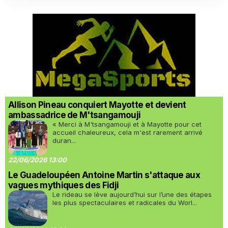
Allison Pineau conquiert Mayotte et devient
ambassadrice de M'tsangamouji
« Merci à M'tsangamouji et à Mayotte pour cet
accueil chaleureux, cela m'est rarement arrivé
duran...
22/06/2026 13:00
Le Guadeloupéen Antoine Martin s'attaque aux
vagues mythiques des Fidji
Le rideau se lève aujourd’hui sur l’une des étapes
les plus spectaculaires et radicales du Worl...