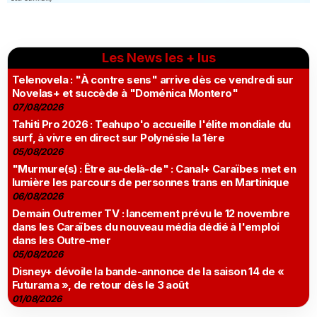
Les News les + lus
Telenovela : "À contre sens" arrive dès ce vendredi sur
Novelas+ et succède à "Doménica Montero"
07/08/2026
Tahiti Pro 2026 : Teahupo'o accueille l'élite mondiale du
surf, à vivre en direct sur Polynésie la 1ère
05/08/2026
"Murmure(s) : Être au-delà-de" : Canal+ Caraïbes met en
lumière les parcours de personnes trans en Martinique
06/08/2026
Demain Outremer TV : lancement prévu le 12 novembre
dans les Caraïbes du nouveau média dédié à l'emploi
dans les Outre-mer
05/08/2026
Disney+ dévoile la bande-annonce de la saison 14 de «
Futurama », de retour dès le 3 août
01/08/2026