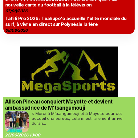
nouvelle carte du football à la télévision
07/08/2026
Tahiti Pro 2026 : Teahupo'o accueille l'élite mondiale du
surf, à vivre en direct sur Polynésie la 1ère
08/08/2026
Allison Pineau conquiert Mayotte et devient
ambassadrice de M'tsangamouji
« Merci à M'tsangamouji et à Mayotte pour cet
accueil chaleureux, cela m'est rarement arrivé
duran...
22/06/2026 13:00