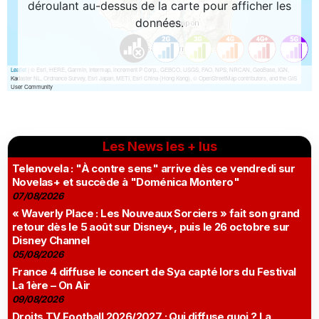
Les News les + lus
Telenovela : "À contre sens" arrive dès ce vendredi sur
Novelas+ et succède à "Doménica Montero"
07/08/2026
« Waverly Place : Les Nouveaux Sorciers » fait son grand
retour dès le 5 août sur Disney+, puis le 26 octobre sur
Disney Channel
05/08/2026
France 4 diffuse le concert de Sya capté lors du Festival
La 1ère – On Air
09/08/2026
Droits TV Football 2026/2027 : Qui diffuse quoi ? La