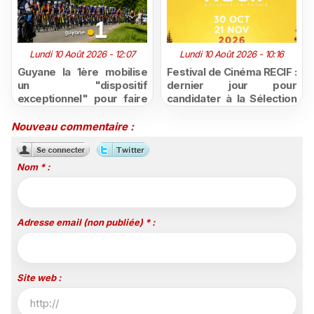
Lundi 10 Août 2026 - 12:07
Lundi 10 Août 2026 - 10:16
Guyane la 1ère mobilise
Festival de Cinéma RECIF :
un "dispositif
dernier jour pour
exceptionnel" pour faire
candidater à la Sélection
vivre le Tour de Guyane
Pacifique 2026, ouverte
2026
aux créations de
Nouveau commentaire :
Nouvelle-Calédonie et de
Polynésie
Nom * :
Adresse email (non publiée) * :
Site web :