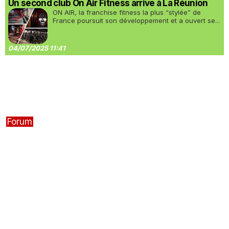
Un second club On Air Fitness arrive à La Réunion
ON AIR, la franchise fitness la plus “stylée” de
France poursuit son développement et a ouvert se...
04/07/2025 11:41
Forum