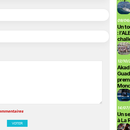
09/06/
Un to
: l’A
chal
12/10/
Akad
Guad
prem
Monde
14/07/
commentaires
Un se
à La 