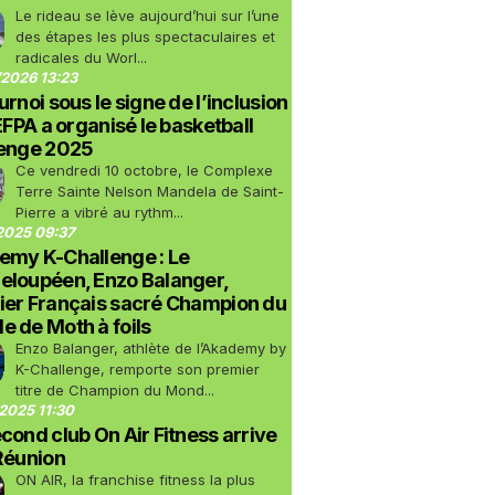
Le rideau se lève aujourd’hui sur l’une
des étapes les plus spectaculaires et
radicales du Worl...
2026 13:23
urnoi sous le signe de l’inclusion
LEFPA a organisé le basketball
lenge 2025
Ce vendredi 10 octobre, le Complexe
Terre Sainte Nelson Mandela de Saint-
Pierre a vibré au rythm...
2025 09:37
emy K-Challenge : Le
eloupéen, Enzo Balanger,
ier Français sacré Champion du
 de Moth à foils
Enzo Balanger, athlète de l’Akademy by
K-Challenge, remporte son premier
titre de Champion du Mond...
2025 11:30
cond club On Air Fitness arrive
Réunion
ON AIR, la franchise fitness la plus