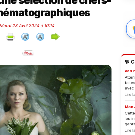
une sélection de chefs-
inématographiques
 Mardi 23 Avril 2024 à 10:14
💬 
van 
Atten
faite
avec 
Lire 
Max 
Cette
les i
genre
Lire 