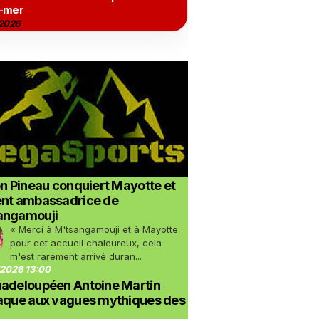
-mer
2026
on Pineau conquiert Mayotte et
ent ambassadrice de
angamouji
« Merci à M'tsangamouji et à Mayotte
pour cet accueil chaleureux, cela
m'est rarement arrivé duran...
2026 13:00
uadeloupéen Antoine Martin
taque aux vagues mythiques des