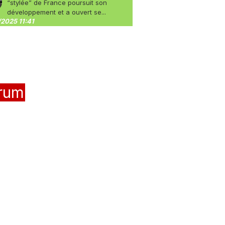
“stylée” de France poursuit son
développement et a ouvert se...
2025 11:41
rum