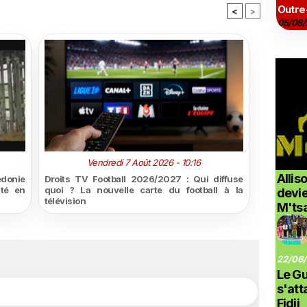
Outre
<
>
05/08/
Vendredi 7 Août 2026 - 10:16
Allis
édonie
Droits TV Football 2026/2027 : Qui diffuse
ité en
quoi ? La nouvelle carte du football à la
devi
télévision
M'ts
22/06/
Le G
s'at
Fidji