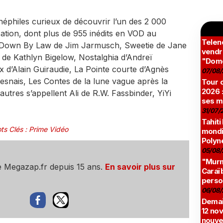
néphiles curieux de découvrir l’un des 2 000
ation, dont plus de 955 inédits en VOD au
Teleno
t Down By Law de Jim Jarmusch, Sweetie de Jane
vendr
 de Kathlyn Bigelow, Nostalghia d’Andreï
"Domé
x d’Alain Guiraudie, La Pointe courte d’Agnès
07/08/
 Resnais, Les Contes de la lune vague après la
Tour c
2026 :
autres s’appellent Ali de R.W. Fassbinder, YiYi
ses m
31/07/
Tahiti
ts Clés
:
Prime Vidéo
mondia
Polyné
05/08/
"Murmu
e Megazap.fr depuis 15 ans.
En savoir plus sur
Caraï
perso
06/08/
Demai
12 no
nouve