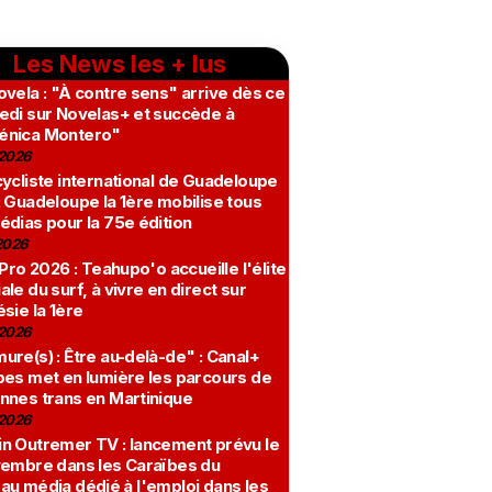
Les News les + lus
vela : "À contre sens" arrive dès ce
edi sur Novelas+ et succède à
nica Montero"
2026
ycliste international de Guadeloupe
 Guadeloupe la 1ère mobilise tous
édias pour la 75e édition
2026
 Pro 2026 : Teahupo'o accueille l'élite
le du surf, à vivre en direct sur
sie la 1ère
2026
re(s) : Être au-delà-de" : Canal+
bes met en lumière les parcours de
nnes trans en Martinique
2026
n Outremer TV : lancement prévu le
vembre dans les Caraïbes du
au média dédié à l'emploi dans les