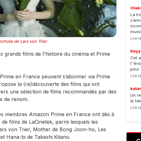
Olek
La tr
s’an
incon
musiqu
Lire 
cholia de Lars von Trier
Keyy
x grands films de l'histoire du cinéma et Prime
Cet a
l''év
pour 
rime en France peuvent s’abonner via Prime
Lire 
ropose la (re)découverte des films qui ont
kata
avers une sélection de films recommandés par des
Un re
ux de renom.
le ta
Lire 
 les membres Amazon Prime en France ont dès à
 de films de LaCinetek, parmi lesquels les
ars von Trier, Mother de Bong Joon-ho, Les
 et Hana-bi de Takeshi Kitano.
C