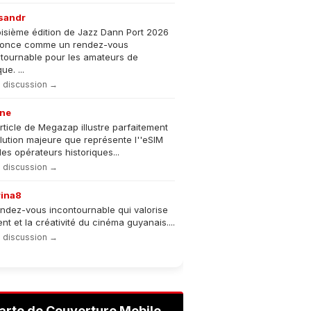
sandr
oisième édition de Jazz Dann Port 2026
nonce comme un rendez-vous
tournable pour les amateurs de
e. ...
la discussion →
ne
rticle de Megazap illustre parfaitement
olution majeure que représente l''eSIM
les opérateurs historiques...
la discussion →
rina8
ndez-vous incontournable qui valorise
lent et la créativité du cinéma guyanais....
la discussion →
arte de Couverture Mobile