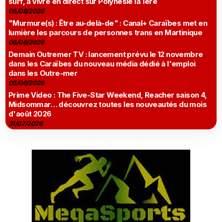
surf, à vivre en direct sur Polynésie la 1ère
05/08/2026
"Murmure(s) : Être au-delà-de" : Canal+ Caraïbes met en
lumière les parcours de personnes trans en Martinique
06/08/2026
Demain Outremer TV : lancement prévu le 12 novembre
dans les Caraïbes du nouveau média dédié à l'emploi
dans les Outre-mer
05/08/2026
Prime Video : The Five-Star Weekend, Reacher saison 4,
Midsommar… découvrez toutes les nouveautés du mois
d'août 2026
31/07/2026