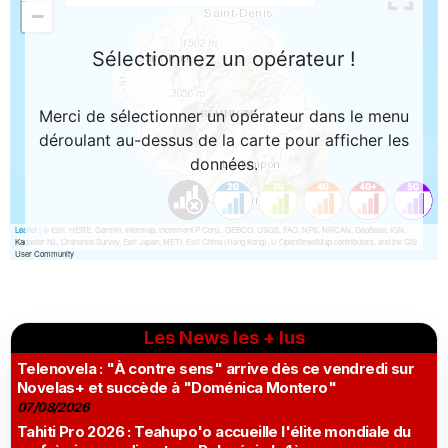
Les News les + lus
Telenovela : "À contre sens" arrive dès ce vendredi sur
Novelas+ et succède à "Doménica Montero"
07/08/2026
Tahiti Pro 2026 : Teahupo'o accueille l'élite mondiale du