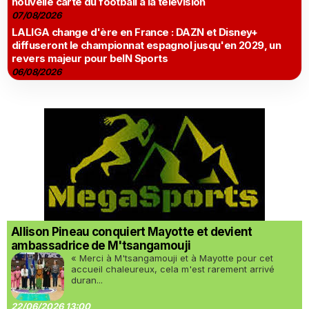
nouvelle carte du football à la télévision
07/08/2026
LALIGA change d'ère en France : DAZN et Disney+
diffuseront le championnat espagnol jusqu'en 2029, un
revers majeur pour beIN Sports
06/08/2026
Allison Pineau conquiert Mayotte et devient
ambassadrice de M'tsangamouji
« Merci à M'tsangamouji et à Mayotte pour cet
accueil chaleureux, cela m'est rarement arrivé
duran...
22/06/2026 13:00