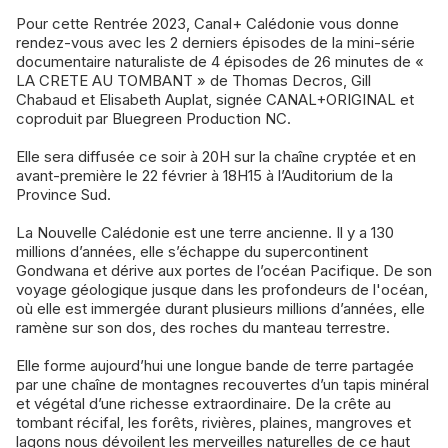
Pour cette Rentrée 2023, Canal+ Calédonie vous donne
rendez-vous avec les 2 derniers épisodes de la mini-série
documentaire naturaliste de 4 épisodes de 26 minutes de «
LA CRETE AU TOMBANT » de Thomas Decros, Gill
Chabaud et Elisabeth Auplat, signée CANAL+ORIGINAL et
coproduit par Bluegreen Production NC.
Elle sera diffusée ce soir à 20H sur la chaîne cryptée et en
avant-première le 22 février à 18H15 à l’Auditorium de la
Province Sud.
La Nouvelle Calédonie est une terre ancienne. Il y a 130
millions d’années, elle s’échappe du supercontinent
Gondwana et dérive aux portes de l’océan Pacifique. De son
voyage géologique jusque dans les profondeurs de l'océan,
où elle est immergée durant plusieurs millions d’années, elle
ramène sur son dos, des roches du manteau terrestre.
Elle forme aujourd’hui une longue bande de terre partagée
par une chaîne de montagnes recouvertes d’un tapis minéral
et végétal d’une richesse extraordinaire. De la crête au
tombant récifal, les forêts, rivières, plaines, mangroves et
lagons nous dévoilent les merveilles naturelles de ce haut