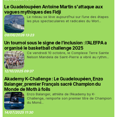
Le Guadeloupéen Antoine Martin s'attaque aux
vagues mythiques des Fidji
Le rideau se lève aujourd’hui sur l’une des étapes
les plus spectaculaires et radicales du Worl...
09/06/2026 13:23
Un tournoi sous le signe de l’inclusion : l’ALEFPA a
organisé le basketball challenge 2025
Ce vendredi 10 octobre, le Complexe Terre Sainte
Nelson Mandela de Saint-Pierre a vibré au rythm...
12/10/2025 09:37
Akademy K-Challenge : Le Guadeloupéen, Enzo
Balanger, premier Français sacré Champion du
Monde de Moth à foils
Enzo Balanger, athlète de l’Akademy by K-
Challenge, remporte son premier titre de Champion
du Mond...
14/07/2025 11:30