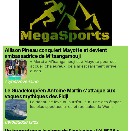
Allison Pineau conquiert Mayotte et devient
ambassadrice de M'tsangamouji
« Merci à M'tsangamouji et à Mayotte pour cet
accueil chaleureux, cela m'est rarement arrivé
duran...
22/06/2026 13:00
Le Guadeloupéen Antoine Martin s'attaque aux
vagues mythiques des Fidji
Le rideau se lève aujourd’hui sur l’une des étapes
les plus spectaculaires et radicales du Worl...
09/06/2026 13:23