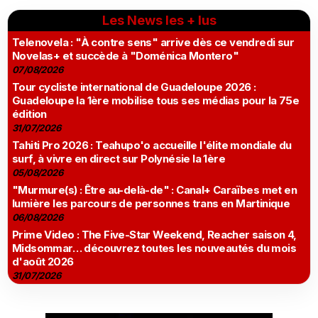
Les News les + lus
Telenovela : "À contre sens" arrive dès ce vendredi sur
Novelas+ et succède à "Doménica Montero"
07/08/2026
Tour cycliste international de Guadeloupe 2026 :
Guadeloupe la 1ère mobilise tous ses médias pour la 75e
édition
31/07/2026
Tahiti Pro 2026 : Teahupo'o accueille l'élite mondiale du
surf, à vivre en direct sur Polynésie la 1ère
05/08/2026
"Murmure(s) : Être au-delà-de" : Canal+ Caraïbes met en
lumière les parcours de personnes trans en Martinique
06/08/2026
Prime Video : The Five-Star Weekend, Reacher saison 4,
Midsommar… découvrez toutes les nouveautés du mois
d'août 2026
31/07/2026